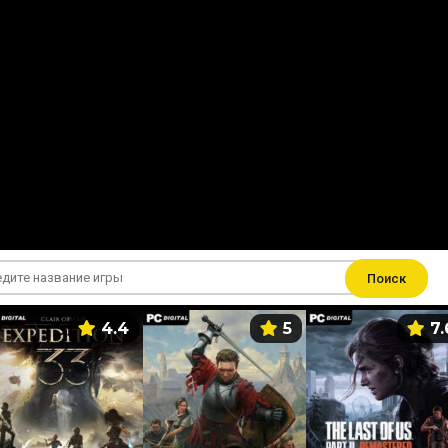
Поиск
4.4
5
7.