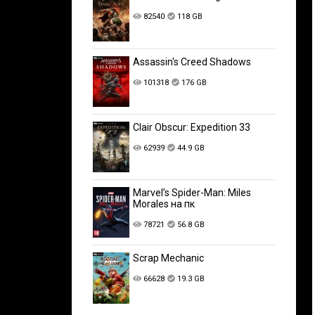
82540
118 GB
Assassin's Creed Shadows
101318
176 GB
Clair Obscur: Expedition 33
62939
44.9 GB
Marvel’s Spider-Man: Miles
Morales на пк
78721
56.8 GB
Scrap Mechanic
66628
19.3 GB