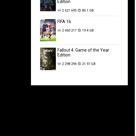
Edition
2 521 695
85.1 GB
FIFA 16
2 450 217
19.4 GB
Fallout 4: Game of the Year
Edition
2 298 294
21.97 GB