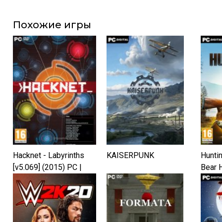
Похожие игры
Hacknet - Labyrinths
KAISERPUNK
Huntin
[v5.069] (2015) PC |
Bear H
Лицензия