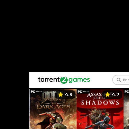
5.9
4.9
4.7