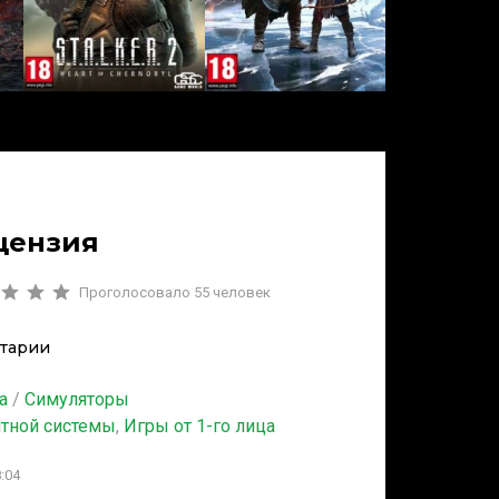
ицензия
Проголосовало
55
человек
тарии
а
/
Симуляторы
итной системы
,
Игры от 1-го лица
:04