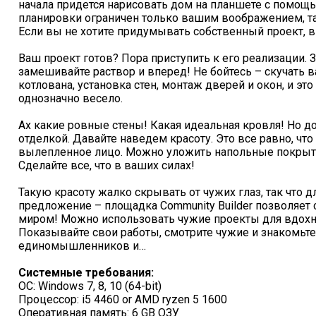
начала придется нарисовать дом на планшете с помощ
планировки ограничен только вашим воображением, та
Если вы не хотите придумывать собственный проект, в
Ваш проект готов? Пора приступить к его реализации. 
замешивайте раствор и вперед! Не бойтесь – скучать 
котлована, установка стен, монтаж дверей и окон, и это
однозначно весело.
Ах какие ровные стены! Какая идеальная кровля! Но д
отделкой. Давайте наведем красоту. Это все равно, что
вылепленное лицо. Можно уложить напольные покрыти
Сделайте все, что в ваших силах!
Такую красоту жалко скрывать от чужих глаз, так что
предложение – площадка Community Builder позволяет 
миром! Можно использовать чужие проекты для вдохно
Показывайте свои работы, смотрите чужие и знакомьте
единомышленников и…
Системные требования:
ОС: Windows 7, 8, 10 (64-bit)
Процессор: i5 4460 or AMD ryzen 5 1600
Оперативная память: 6 GB ОЗУ