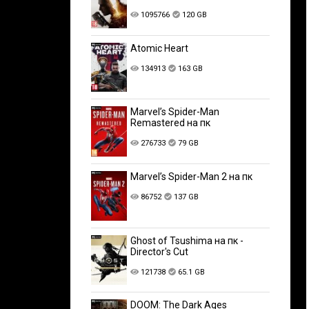
1095766
120 GB
Atomic Heart
134913
163 GB
Marvel’s Spider-Man
Remastered на пк
276733
79 GB
Marvel’s Spider-Man 2 на пк
86752
137 GB
Ghost of Tsushima на пк -
Director's Cut
121738
65.1 GB
DOOM: The Dark Ages