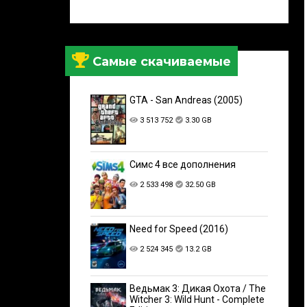
Самые скачиваемые
GTA - San Andreas (2005)
3 513 752
3.30 GB
Симс 4 все дополнения
2 533 498
32.50 GB
Need for Speed (2016)
2 524 345
13.2 GB
Ведьмак 3: Дикая Охота / The
Witcher 3: Wild Hunt - Complete