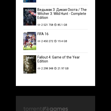
Ведьмак 3: Дикая Охота / The
Witcher 3: Wild Hunt - Complete
Edition
2 521 758
85.1 GB
FIFA 16
2 450 272
19.4 GB
Fallout 4: Game of the Year
Edition
2 298 348
21.97 GB