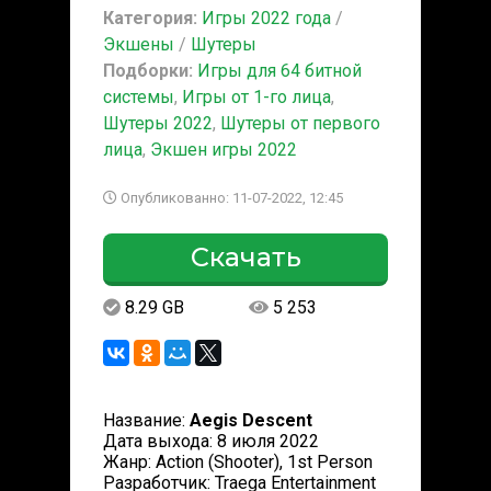
Категория:
Игры 2022 года
/
Экшены
/
Шутеры
Подборки:
Игры для 64 битной
системы
,
Игры от 1-го лица
,
Шутеры 2022
,
Шутеры от первого
лица
,
Экшен игры 2022
Опубликованно: 11-07-2022, 12:45
Скачать
8.29 GB
5 253
Название:
Aegis Descent
Дата выхода: 8 июля 2022
Жанр: Action (Shooter), 1st Person
Разработчик: Traega Entertainment