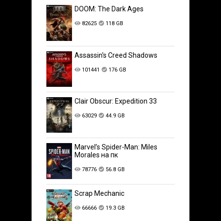
DOOM: The Dark Ages
82625
118 GB
Assassin's Creed Shadows
101441
176 GB
Clair Obscur: Expedition 33
63029
44.9 GB
Marvel’s Spider-Man: Miles
Morales на пк
78776
56.8 GB
Scrap Mechanic
66666
19.3 GB