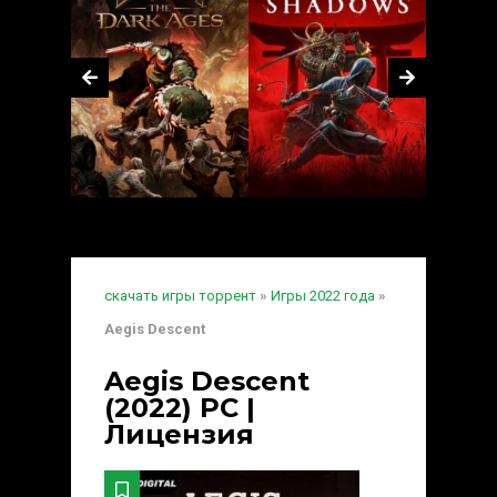
скачать игры торрент
»
Игры 2022 года
»
Aegis Descent
Aegis Descent
(2022) PC |
Лицензия