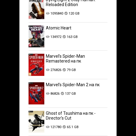
Reloaded Edition
1095840
120 GB
Atomic Heart
134972
163 GB
Marvel’s Spider-Man
Remastered на пк
276826
79 GB
Marvel’s Spider-Man 2 на пк
86826
137 GB
Ghost of Tsushima на пк -
Director's Cut
121780
65.1 GB