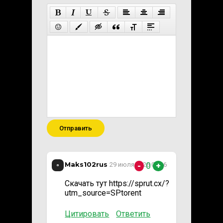
Отправить
Maks102rus
0
29 июля 2026 01:16
-
+
Скачать тут https://sprut.cx/?
utm_source=SPtorent
Цитировать
Ответить