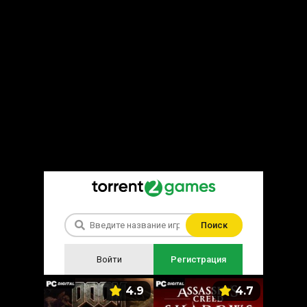
Поиск
Войти
Регистрация
5.9
4.9
4.7