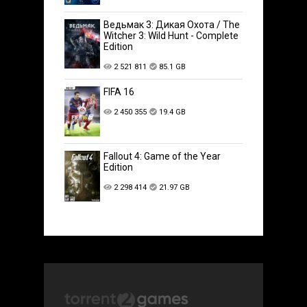
Ведьмак 3: Дикая Охота / The
Witcher 3: Wild Hunt - Complete
Edition
2 521 811
85.1 GB
FIFA 16
2 450 355
19.4 GB
Fallout 4: Game of the Year
Edition
2 298 414
21.97 GB