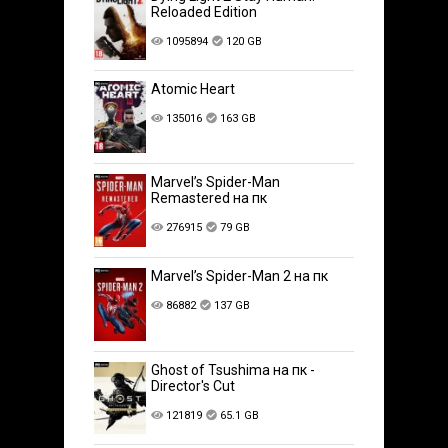
Reloaded Edition
1095894
120 GB
Atomic Heart
135016
163 GB
Marvel’s Spider-Man
Remastered на пк
276915
79 GB
Marvel’s Spider-Man 2 на пк
86882
137 GB
Ghost of Tsushima на пк -
Director's Cut
121819
65.1 GB