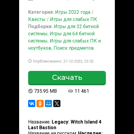
Категория:
Игры 2022 года
/
Квесты
/
Игры для слабых ПК
Подборки:
Игры для 32 битной
системы
,
Игры для 64 битной
системы
,
Игры для слабых ПК и
ноутбуков
,
Поиск предметов
Опубликованно: 21-12-2022, 23:52
Скачать
735.95 MB
11 461
Название:
Legacy: Witch Island 4
Last Bastion
Название на русском:
Наследие: