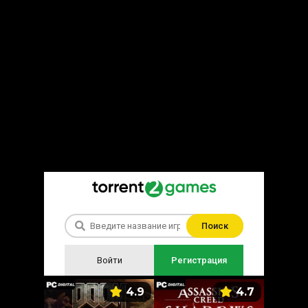
Поиск
Войти
Регистрация
5.9
4.9
4.7