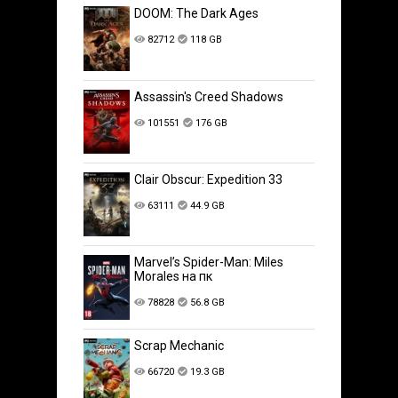
DOOM: The Dark Ages
82712
118 GB
Assassin's Creed Shadows
101551
176 GB
Clair Obscur: Expedition 33
63111
44.9 GB
Marvel’s Spider-Man: Miles
Morales на пк
78828
56.8 GB
Scrap Mechanic
66720
19.3 GB