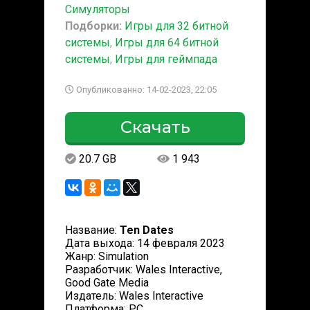
Симуляторы
Подборки:
Игры для 32 битной
системы
,
Игры для 64 битной
системы
,
Игры для геймпада
Опубликованно: 14-02-2023, 22:05
Скачать
20.7 GB
1 943
Название:
Ten Dates
Дата выхода: 14 февраля 2023
Жанр: Simulation
Разработчик: Wales Interactive,
Good Gate Media
Издатель: Wales Interactive
Платформа: PC