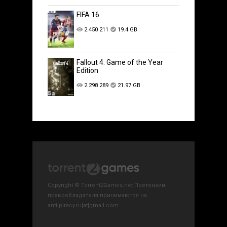
FIFA 16
2 450 211
19.4 GB
Fallout 4: Game of the Year
Edition
2 298 289
21.97 GB
Copyright © Torrent2Games.net Претензии
правообладателя принимаются на
anti.piracy.ru[at]gmail.com