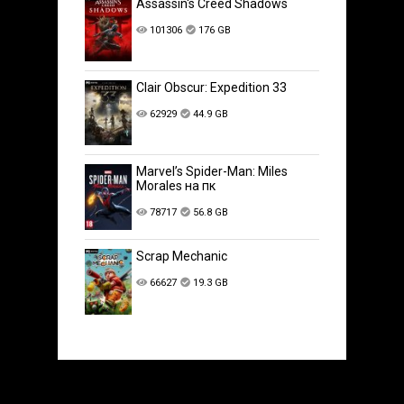
Assassin's Creed Shadows
101306
176 GB
Clair Obscur: Expedition 33
62929
44.9 GB
Marvel’s Spider-Man: Miles
Morales на пк
78717
56.8 GB
Scrap Mechanic
66627
19.3 GB