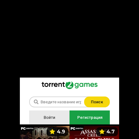
Поиск
Войти
Регистрация
5.9
4.9
4.7