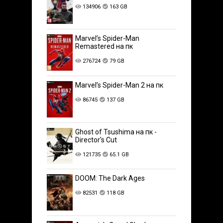
134906
163 GB
Marvel’s Spider-Man
Remastered на пк
276724
79 GB
Marvel’s Spider-Man 2 на пк
86745
137 GB
Ghost of Tsushima на пк -
Director's Cut
121735
65.1 GB
DOOM: The Dark Ages
82531
118 GB