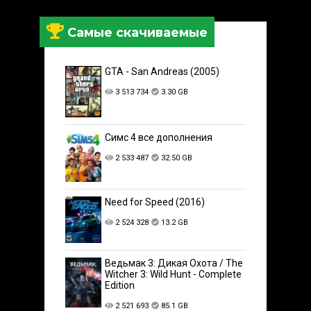
Самые скачиваемые
GTA - San Andreas (2005)
3 513 734
3.30 GB
Симс 4 все дополнения
2 533 487
32.50 GB
Need for Speed (2016)
2 524 328
13.2 GB
Ведьмак 3: Дикая Охота / The
Witcher 3: Wild Hunt - Complete
Edition
2 521 693
85.1 GB