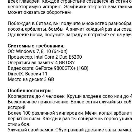
всех главарей. Каждое странствие создается из сотни 
неповторимую историю. Эльфийки откроют вам тайные
может оказаться оборотнем.
Побеждая в битвах, вы получите множество разнообраз
посохи, арбалеты, бомбы. А значит каждый раз вы соз
Одолейте босса, получите награду и потратьте ее на ул
Системные требования:
ОС: Windows 7, 8, 10 (64-bit)
Процессор: Intel Core 2 Duo E5200
Оперативная память: 4 GB ОЗУ
Видеокарта: GeForce 9800GTX+ (1GB)
DirectX: Версии 11
Место на диске: 3 GB
Особенности игры:
Кооператив до 4 человек. Круши злодеев соло или до 4
Бесконечное приключение. Более сотни случайных с
историй.
Более 100 различной экипировки. Мечи, копья, арбале
перчатки силы. Каждый раз ты собираешь герою уник
стиль боя.
Улучшай свой замок. Обустраивай древние залы замка