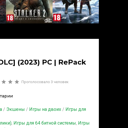
 DLC] (2023) PC | RePack
Проголосовало
3
человек
тарии
а
/
Экшены
/
Игры на двоих
/
Игры для
алики)
,
Игры для 64 битной системы
,
Игры