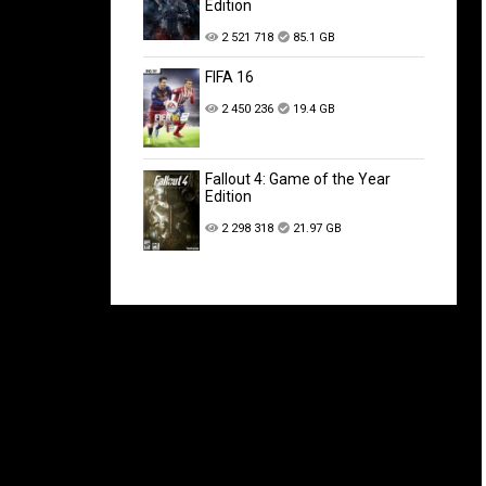
Edition
2 521 718
85.1 GB
FIFA 16
2 450 236
19.4 GB
Fallout 4: Game of the Year
Edition
2 298 318
21.97 GB