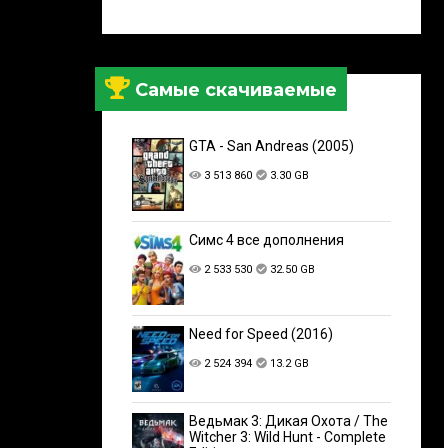
Самые скачиваемые
GTA - San Andreas (2005)
3 513 860
3.30 GB
Симс 4 все дополнения
2 533 530
32.50 GB
Need for Speed (2016)
2 524 394
13.2 GB
Ведьмак 3: Дикая Охота / The
Witcher 3: Wild Hunt - Complete