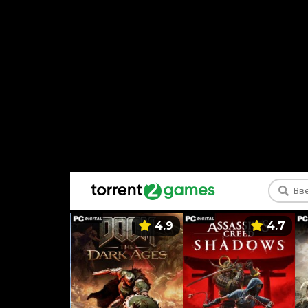
5.9
4.9
4.7