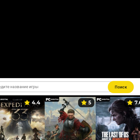
Поиск
4.4
5
7.