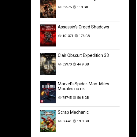
82576
118 GB
Assassin's Creed Shadows
101371
176 GB
Clair Obscur: Expedition 33
62970
44.9 GB
Marvel’s Spider-Man: Miles
Morales на пк
78745
56.8 GB
Scrap Mechanic
66641
19.3 GB