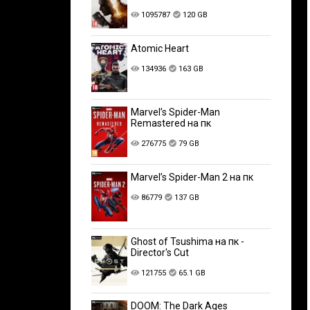
1095787
120 GB
Atomic Heart
134936
163 GB
Marvel’s Spider-Man
Remastered на пк
276775
79 GB
Marvel’s Spider-Man 2 на пк
86779
137 GB
Ghost of Tsushima на пк -
Director's Cut
121755
65.1 GB
DOOM: The Dark Ages