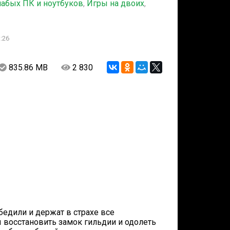
лабых ПК и ноутбуков
,
Игры на двоих
,
:26
835.86 MB
2 830
бедили и держат в страхе все
 восстановить замок гильдии и одолеть