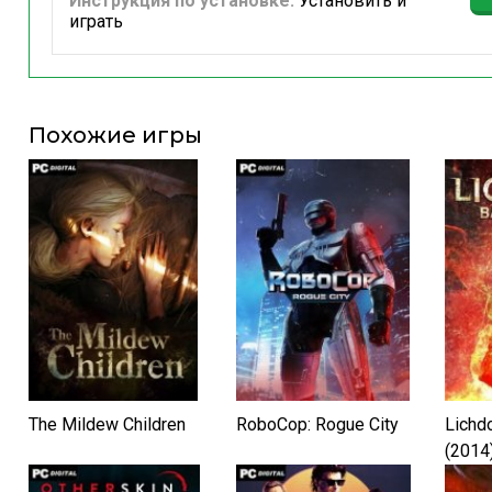
Инструкция по установке:
Установить и
играть
Похожие игры
The Mildew Children
RoboCop: Rogue City
Lichd
(2014