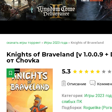
скачать игры торрент
»
Игры 2023 года
» Knights of Braveland
Knights of Braveland [v 1.0.0.9 +
от Chovka
5.3
Описание
Коммен
Категория:
Игры 2023 год
слабых ПК
Подборки:
Roguelike (Рог