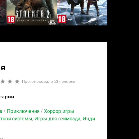
ия
Проголосовало
53
человек
тарии
а
/
Приключения
/
Хоррор игры
итной системы
,
Игры для геймпада
,
Инди