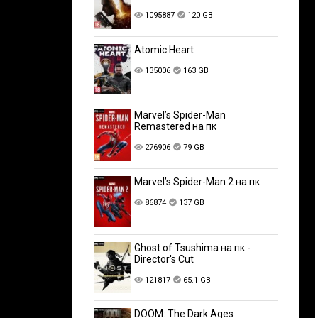
1095887
120 GB
Atomic Heart
135006
163 GB
Marvel’s Spider-Man
Remastered на пк
276906
79 GB
Marvel’s Spider-Man 2 на пк
86874
137 GB
Ghost of Tsushima на пк -
Director's Cut
121817
65.1 GB
DOOM: The Dark Ages