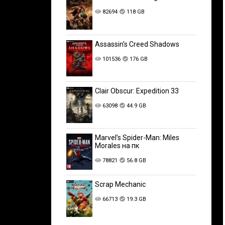
82694
118 GB
Assassin's Creed Shadows
101536
176 GB
Clair Obscur: Expedition 33
63098
44.9 GB
Marvel’s Spider-Man: Miles
Morales на пк
78821
56.8 GB
Scrap Mechanic
66713
19.3 GB