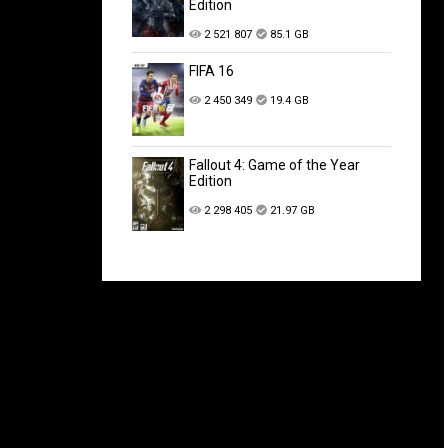
Edition
2 521 807
85.1 GB
FIFA 16
2 450 349
19.4 GB
Fallout 4: Game of the Year
Edition
2 298 405
21.97 GB