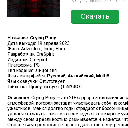
Опубликованно: 2-05-2023, 00:
Скачать
Название:
Crying Pony
Дата выхода: 19 апреля 2023
Жанр: Adventure, Indie, Horror
Разработчик: CreSpirit
Издатель: CreSpirit
Платформа: PC
Тип издания: Лицензия
Язык интерфейса:
Русский, Английский, Multi6
Язык озвучки: Отсутствует
Таблетка:
Присутствует (TiNYiSO)
Описание:
Crying Pony — это 2D-хоррор на выживание
атмосферой, которая заставит чувствовать себя неко
ужастиков. Майкл долгие годы страдает от бессонницы,
удается сомкнуть глаза, его преследуют кошмары с уча
между сном и реальностью размывается и, кажется, чт
Отныне вам предстоит не просто дать отпор внутренн