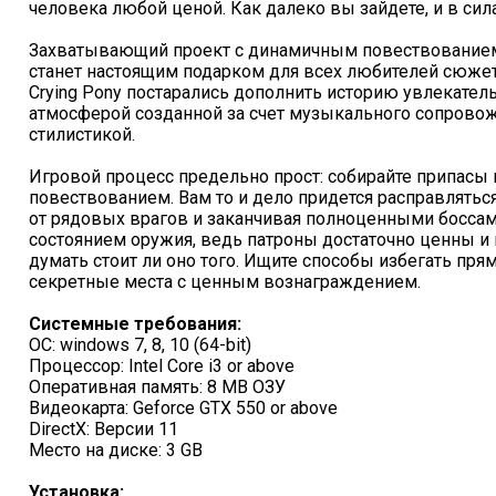
человека любой ценой. Как далеко вы зайдете, и в сил
Захватывающий проект с динамичным повествование
станет настоящим подарком для всех любителей сюже
Crying Pony постарались дополнить историю увлекате
атмосферой созданной за счет музыкального сопрово
стилистикой.
Игровой процесс предельно прост: собирайте припасы 
повествованием. Вам то и дело придется расправлятьс
от рядовых врагов и заканчивая полноценными боссам
состоянием оружия, ведь патроны достаточно ценны 
думать стоит ли оно того. Ищите способы избегать пря
секретные места с ценным вознаграждением.
Системные требования:
ОС: windows 7, 8, 10 (64-bit)
Процессор: Intel Core i3 or above
Оперативная память: 8 MB ОЗУ
Видеокарта: Geforce GTX 550 or above
DirectX: Версии 11
Место на диске: 3 GB
Установка: