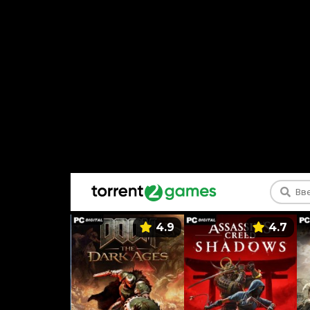
5.9
4.9
4.7