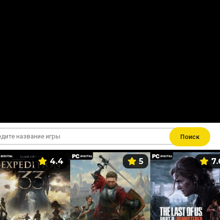
Поиск
4.4
5
7.