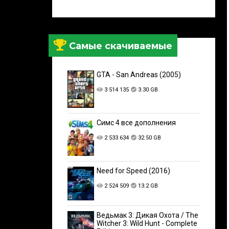
Самые скачиваемые
GTA - San Andreas (2005)
3 514 135
3.30 GB
Симс 4 все дополнения
2 533 634
32.50 GB
Need for Speed (2016)
2 524 509
13.2 GB
Ведьмак 3: Дикая Охота / The
Witcher 3: Wild Hunt - Complete