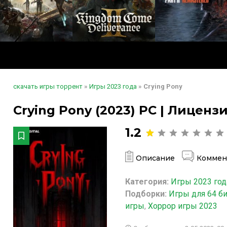
скачать игры торрент
»
Игры 2023 года
» Crying Pony
Crying Pony (2023) PC | Лиценз
1.2
Описание
Коммен
Категория:
Игры 2023 год
Подборки:
Игры для 64 б
игры
,
Хоррор игры 2023