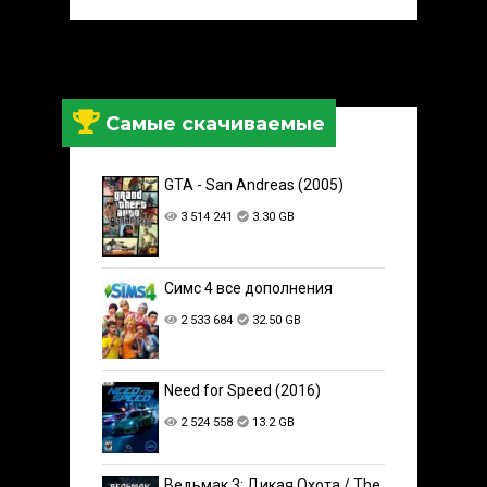
Самые скачиваемые
GTA - San Andreas (2005)
3 514 241
3.30 GB
Симс 4 все дополнения
2 533 684
32.50 GB
Need for Speed (2016)
2 524 558
13.2 GB
Ведьмак 3: Дикая Охота / The