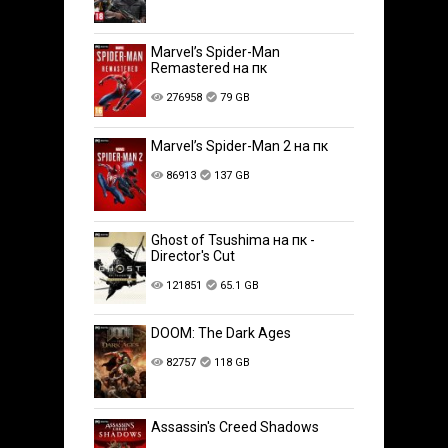
Marvel’s Spider-Man
Remastered на пк
276958
79 GB
Marvel’s Spider-Man 2 на пк
86913
137 GB
Ghost of Tsushima на пк -
Director's Cut
121851
65.1 GB
DOOM: The Dark Ages
82757
118 GB
Assassin's Creed Shadows