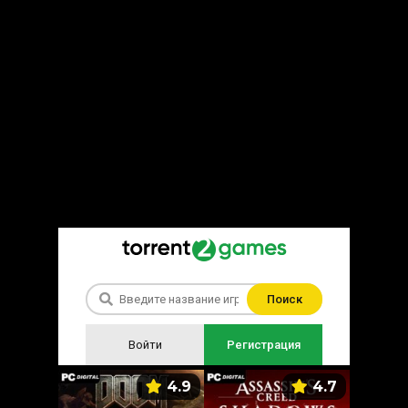
Поиск
Войти
Регистрация
5.9
4.9
4.7