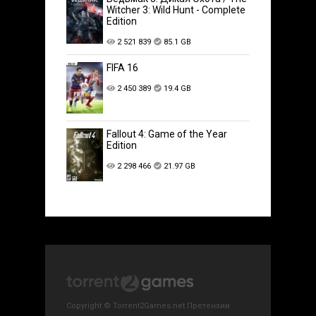
Witcher 3: Wild Hunt - Complete
Edition
2 521 839
85.1 GB
FIFA 16
2 450 389
19.4 GB
Fallout 4: Game of the Year
Edition
2 298 466
21.97 GB
Copyright © Torrent2Games.net Претензии