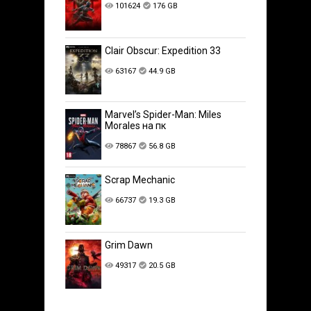
101624
176 GB
Clair Obscur: Expedition 33
63167
44.9 GB
Marvel’s Spider-Man: Miles
Morales на пк
78867
56.8 GB
Scrap Mechanic
66737
19.3 GB
Grim Dawn
49317
20.5 GB