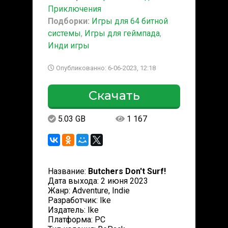
Приключения
Подборки:
Игры для 64 битной
системы
,
Игры для геймпада
,
Инди игры
Опубликованно: 6-06-2023, 12:18
Скачать
5.03 GB
1 167
Название:
Butchers Don't Surf!
Дата выхода: 2 июня 2023
Жанр: Adventure, Indie
Разработчик: Ike
Издатель: Ike
Платформа: PC