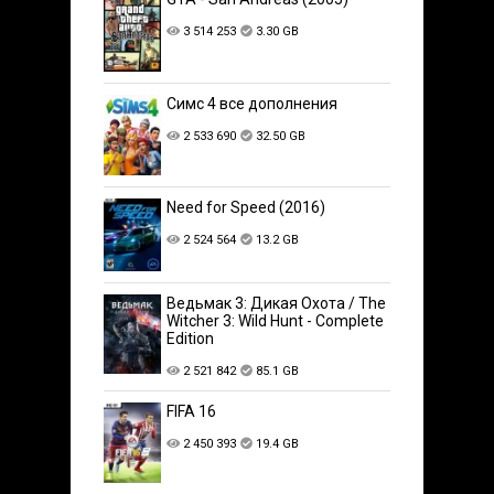
3 514 253
3.30 GB
Симс 4 все дополнения
2 533 690
32.50 GB
Need for Speed (2016)
2 524 564
13.2 GB
Ведьмак 3: Дикая Охота / The
Witcher 3: Wild Hunt - Complete
Edition
2 521 842
85.1 GB
FIFA 16
2 450 393
19.4 GB