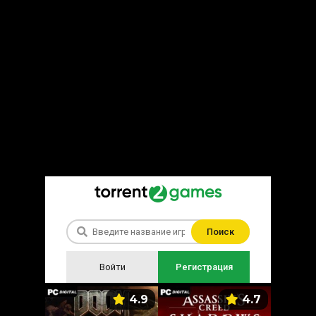
Поиск
Войти
Регистрация
5.9
4.9
4.7