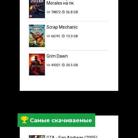
Morales на пк
78872
56.8 GB
Scrap Mechanic
66741
19.3 GB
Grim Dawn
49321
20.5 GB
Самые скачиваемые
GTA - San Andreas (2005)