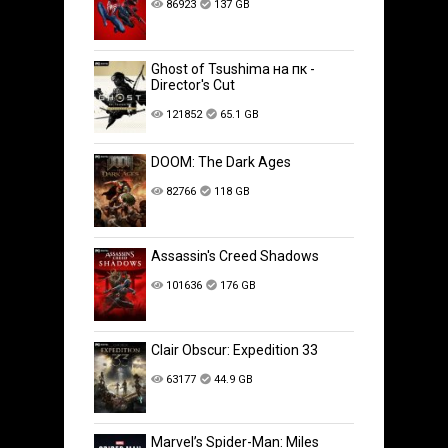
86923
137 GB
Ghost of Tsushima на пк -
Director's Cut
121852
65.1 GB
DOOM: The Dark Ages
82766
118 GB
Assassin's Creed Shadows
101636
176 GB
Clair Obscur: Expedition 33
63177
44.9 GB
Marvel’s Spider-Man: Miles