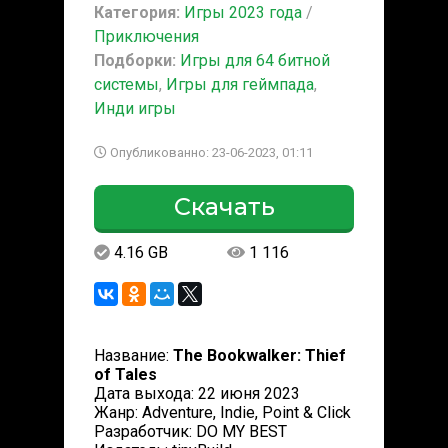
Категория:
Игры 2023 года
/
Приключения
Подборки:
Игры для 64 битной
системы
,
Игры для геймпада
,
Инди игры
Опубликованно: 23-06-2023, 01:11
Скачать
4.16 GB
1 116
Название:
The Bookwalker: Thief
of Tales
Дата выхода: 22 июня 2023
Жанр: Adventure, Indie, Point & Click
Разработчик: DO MY BEST