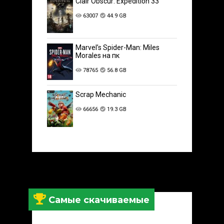
Clair Obscur: Expedition 33
63007
44.9 GB
Marvel’s Spider-Man: Miles
Morales на пк
78765
56.8 GB
Scrap Mechanic
66656
19.3 GB
Самые скачиваемые