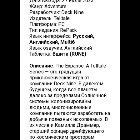
Дата выхода: 27 июля 2023
Жанр: Adventure
Разработчик: Deck Nine
Издатель: Telltale
Платформа: PC
Тип издания: RePack
Язык интерфейса:
Русский,
Английский, Multi6
Язык озвучки: Английский
Таблетка:
Вшита (RUNE)
Описание:
The Expanse: A Telltale
Series — это грядущая
приключенческая игра от
компании Deck Nine. В далеком
будущем, когда все планеты
далеко за пределами Солнечной
системы колонизированы
людьми, многочисленные
компании пытаются заработать на
добыче полезных ископаемых. В
их числе и Камилла Драммер,
старший офицер дрейфующего
по космическим просторам