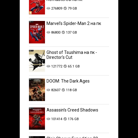
276809
79 GB
Marvel’s Spider-Man 2 на пк
86800
137 GB
Ghost of Tsushima на пк -
Director's Cut
121772
65.1 GB
DOOM: The Dark Ages
82607
118 GB
Assassin's Creed Shadows
101414
176 GB