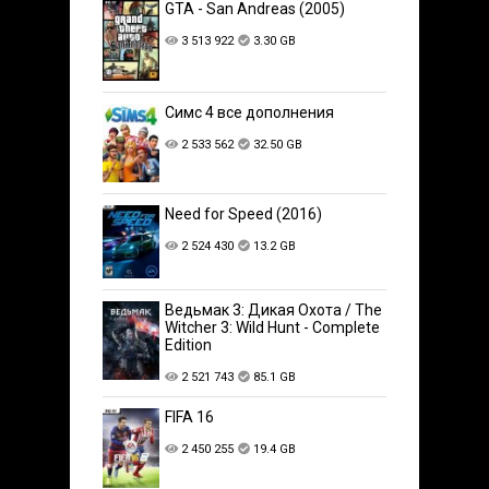
GTA - San Andreas (2005)
3 513 922
3.30 GB
Симс 4 все дополнения
2 533 562
32.50 GB
Need for Speed (2016)
2 524 430
13.2 GB
Ведьмак 3: Дикая Охота / The
Witcher 3: Wild Hunt - Complete
Edition
2 521 743
85.1 GB
FIFA 16
2 450 255
19.4 GB