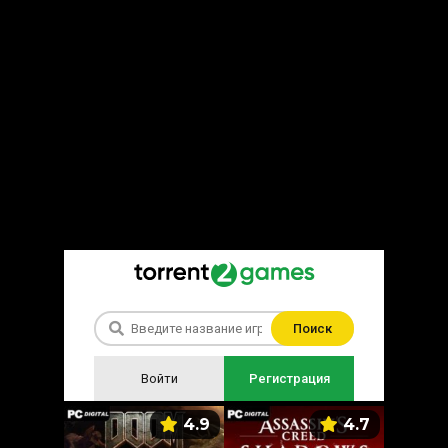
Поиск
Войти
Регистрация
5.9
4.9
4.7