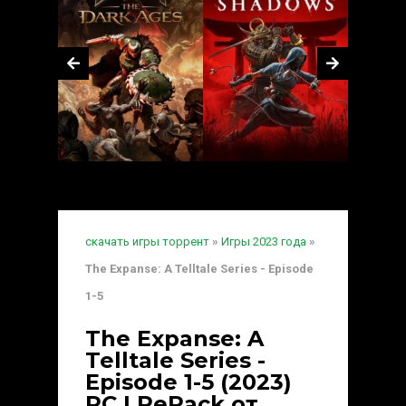
скачать игры торрент
»
Игры 2023 года
»
The Expanse: A Telltale Series - Episode
1-5
The Expanse: A
Telltale Series -
Episode 1-5 (2023)
PC | RePack от