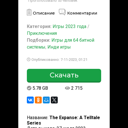
Проголосовало
53
человек
Описание
Комментарии
Категория:
Игры 2023 года
/
Приключения
Подборки:
Игры для 64 битной
системы
,
Инди игры
Опубликованно: 7-11-2023, 01:21
Скачать
5.78 GB
2 715
Название:
The Expanse: A Telltale
Series