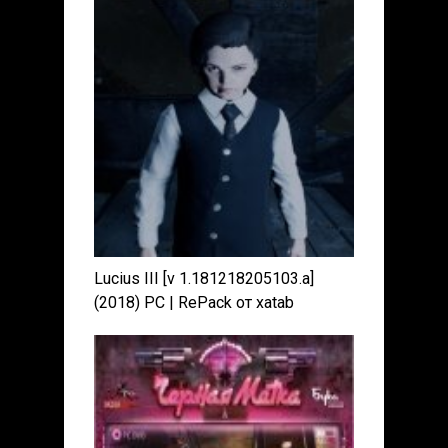
Lucius III [v 1.181218205103.a]
(2018) PC | RePack от xatab