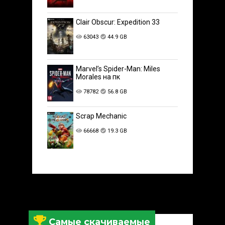
Clair Obscur: Expedition 33
63043
44.9 GB
Marvel’s Spider-Man: Miles
Morales на пк
78782
56.8 GB
Scrap Mechanic
66668
19.3 GB
Самые скачиваемые