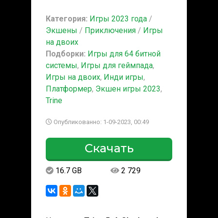
Категория:
Игры 2023 года
/
Экшены
/
Приключения
/
Игры
на двоих
Подборки:
Игры для 64 битной
системы
,
Игры для геймпада
,
Игры на двоих
,
Инди игры
,
Платформер
,
Экшен игры 2023
,
Trine
Опубликованно: 1-09-2023, 00:49
Скачать
16.7 GB
2 729