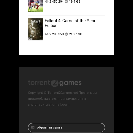
2 450 294
19.4 GB
Fallout 4: Game of the Year
Edition
2 298 358
21.97 GB
Copyright © Torrent2Games.net Претензии
правообладателя принимаются на
anti.piracy.ru[at]gmail.com
обратная связь