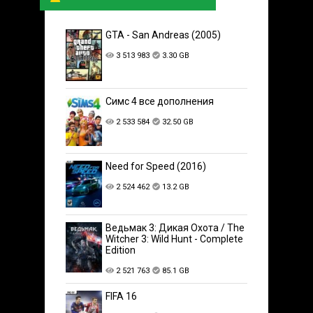
GTA - San Andreas (2005)
3 513 983
3.30 GB
Симс 4 все дополнения
2 533 584
32.50 GB
Need for Speed (2016)
2 524 462
13.2 GB
Ведьмак 3: Дикая Охота / The
Witcher 3: Wild Hunt - Complete
Edition
2 521 763
85.1 GB
FIFA 16