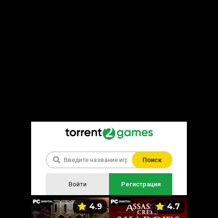
Поиск
Войти
Регистрация
5.9
4.9
4.7