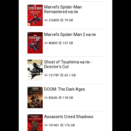
Marvel’s Spider-Man
Remastered на пк
276835
79 GB
Marvel’s Spider-Man 2 на пк
86833
137 GB
Ghost of Tsushima на пк -
Director's Cut
121787
65.1 GB
DOOM: The Dark Ages
82636
118 GB
Assassin's Creed Shadows
101461
176 GB