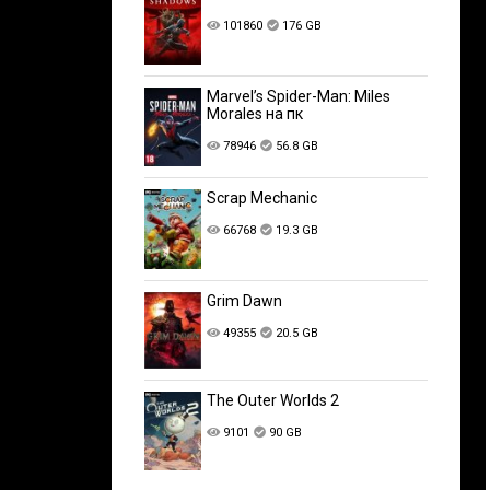
101860
176 GB
Marvel’s Spider-Man: Miles
Morales на пк
78946
56.8 GB
Scrap Mechanic
66768
19.3 GB
Grim Dawn
49355
20.5 GB
The Outer Worlds 2
9101
90 GB