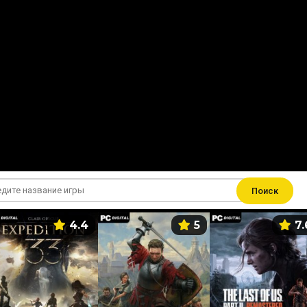
Поиск
4.4
5
7.