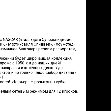
с NASCAR («Талладега Суперспидвей»,
», «Мартинсвилл Спидвей», «Хоумстед-
инамичнее благодаря резким разворотам,
яжении будет широчайшая коллекция,
рома с 1950-х и до наших дней!
 раскраски и колёсных дисков до
ктов и не только, плюс выбор дизайна /
ы!
остей: «Карьера — розыгрыш кубка
селым сетевым режимом для 12 игроков.