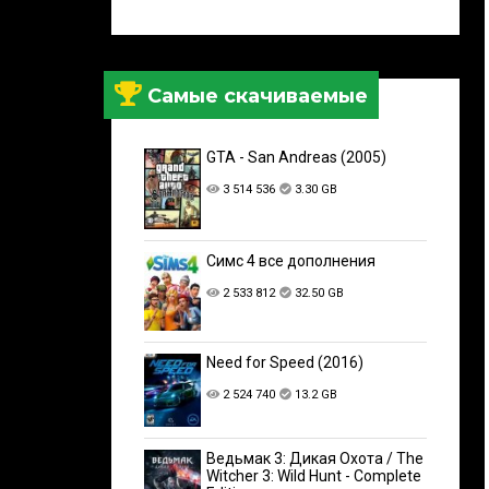
Самые скачиваемые
GTA - San Andreas (2005)
3 514 536
3.30 GB
Симс 4 все дополнения
2 533 812
32.50 GB
Need for Speed (2016)
2 524 740
13.2 GB
Ведьмак 3: Дикая Охота / The
Witcher 3: Wild Hunt - Complete