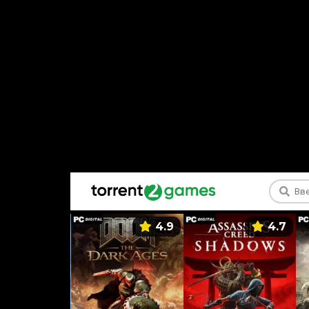
5.9
4.9
4.7