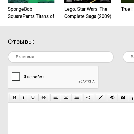
SpongeBob
Lego. Star Wars: The
True 
SquarePants Titans of
Complete Saga (2009)
the Tide
Отзывы: