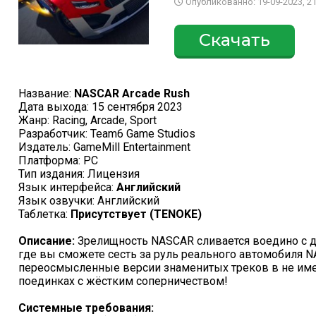
Опубликованно: 19-09-2023, 21
Скачать
Название:
NASCAR Arcade Rush
Дата выхода: 15 сентября 2023
Жанр: Racing, Arcade, Sport
Разработчик: Team6 Game Studios
Издатель: GameMill Entertainment
Платформа: PC
Тип издания: Лицензия
Язык интерфейса:
Английский
Язык озвучки: Английский
Таблетка:
Присутствует (TENOKE)
Описание:
Зрелищность NASCAR сливается воедино с д
где вы сможете сесть за руль реального автомобиля N
переосмысленные версии знаменитых треков в не им
поединках с жёстким соперничеством!
Системные требования: