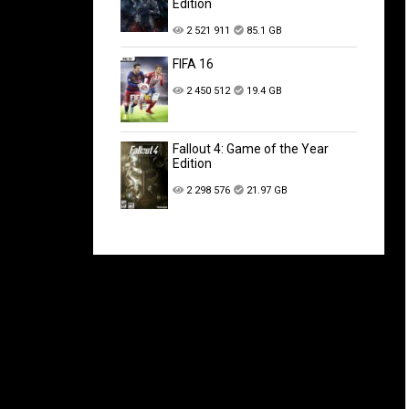
Edition
2 521 911
85.1 GB
FIFA 16
2 450 512
19.4 GB
Fallout 4: Game of the Year
Edition
2 298 576
21.97 GB