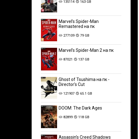
135114
163 GB
Marvel’s Spider-Man
Remastered на пк
277109
79 GB
Marvel’s Spider-Man 2 на пк
87021
137 GB
Ghost of Tsushima на пк -
Director's Cut
121907
65.1 GB
DOOM: The Dark Ages
82899
118 GB
Assassin's Creed Shadows