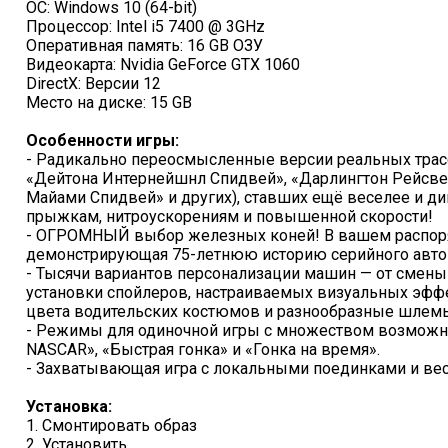
ОС: Windows 10 (64-bit)
Процессор: Intel i5 7400 @ 3GHz
Оперативная память: 16 GB ОЗУ
Видеокарта: Nvidia GeForce GTX 1060
DirectX: Версии 12
Место на диске: 15 GB
Особенности игры:
- Радикально переосмысленные версии реальных трас
«Дейтона Интернейшнл Спидвей», «Дарлингтон Рейсвей
Майами Спидвей» и других), ставших ещё веселее и д
прыжкам, нитроускорениям и повышенной скорости!
- ОГРОМНЫЙ выбор железных коней! В вашем распор
демонстрирующая 75-летнюю историю серийного автоп
- Тысячи вариантов персонализации машин — от смены
установки спойлеров, настраиваемых визуальных эффе
цвета водительских костюмов и разнообразные шлем
- Режимы для одиночной игры с множеством возможн
NASCAR», «Быстрая гонка» и «Гонка на время».
- Захватывающая игра с локальными поединками и ве
Установка:
1. Смонтировать образ
2. Установить