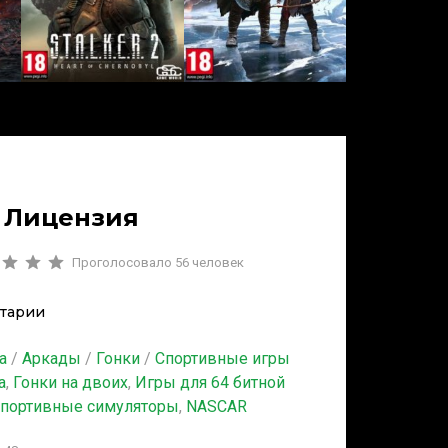
| Лицензия
Проголосовало
56
человек
тарии
а
/
Аркады
/
Гонки
/
Спортивные игры
а
,
Гонки на двоих
,
Игры для 64 битной
портивные симуляторы
,
NASCAR