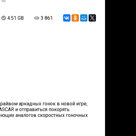
:48
4.51 GB
3 861
райвом аркадных гонок в новой игре,
ASCAR и отправиться покорять
еющих аналогов скоростных гоночных