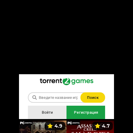
Поиск
Войти
Регистрация
5.9
4.9
4.7