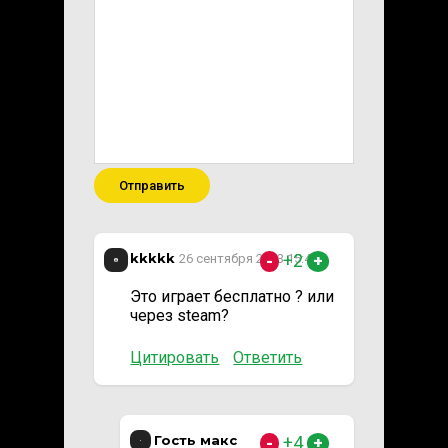
Отправить
kkkkk
+2
26 сентября 2023 15:48
-
+
Это играет бесплатно ? или
через steam?
Цитировать
Ответить
Гость макс
+4
-
+