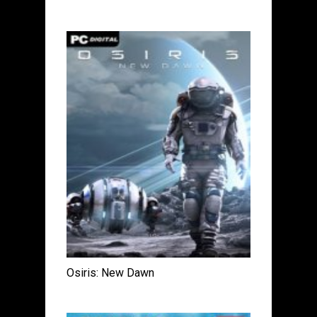
Osiris: New Dawn