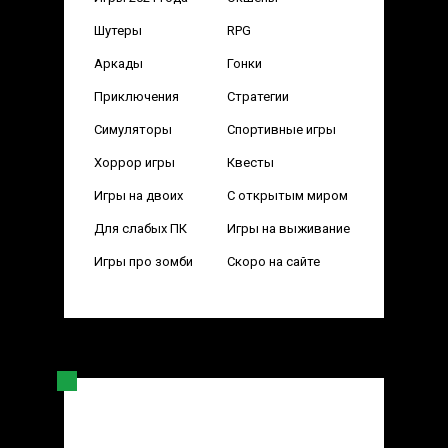
Шутеры
RPG
Аркады
Гонки
Приключения
Стратегии
Симуляторы
Спортивные игры
Хоррор игры
Квесты
Игры на двоих
С открытым миром
Для слабых ПК
Игры на выживание
Игры про зомби
Скоро на сайте