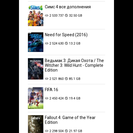
Симс 4 все дополнения
2 533 737
32.50 GB
Need for Speed (2016)
2 524 630
13.2 GB
Ведьмак 3: Дикая Охота / The
Witcher 3: Wild Hunt - Complete
Edition
2 521 860
85.1 GB
FIFA 16
2 450 424
19.4 GB
Fallout 4: Game of the Year
Edition
2 298 504
21.97 GB