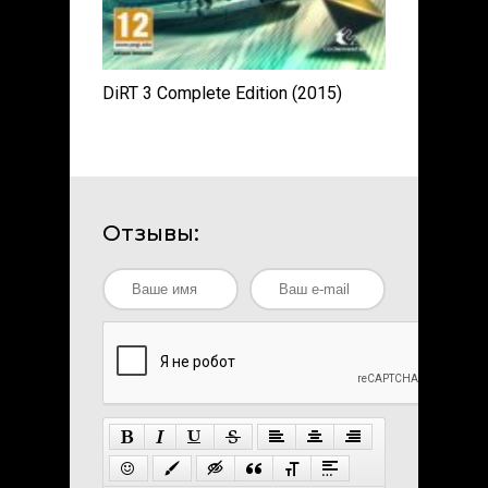
DiRT 3 Complete Edition (2015)
Отзывы: