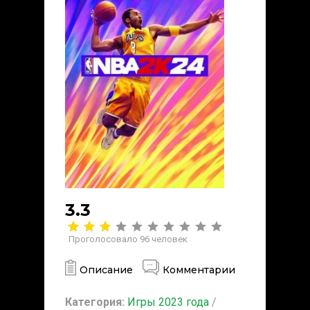
3.3
Проголосовало
96
человек
Описание
Комментарии
Категория:
Игры 2023 года
/