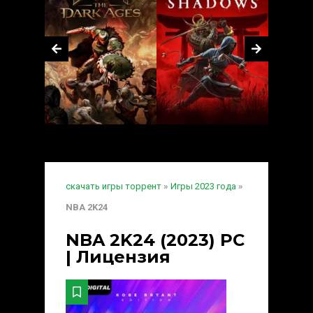
скачать игры торрент
»
Игры 2023 года
»
NBA 2K24
NBA 2K24 (2023) PC
| Лицензия