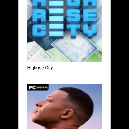
Highrise City