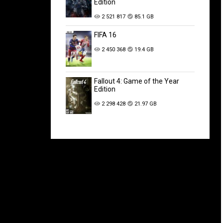
Edition
2 521 817
85.1 GB
FIFA 16
2 450 368
19.4 GB
Fallout 4: Game of the Year
Edition
2 298 428
21.97 GB