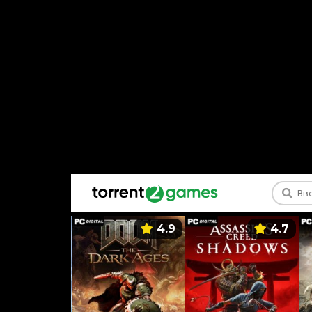
5.9
4.9
4.7