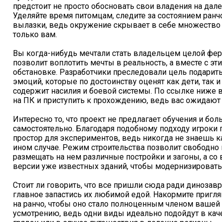
предстоит не просто обосновать свои владения на далек
Уделяйте время питомцам, следите за состоянием ранч
вылазки, ведь окружение скрывает в себе множество 
только вам.
Вы когда-нибудь мечтали стать владельцем целой ферм
позволит воплотить мечты в реальность, а вместе с э
обстановке. Разработчики преследовали цель подарит
эмоций, которые по достоинству оценят как дети, так 
содержит насилия и боевой системы. По ссылке ниже в
на ПК и приступить к прохождению, ведь вас ожидают
Интересно то, что проект не предлагает обучения и бо
самостоятельно. Благодаря подобному подходу игроки
простор для экспериментов, ведь никогда не знаешь к
ином случае. Режим строительства позволит свободно 
размещать на нем различные постройки и загоны, а с
версии уже известных зданий, чтобы модернизировать 
Стоит ли говорить, что все пришли сюда ради динозавр
главное запастись их любимой едой. Накормите пригля
на ранчо, чтобы оно стало полноценным членом вашей 
усмотрению, ведь одни виды идеально подойдут в ка