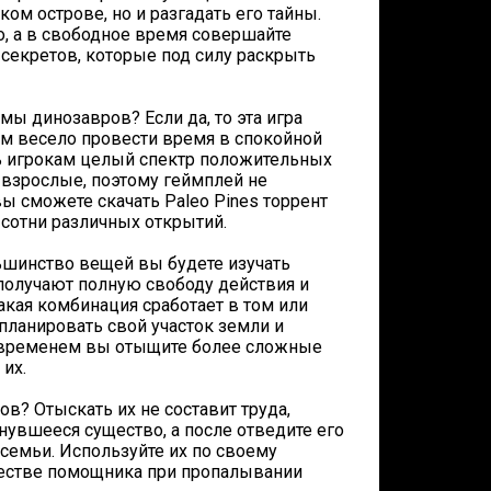
ом острове, но и разгадать его тайны.
о, а в свободное время совершайте
секретов, которые под силу раскрыть
ы динозавров? Если да, то эта игра
тим весело провести время в спокойной
ь игрокам целый спектр положительных
и взрослые, поэтому геймплей не
ы сможете скачать Paleo Pines торрент
 сотни различных открытий.
льшинство вещей вы будете изучать
 получают полную свободу действия и
акая комбинация сработает в том или
планировать свой участок земли и
о временем вы отыщите более сложные
их.
ов? Отыскать их не составит труда,
нувшееся существо, а после отведите его
семьи. Используйте их по своему
честве помощника при пропалывании