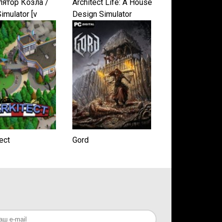
ятор Козла /
Architect Life: A House
imulator [v
Design Simulator
8533 + 4 DLC]
) PC | RePack от
Механики
ect
Gord