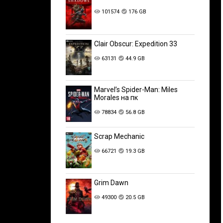
101574
176 GB
Clair Obscur: Expedition 33
63131
44.9 GB
Marvel’s Spider-Man: Miles
Morales на пк
78834
56.8 GB
Scrap Mechanic
66721
19.3 GB
Grim Dawn
49300
20.5 GB