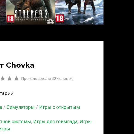
от Chovka
Проголосовало
52
человек
тарии
а
/
Симуляторы
/
Игры с открытым
итной системы
,
Игры для геймпада
,
Игры
игры