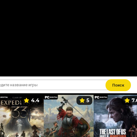
Поиск
4.4
5
7.