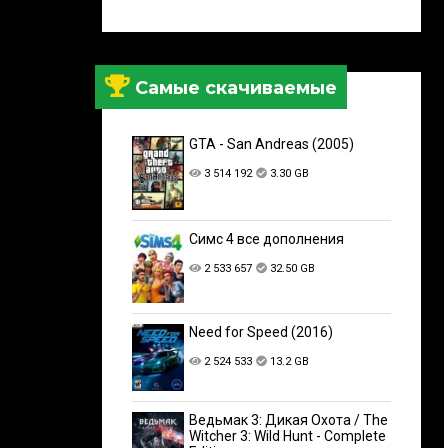
Самые скачиваемые
GTA - San Andreas (2005)
3 514 192
3.30 GB
Симс 4 все дополнения
2 533 657
32.50 GB
Need for Speed (2016)
2 524 533
13.2 GB
Ведьмак 3: Дикая Охота / The
Witcher 3: Wild Hunt - Complete