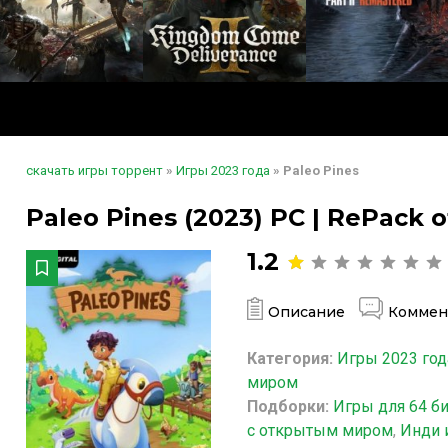
скачать игры торрент
»
Игры 2023 года
» Paleo Pines
Paleo Pines (2023) PC | RePack 
1.2
Описание
Коммен
Категория:
Игры 2023 год
миром
Подборки:
Игры для 64 б
с открытым миром
,
Инди 