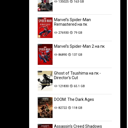
135025
163 GB
Marvel’s Spider-Man
Remastered на пк
276930
79 GB
Marvel’s Spider-Man 2 на пк
86890
137 GB
Ghost of Tsushima на пк -
Director's Cut
121830
65.1 GB
DOOM: The Dark Ages
82722
118 GB
Assassin's Creed Shadows