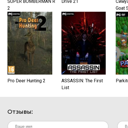
SUPER BOMBERMAN R
Drive 21
Симул
2
Goat S
1.5.5
(2014
R.G. 
Pro Deer Hunting 2
ASSASSIN: The First
Parkit
List
Отзывы: