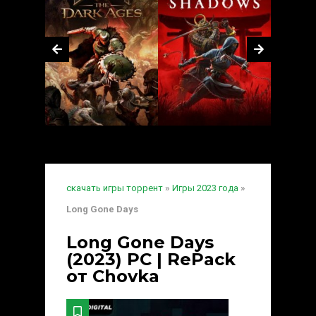
скачать игры торрент
»
Игры 2023 года
»
Long Gone Days
Long Gone Days
(2023) PC | RePack
от Chovka