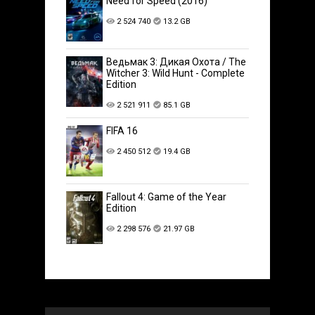
Need for Speed (2016)
2 524 740
13.2 GB
Ведьмак 3: Дикая Охота / The
Witcher 3: Wild Hunt - Complete
Edition
2 521 911
85.1 GB
FIFA 16
2 450 512
19.4 GB
Fallout 4: Game of the Year
Edition
2 298 576
21.97 GB