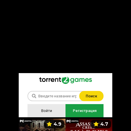
Поиск
Войти
Регистрация
5.9
4.9
4.7