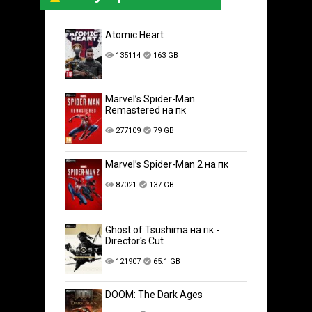
Atomic Heart
135114
163 GB
Marvel’s Spider-Man
Remastered на пк
277109
79 GB
Marvel’s Spider-Man 2 на пк
87021
137 GB
Ghost of Tsushima на пк -
Director's Cut
121907
65.1 GB
DOOM: The Dark Ages