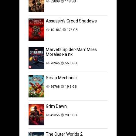
82899
118 GB
Assassin's Creed Shadows
101860
176 GB
Marvel’s Spider-Man: Miles
Morales на пк
78946
56.8 GB
Scrap Mechanic
66768
19.3 GB
Grim Dawn
49355
20.5 GB
The Outer Worlds 2