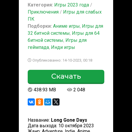
Категория:
Игры 2023 года
/
Приключения
/
Игры для слабых
ПК
Подборки:
Аниме игры
,
Игры для
32 битной системы
,
Игры для 64
битной системы
,
Игры для
геймпада
,
Инди игры
Опубликованно: 14-10-2023, 00:18
Скачать
438.93 MB
2 048
Название:
Long Gone Days
Дата выхода: 10 октября 2023
Жанр: Adventure, Indie, Anime