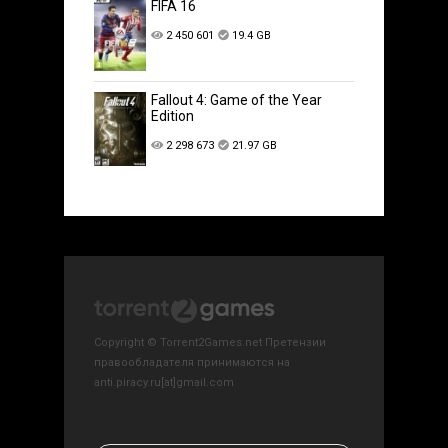
FIFA 16
2 450 601
19.4 GB
Fallout 4: Game of the Year
Edition
2 298 673
21.97 GB
Copyright © Torrent2Games.net Претензии
правообладателя принимаются на
anti.piracy.ru[at]gmail.com