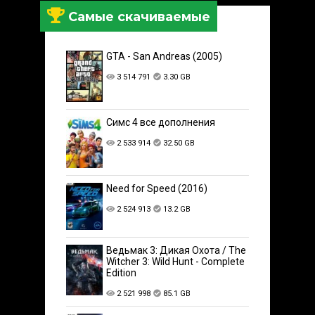
Самые скачиваемые
GTA - San Andreas (2005)
3 514 791
3.30 GB
Симс 4 все дополнения
2 533 914
32.50 GB
Need for Speed (2016)
2 524 913
13.2 GB
Ведьмак 3: Дикая Охота / The
Witcher 3: Wild Hunt - Complete
Edition
2 521 998
85.1 GB