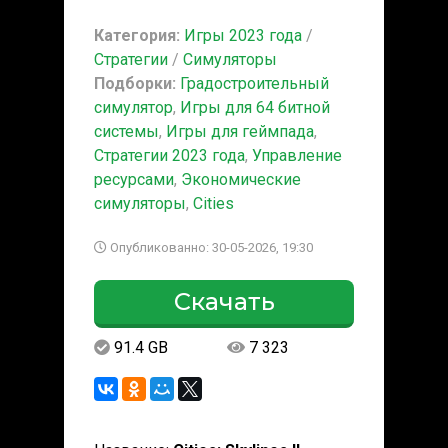
Категория:
Игры 2023 года
/
Стратегии
/
Симуляторы
Подборки:
Градостроительный
симулятор
,
Игры для 64 битной
системы
,
Игры для геймпада
,
Стратегии 2023 года
,
Управление
ресурсами
,
Экономические
симуляторы
,
Cities
Опубликованно: 30-05-2026, 19:30
Скачать
91.4 GB
7 323