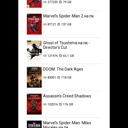
277235
79 GB
Marvel’s Spider-Man 2 на пк
87121
137 GB
Ghost of Tsushima на пк -
Director's Cut
121976
65.1 GB
DOOM: The Dark Ages
83001
118 GB
Assassin's Creed Shadows
102016
176 GB
Marvel’s Spider-Man: Miles
Morales на пк