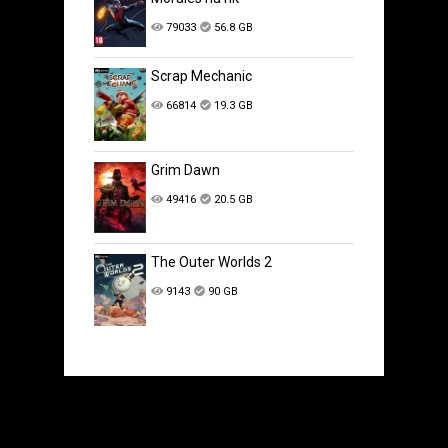
79033
56.8 GB
Scrap Mechanic
66814
19.3 GB
Grim Dawn
49416
20.5 GB
The Outer Worlds 2
9143
90 GB