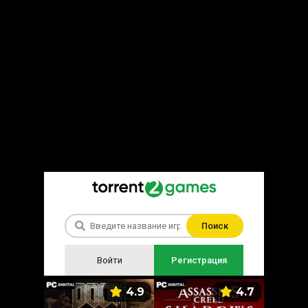
Поиск
Войти
Регистрация
5.9
4.9
4.7