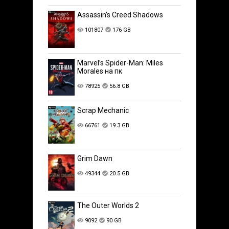
Assassin's Creed Shadows
101807
176 GB
Marvel’s Spider-Man: Miles
Morales на пк
78925
56.8 GB
Scrap Mechanic
66761
19.3 GB
Grim Dawn
49344
20.5 GB
The Outer Worlds 2
9092
90 GB