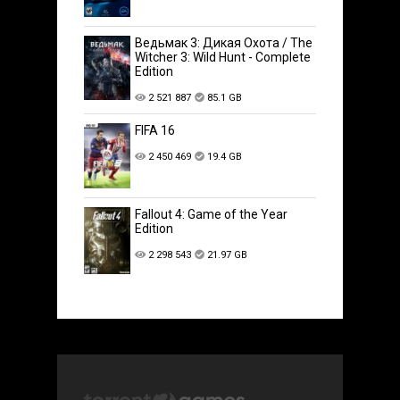
Ведьмак 3: Дикая Охота / The
Witcher 3: Wild Hunt - Complete
Edition
2 521 887
85.1 GB
FIFA 16
2 450 469
19.4 GB
Fallout 4: Game of the Year
Edition
2 298 543
21.97 GB