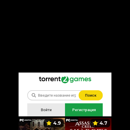
Поиск
Войти
Регистрация
5.9
4.9
4.7