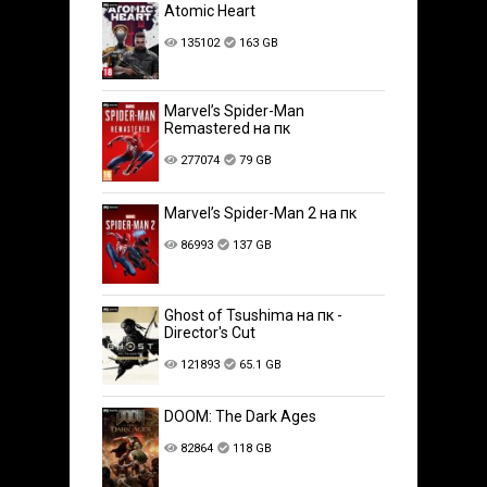
Atomic Heart
135102
163 GB
Marvel’s Spider-Man
Remastered на пк
277074
79 GB
Marvel’s Spider-Man 2 на пк
86993
137 GB
Ghost of Tsushima на пк -
Director's Cut
121893
65.1 GB
DOOM: The Dark Ages
82864
118 GB