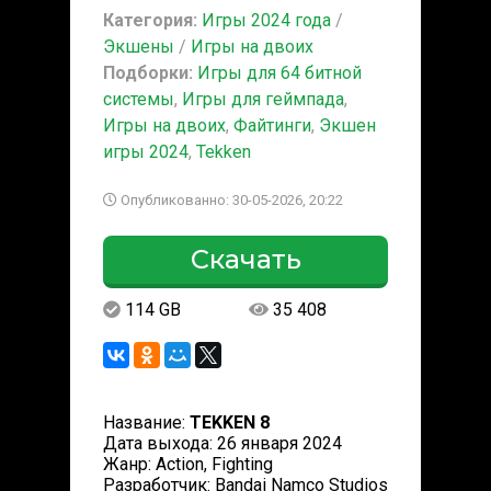
Категория:
Игры 2024 года
/
Экшены
/
Игры на двоих
Подборки:
Игры для 64 битной
системы
,
Игры для геймпада
,
Игры на двоих
,
Файтинги
,
Экшен
игры 2024
,
Tekken
Опубликованно: 30-05-2026, 20:22
Скачать
114 GB
35 408
Название:
TEKKEN 8
Дата выхода: 26 января 2024
Жанр: Action, Fighting
Разработчик: Bandai Namco Studios