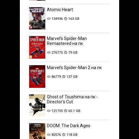
Atomic Heart
134936
163 GB
Marvel’s Spider-Man
Remastered на пк
276775
79 GB
Marvel’s Spider-Man 2 на пк
86779
137 GB
Ghost of Tsushima на пк -
Director's Cut
121755
65.1 GB
DOOM: The Dark Ages
82576
118 GB