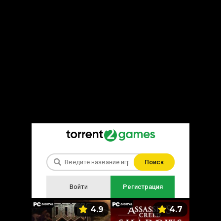
Поиск
Войти
Регистрация
5.9
4.9
4.7