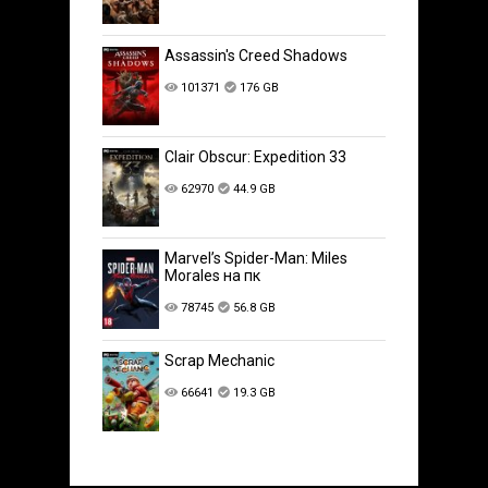
Assassin's Creed Shadows
101371
176 GB
Clair Obscur: Expedition 33
62970
44.9 GB
Marvel’s Spider-Man: Miles
Morales на пк
78745
56.8 GB
Scrap Mechanic
66641
19.3 GB