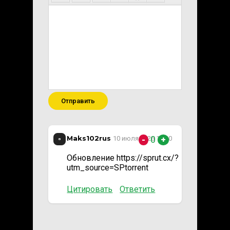
Отправить
Maks102rus
0
10 июля 2026 13:20
-
+
Обновление https://sprut.cx/?
utm_source=SPtorrent
Цитировать
Ответить