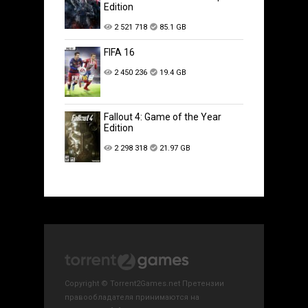
Edition
2 521 718
85.1 GB
FIFA 16
2 450 236
19.4 GB
Fallout 4: Game of the Year
Edition
2 298 318
21.97 GB
Copyright © Torrent2Games.net Претензии
правообладателя принимаются на