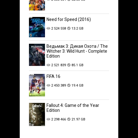
Need for Speed (2016)
2 524 558
13.2 GB
Ведьмак 3: Дикая Охота / The
Witcher 3: Wild Hunt - Complete
Edition
2 521 839
85.1 GB
FIFA 16
2 450 389
19.4 GB
Fallout 4: Game of the Year
Edition
2 298 466
21.97 GB