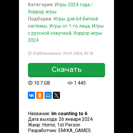
Категория:
Игры 2024 года
/
Хоррор игры
Подборки:
Игры для 64 битной
системы
,
Игры от 1-го лица
,
Игры
с русской озвучкой
,
Хоррор игры
2024
Опубликованно: 30-01-2024, 03:18
Скачать
10.7 GB
1 445
Название:
Im counting to 6
Дата выхода: 26 января 2024
Жанр: Horror, 1st Person
Разработчик: EMIKA_GAMES