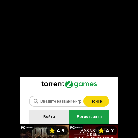
Поиск
Войти
Регистрация
5.9
4.9
4.7