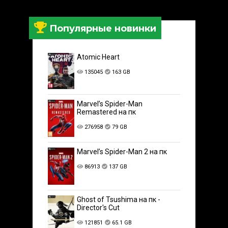
Популярные новинки
Atomic Heart
135045
163 GB
Marvel’s Spider-Man
Remastered на пк
276958
79 GB
Marvel’s Spider-Man 2 на пк
86913
137 GB
Ghost of Tsushima на пк -
Director's Cut
121851
65.1 GB