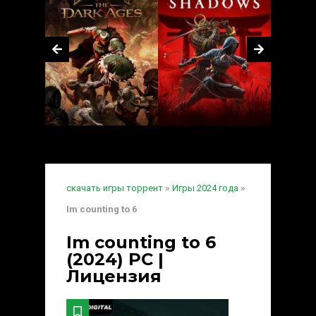
скачать игры торрент
»
Игры 2024 года
»
Im counting to 6
Im counting to 6
(2024) PC |
Лицензия