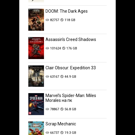
DOOM: The Dark Ages
82757
118 GB
Assassin's Creed Shadows
101624
176 GB
Clair Obscur: Expedition 33
63167
44.9 GB
Marvel’s Spider-Man: Miles
Morales на пк
78867
56.8 GB
Scrap Mechanic
66737
19.3 GB