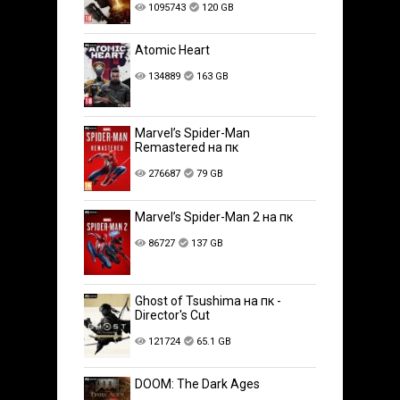
1095743
120 GB
Atomic Heart
134889
163 GB
Marvel’s Spider-Man
Remastered на пк
276687
79 GB
Marvel’s Spider-Man 2 на пк
86727
137 GB
Ghost of Tsushima на пк -
Director's Cut
121724
65.1 GB
DOOM: The Dark Ages