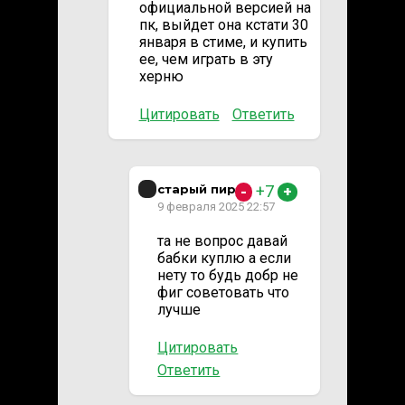
официальной версией на
пк, выйдет она кстати 30
января в стиме, и купить
ее, чем играть в эту
херню
Цитировать
Ответить
старый пират
+7
-
+
9 февраля 2025 22:57
та не вопрос давай
бабки куплю а если
нету то будь добр не
фиг советовать что
лучше
Цитировать
Ответить