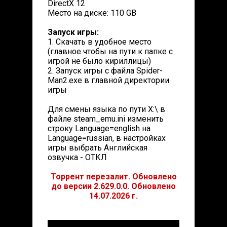
DirectX 12
Место на диске: 110 GB
Запуск игры:
1. Скачать в удобное место
(главное чтобы на пути к папке с
игрой не было кириллицы)
2. Запуск игры с файла Spider-
Man2.exe в главной директории
игры
Для смены языка по пути X:\ в
файле steam_emu.ini изменить
строку Language=english на
Language=russian, в настройках
игры выбрать Английская
озвучка - ОТКЛ
Торрент перезалит. Обновлено
до версии 2.629.0.0. Обновлено
14.07.2026 г.