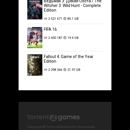
Ведьмак 3: Дикая Охота / The
Witcher 3: Wild Hunt - Complete
Edition
2 521 671
85.1 GB
FIFA 16
2 450 187
19.4 GB
Fallout 4: Game of the Year
Edition
2 298 266
21.97 GB
Copyright © Torrent2Games.net Претензии