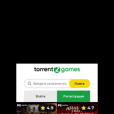
Поиск
Войти
Регистрация
5.9
4.9
4.7