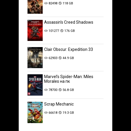
82498
118 GB
Assassin's Creed Shadows
101277
176 GB
Clair Obscur: Expedition 33
62903
44.9 GB
Marvel’s Spider-Man: Miles
Morales на пк
78700
56.8 GB
Scrap Mechanic
66618
19.3 GB