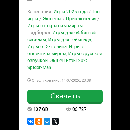
Категория:
Игры 2025 года
/
Топ
игры
/
Экшены
/
Приключения
/
Игры с открытым миром
Подборки:
Игры для 64 битной
системы
,
Игры для геймпада
,
Игры от 3-го лица
,
Игры с
открытым миром
,
Игры с русской
озвучкой
,
Экшен игры 2025
,
Spider-Man
Опубликованно: 14-07-2026, 23:39
Скачать
137 GB
86 727