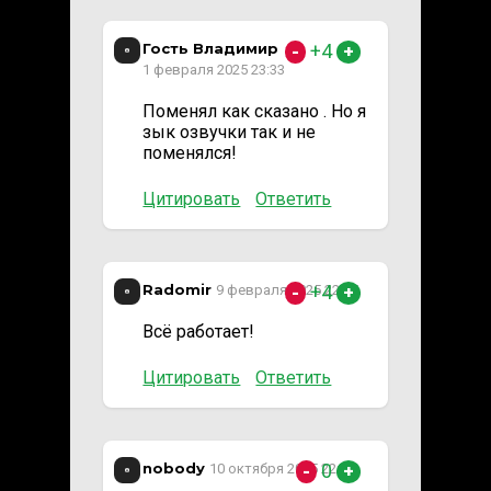
Гость Владимир
+4
-
+
1 февраля 2025 23:33
Поменял как сказано . Но я
зык озвучки так и не
поменялся!
Цитировать
Ответить
Radomir
+4
9 февраля 2025 22:25
-
+
Всё работает!
Цитировать
Ответить
nobody
0
10 октября 2025 22:44
-
+