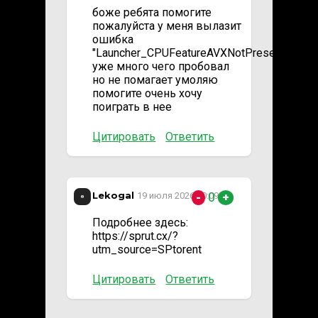
боже ребята помогите
пожалуйста у меня вылазит
ошибка
"Launcher_CPUFeatureAVXNotPresent_Mes
уже много чего пробовал
но не помагает умоляю
помогите очень хочу
поиграть в нее
Цитировать
Ответить
Lekogal
0
19 июля 2026 20:09
-
+
Подробнее здесь:
https://sprut.cx/?
utm_source=SPtorent
Цитировать
Ответить