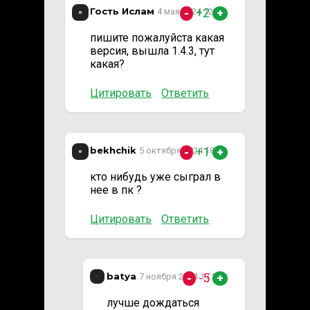
Гость Ислам
+2
4 мая 2024 12:05
-
+
пишите пожалуйста какая
версия, вышла 1.4.3, тут
какая?
Цитировать
Ответить
bekhchik
+1
5 октября 2024 18:00
-
+
кто нибудь уже сыграл в
нее в пк ?
Цитировать
Ответить
batya
-5
7 ноября 2024 17:34
-
+
лучше дождаться