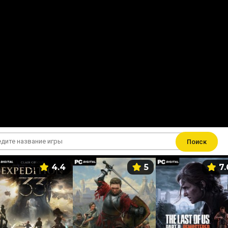
Поиск
4.4
5
7.