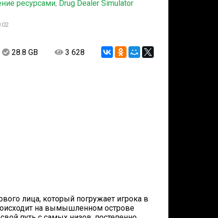
ение ресурсами
,
Drug Dealer Simulator
:02
28.8 GB
3 628
первого лица, который погружает игрока в
роисходит на вымышленном острове
 свой путь с самых низов, постепенно