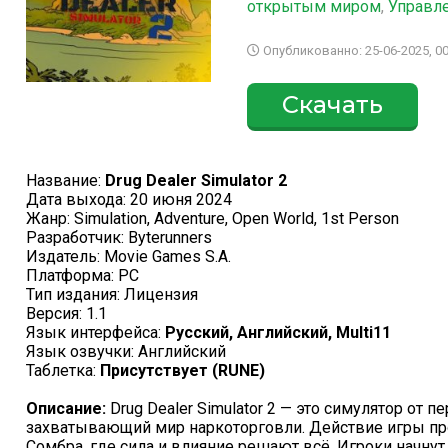
открытым миром
,
Управл
Опубликованно: 25-06-2025, 00
Скачать
Название:
Drug Dealer Simulator 2
Дата выхода: 20 июня 2024
Жанр: Simulation, Adventure, Open World, 1st Person
Разработчик: Byterunners
Издатель: Movie Games S.A.
Платформа: PC
Тип издания: Лицензия
Версия: 1.1
Язык интерфейса:
Русский, Английский, Multi11
Язык озвучки: Английский
Таблетка:
Присутствует (RUNE)
Описание:
Drug Dealer Simulator 2 — это симулятор от 
захватывающий мир наркоторговли. Действие игры п
Сомбра, где сила и влияние решают всё. Игроки начнут