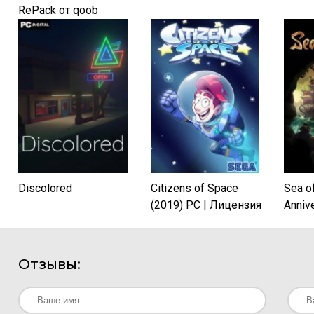
RePack от qoob
Discolored
Citizens of Space
Sea o
(2019) PC | Лицензия
Annive
Отзывы: