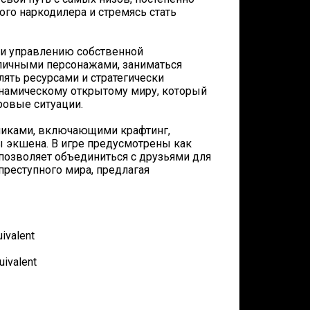
ого наркодилера и стремясь стать
 и управлению собственной
зличными персонажами, заниматься
лять ресурсами и стратегически
инамическому открытому миру, который
ровые ситуации.
ханиками, включающими крафтинг,
ы экшена. В игре предусмотрены как
позволяет объединиться с друзьями для
преступного мира, предлагая
ivalent
ivalent