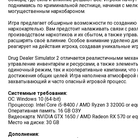
поднимаясь по криминальной лестнице, начиная с мелк
могущественным наркобароном.
Игра предлагает обширные возможности по созданию
наркокартелью. Вам предстоит налаживать связи с ра
производством наркотиков и их сбытом, а также управ
расширять своё влияние. Особое внимание уделено д
реагирует на действия игрока, создавая уникальные иг
Drug Dealer Simulator 2 отличается реалистичными ме
управление инвентарём и ресурсами, а также элемент
одиночный режим, так и кооперативные кампании, что 
достижения общих целей. Игра наполнена атмосферой 
захватывающий и часто опасный игровой процесс.
Системные требования:
ОС: Windows 10 (64-bit)
Процессор: Intel Core i5-8400 / AMD Ryzen 3 3200G or equ
Оперативная память: 16 GB ОЗУ
Видеокарта: NVIDIA GTX 1650 / AMD Radeon RX 570 or equ
Место на диске: 30 GB
Дополнения: