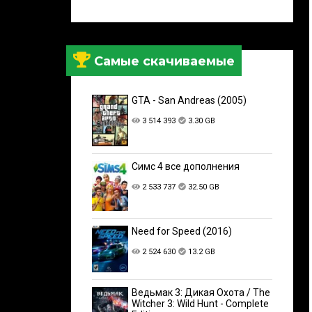
Самые скачиваемые
GTA - San Andreas (2005)
3 514 393
3.30 GB
Симс 4 все дополнения
2 533 737
32.50 GB
Need for Speed (2016)
2 524 630
13.2 GB
Ведьмак 3: Дикая Охота / The
Witcher 3: Wild Hunt - Complete