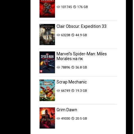
101745
176 GB
Clair Obscur: Expedition 33
63238
44.9 GB
Marvel’s Spider-Man: Miles
Morales на пк
78896
56.8 GB
Scrap Mechanic
66749
19.3 GB
Grim Dawn
49330
20.5 GB