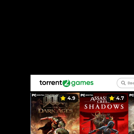
5.9
4.9
4.7