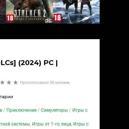
DLCs] (2024) PC |
Проголосовало
55
человек
тарии
а
/
Приключения
/
Симуляторы
/
Игры с
итной системы
,
Игры от 1-го лица
,
Игры с