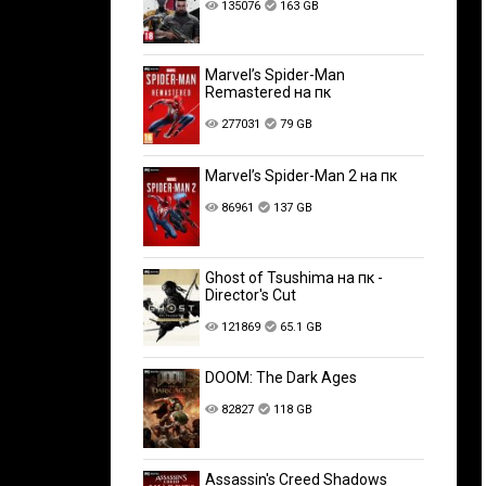
135076
163 GB
Marvel’s Spider-Man
Remastered на пк
277031
79 GB
Marvel’s Spider-Man 2 на пк
86961
137 GB
Ghost of Tsushima на пк -
Director's Cut
121869
65.1 GB
DOOM: The Dark Ages
82827
118 GB
Assassin's Creed Shadows