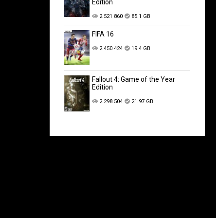
Edition
2 521 860
85.1 GB
FIFA 16
2 450 424
19.4 GB
Fallout 4: Game of the Year
Edition
2 298 504
21.97 GB