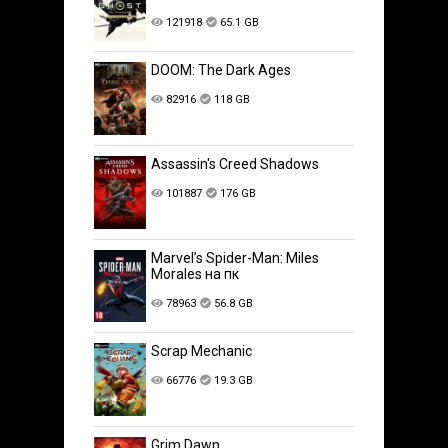
121918
65.1 GB
DOOM: The Dark Ages
82916
118 GB
Assassin's Creed Shadows
101887
176 GB
Marvel’s Spider-Man: Miles
Morales на пк
78963
56.8 GB
Scrap Mechanic
66776
19.3 GB
Grim Dawn