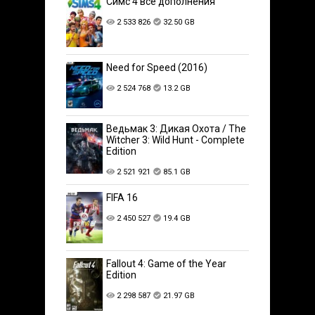
Симс 4 все дополнения
2 533 826
32.50 GB
Need for Speed (2016)
2 524 768
13.2 GB
Ведьмак 3: Дикая Охота / The
Witcher 3: Wild Hunt - Complete
Edition
2 521 921
85.1 GB
FIFA 16
2 450 527
19.4 GB
Fallout 4: Game of the Year
Edition
2 298 587
21.97 GB