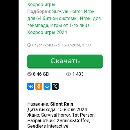
Хоррор игры
Подборки:
Survival Horror
,
Игры
для 64 битной системы
,
Игры для
геймпада
,
Игры от 1-го лица
,
Хоррор игры 2024
Опубликованно: 16-07-2024, 01:33
Скачать
8.46 GB
1 433
Название:
Silent Rain
Дата выхода: 15 июля 2024
Жанр: Survival horror, 1st Person
Разработчик: 2Brains&Coffee,
Seedlers Interactive