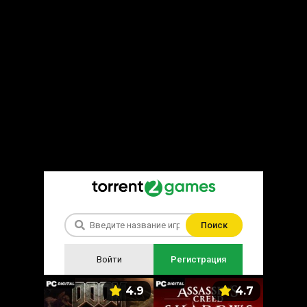
Поиск
Войти
Регистрация
5.9
4.9
4.7