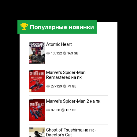
Популярные новинки
Atomic Heart
135122
163 GB
Marvel’s Spider-Man
Remastered на пк
277129
79 GB
Marvel’s Spider-Man 2 на пк
87038
137 GB
Ghost of Tsushima на пк -
Director's Cut