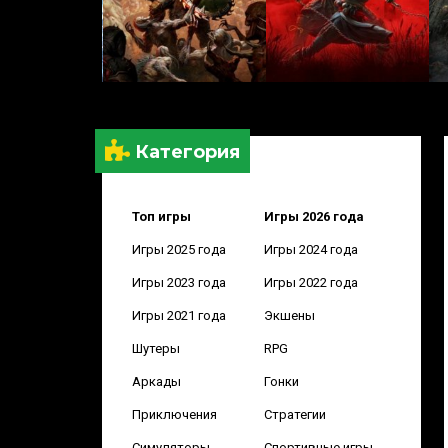
Категория
Топ игры
Игры 2026 года
Игры 2025 года
Игры 2024 года
Игры 2023 года
Игры 2022 года
Игры 2021 года
Экшены
Шутеры
RPG
Аркады
Гонки
Приключения
Стратегии
Симуляторы
Спортивные игры