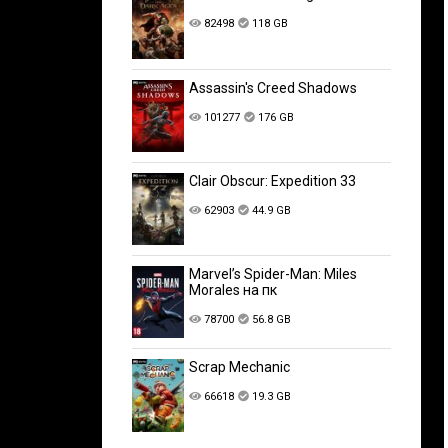
82498
118 GB
Assassin's Creed Shadows
101277
176 GB
Clair Obscur: Expedition 33
62903
44.9 GB
Marvel’s Spider-Man: Miles
Morales на пк
78700
56.8 GB
Scrap Mechanic
66618
19.3 GB