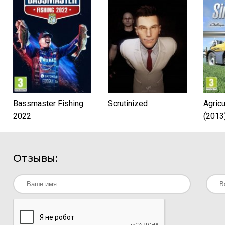
Bassmaster Fishing
Scrutinized
Agricu
2022
(2013
Отзывы: