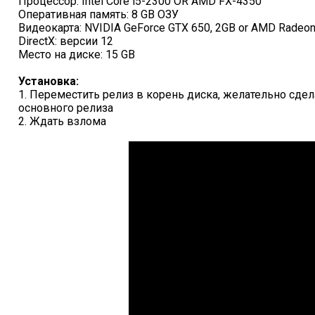
Процессор: Intel Core i5-2300 OR AMD FX-4350
Оперативная память: 8 GB ОЗУ
Видеокарта: NVIDIA GeForce GTX 650, 2GB or AMD Radeon R9
DirectX: версии 12
Место на диске: 15 GB
Установка:
1. Переместить релиз в корень диска, желательно сдел
основного релиза
2. Ждать взлома