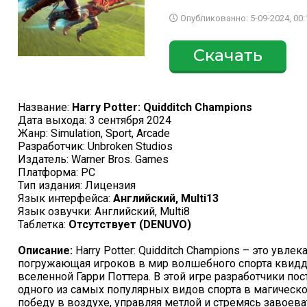
Опубликованно: 5-09-2024, 00:
Скачать
Название:
Harry Potter: Quidditch Champions
Дата выхода: 3 сентября 2024
Жанр: Simulation, Sport, Arcade
Разработчик: Unbroken Studios
Издатель: Warner Bros. Games
Платформа: PC
Тип издания: Лицензия
Язык интерфейса:
Английский, Multi13
Язык озвучки: Английский, Multi8
Таблетка:
Отсутствует (DENUVO)
Описание:
Harry Potter: Quidditch Champions – это увле
погружающая игроков в мир волшебного спорта квидд
вселенной Гарри Поттера. В этой игре разработчики по
одного из самых популярных видов спорта в магическо
победу в воздухе, управляя метлой и стремясь завоев