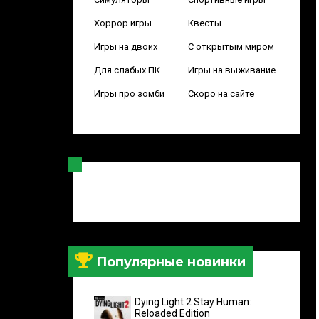
Хоррор игры
Квесты
Игры на двоих
С открытым миром
Для слабых ПК
Игры на выживание
Игры про зомби
Скоро на сайте
Популярные новинки
Dying Light 2 Stay Human:
Reloaded Edition