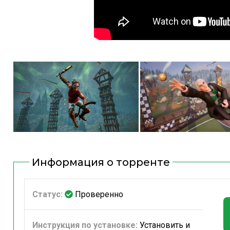
Информация о торренте
Статус:
Проверенно
Инструкция по установке:
Установить и