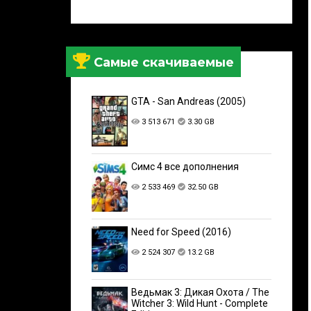
Самые скачиваемые
GTA - San Andreas (2005)
3 513 671
3.30 GB
Симс 4 все дополнения
2 533 469
32.50 GB
Need for Speed (2016)
2 524 307
13.2 GB
Ведьмак 3: Дикая Охота / The
Witcher 3: Wild Hunt - Complete