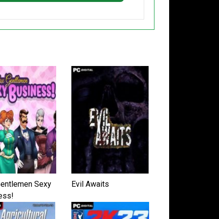
entlemen Sexy
Evil Awaits
ess!