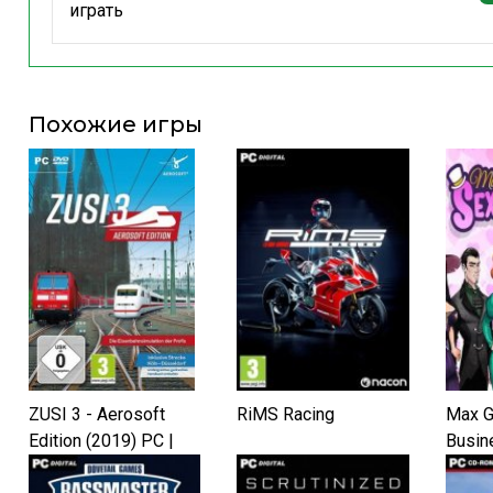
играть
Похожие игры
ZUSI 3 - Aerosoft
RiMS Racing
Max G
Edition (2019) PC |
Busin
Лицензия