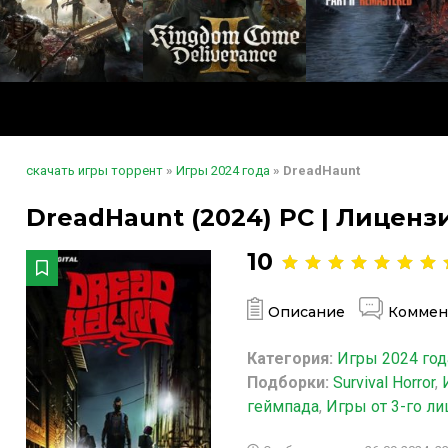
скачать игры торрент
»
Игры 2024 года
» DreadHaunt
DreadHaunt (2024) PC | Лиценз
10
Описание
Коммен
Категория:
Игры 2024 год
Подборки:
Survival Horror
,
геймпада
,
Игры от 3-го ли