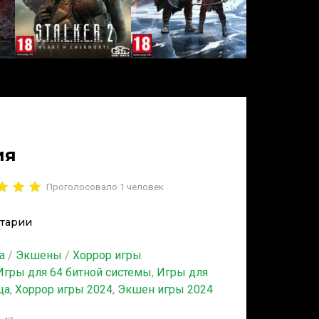
ия
Проголосовало
1
человек
тарии
а
/
Экшены
/
Хоррор игры
Игры для 64 битной системы
,
Игры для
ца
,
Хоррор игры 2024
,
Экшен игры 2024