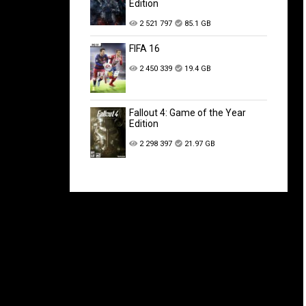
Edition
2 521 797
85.1 GB
FIFA 16
2 450 339
19.4 GB
Fallout 4: Game of the Year
Edition
2 298 397
21.97 GB