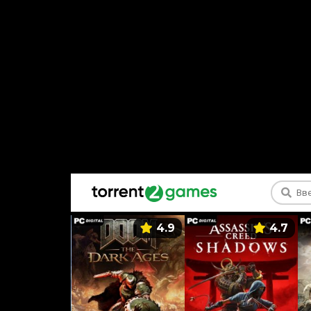
5.9
4.9
4.7