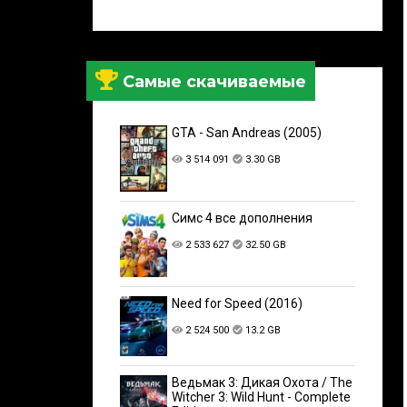
Самые скачиваемые
GTA - San Andreas (2005)
3 514 091
3.30 GB
Симс 4 все дополнения
2 533 627
32.50 GB
Need for Speed (2016)
2 524 500
13.2 GB
Ведьмак 3: Дикая Охота / The
Witcher 3: Wild Hunt - Complete