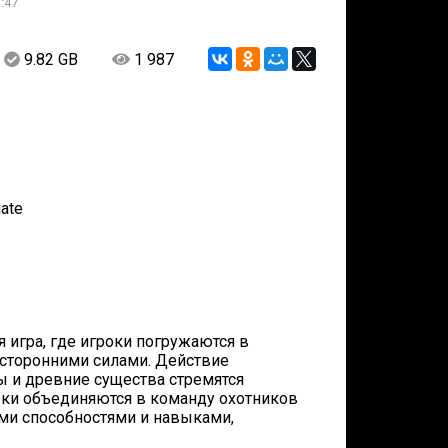
:47
9.82 GB
1 987
gate
 игра, где игроки погружаются в
усторонними силами. Действие
ны и древние существа стремятся
роки объединяются в команду охотников
ми способностями и навыками,