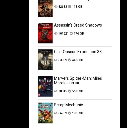
82683
118 GB
Assassin's Creed Shadows
101521
176 GB
Clair Obscur: Expedition 33
63089
44.9 GB
Marvel’s Spider-Man: Miles
Morales на пк
78815
56.8 GB
Scrap Mechanic
66709
19.3 GB