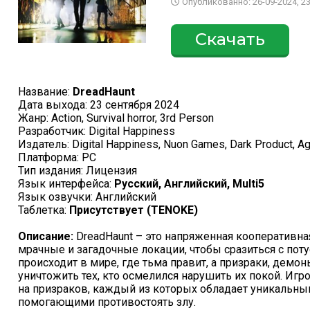
Опубликованно: 26-09-2024, 23
Скачать
Название:
DreadHaunt
Дата выхода: 23 сентября 2024
Жанр: Action, Survival horror, 3rd Person
Разработчик: Digital Happiness
Издатель: Digital Happiness, Nuon Games, Dark Product, A
Платформа: PC
Тип издания: Лицензия
Язык интерфейса:
Русский, Английский, Multi5
Язык озвучки: Английский
Таблетка:
Присутствует (TENOKE)
Описание:
DreadHaunt – это напряженная кооперативная
мрачные и загадочные локации, чтобы сразиться с пот
происходит в мире, где тьма правит, а призраки, демо
уничтожить тех, кто осмелился нарушить их покой. Иг
на призраков, каждый из которых обладает уникальны
помогающими противостоять злу.