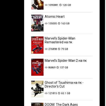
1095881
120 GB
Atomic Heart
135005
163 GB
Marvel’s Spider-Man
Remastered на пк
276898
79 GB
Marvel’s Spider-Man 2 на пк
86869
137 GB
Ghost of Tsushima на пк -
Director's Cut
121815
65.1 GB
DOOM: The Dark Ages