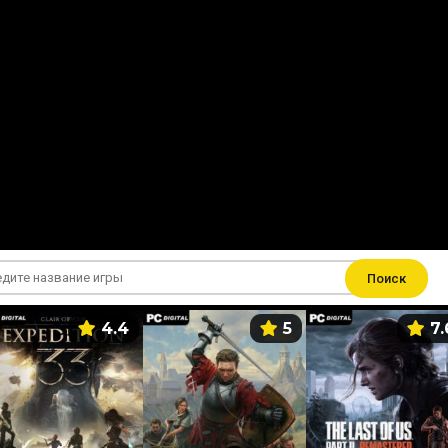
Поиск
4.4
5
7.