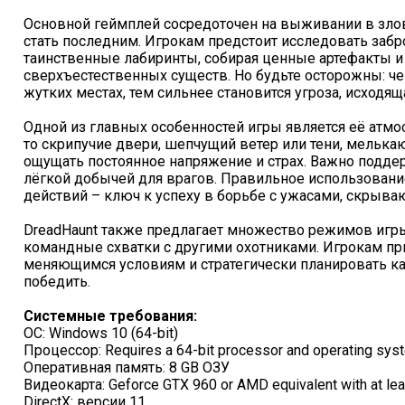
Основной геймплей сосредоточен на выживании в зло
стать последним. Игрокам предстоит исследовать заб
таинственные лабиринты, собирая ценные артефакты и 
сверхъестественных существ. Но будьте осторожны: ч
жутких местах, тем сильнее становится угроза, исходящ
Одной из главных особенностей игры является её атмо
то скрипучие двери, шепчущий ветер или тени, мелька
ощущать постоянное напряжение и страх. Важно поддер
лёгкой добычей для врагов. Правильное использовани
действий – ключ к успеху в борьбе с ужасами, скрыва
DreadHaunt также предлагает множество режимов игр
командные схватки с другими охотниками. Игрокам при
меняющимся условиям и стратегически планировать ка
победить.
Системные требования:
ОС: Windows 10 (64-bit)
Процессор: Requires a 64-bit processor and operating sys
Оперативная память: 8 GB ОЗУ
Видеокарта: Geforce GTX 960 or AMD equivalent with at le
DirectX: версии 11