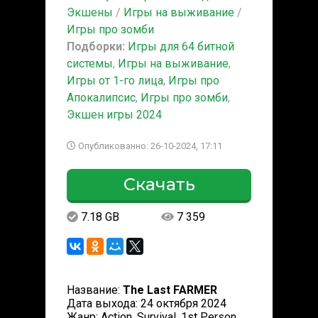
Экшены
/
Игры на выживание
/
Игры про зомби
Подборки:
Игры для 64 битной
системы
,
Игры на выживание
,
Игры от 1-го лица
,
Игры про
Апокалипсис
,
Игры про зомби
,
Экшен игры 2024
Опубликованно: 26-10-2024, 17:11
Скачать
7.18 GB
7 359
Название:
The Last FARMER
Дата выхода: 24 октября 2024
Жанр: Action, Survival, 1st Person