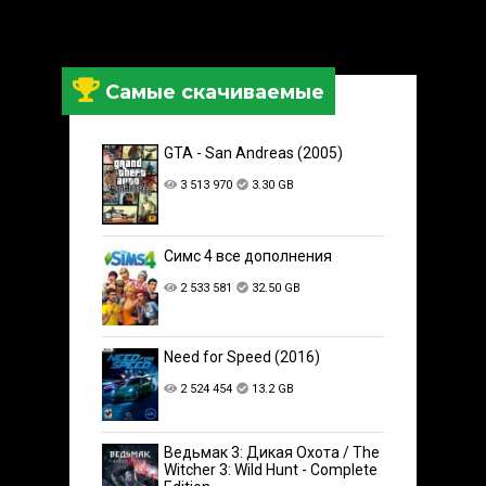
Самые скачиваемые
GTA - San Andreas (2005)
3 513 970
3.30 GB
Симс 4 все дополнения
2 533 581
32.50 GB
Need for Speed (2016)
2 524 454
13.2 GB
Ведьмак 3: Дикая Охота / The
Witcher 3: Wild Hunt - Complete