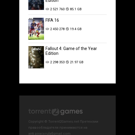
Edition
2 521 760
85.1 GB
FIFA 16
2 450 278
19.4 GB
Fallout 4: Game of the Year
Edition
2 298 353
21.97 GB
Copyright © Torrent2Games.net Претензии
правообладателя принимаются на
anti.piracy.ru[at]gmail.com