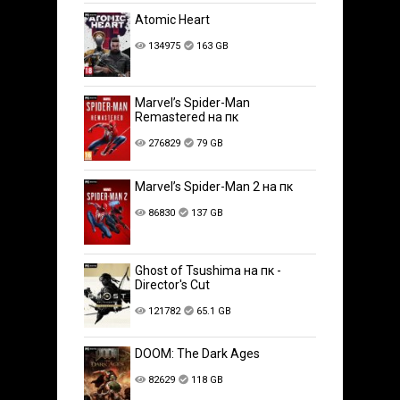
Atomic Heart
134975
163 GB
Marvel’s Spider-Man
Remastered на пк
276829
79 GB
Marvel’s Spider-Man 2 на пк
86830
137 GB
Ghost of Tsushima на пк -
Director's Cut
121782
65.1 GB
DOOM: The Dark Ages
82629
118 GB