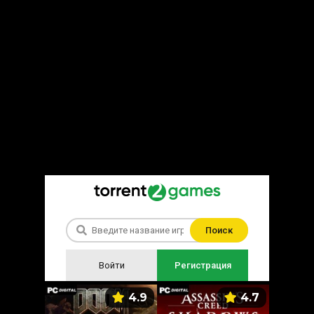
Поиск
Войти
Регистрация
5.9
4.9
4.7