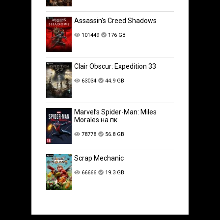
Assassin's Creed Shadows
101449
176 GB
Clair Obscur: Expedition 33
63034
44.9 GB
Marvel’s Spider-Man: Miles
Morales на пк
78778
56.8 GB
Scrap Mechanic
66666
19.3 GB