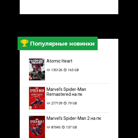
Популярные новинки
Atomic Heart
135126
163 GB
Marvel’s Spider-Man
Remastered на пк
277139
79 GB
Marvel’s Spider-Man 2 на пк
87045
137 GB