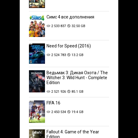
Симс 4 все дополнения
2 533 837
32.50 GB
Need for Speed (2016)
2 524 783
13.2 GB
Ведьмак 3: Дикая Охота / The
Witcher 3: Wild Hunt - Complete
Edition
2 521 926
85.1 GB
FIFA 16
2 450 534
19.4 GB
Fallout 4: Game of the Year
Edition