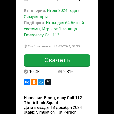
Категория:
Игры 2024 года
/
Симуляторы
Подборки:
Игры для 64 битной
системы
,
Игры от 1-го лица
,
Emergency Call 112
Опубликованно: 21-12-2024, 01:30
Скачать
10 GB
2 816
Название:
Emergency Call 112 -
The Attack Squad
Дата выхода: 18 декабря 2024
Жанр: Simulation, 1st Person