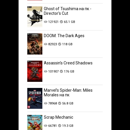
Ghost of Tsushima на пк -
Director's Cut
121921
65.1 GB
DOOM: The Dark Ages
82923
118 GB
Assassin's Creed Shadows
101907
176 GB
Marvel’s Spider-Man: Miles
Morales на пк
78968
56.8 GB
Scrap Mechanic
66781
19.3 GB