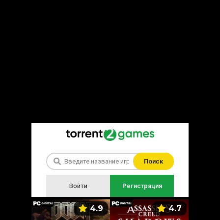
Поиск
Войти
Регистрация
5.9
4.9
4.7