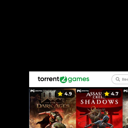
5.9
4.9
4.7