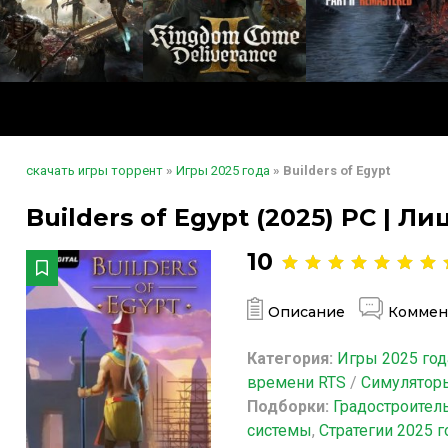
скачать игры торрент
»
Игры 2025 года
» Builders of Egypt
Builders of Egypt (2025) PC | Л
10
Описание
Коммен
Категория:
Игры 2025 год
времени RTS
/
Симулятор
Подборки:
Градостроител
системы
,
Стратегии 2025 г