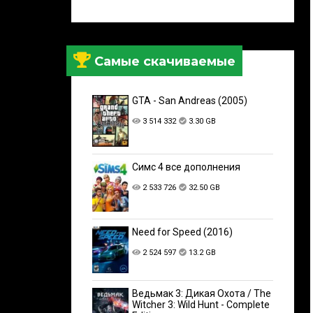
Самые скачиваемые
GTA - San Andreas (2005)
3 514 332
3.30 GB
Симс 4 все дополнения
2 533 726
32.50 GB
Need for Speed (2016)
2 524 597
13.2 GB
Ведьмак 3: Дикая Охота / The
Witcher 3: Wild Hunt - Complete