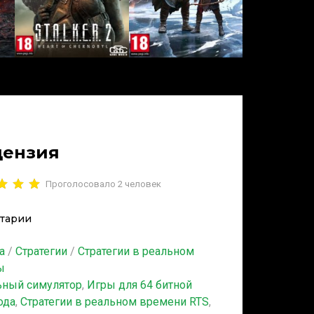
ицензия
Проголосовало
2
человек
тарии
а
/
Стратегии
/
Стратегии в реальном
ы
ьный симулятор
,
Игры для 64 битной
ода
,
Стратегии в реальном времени RTS
,