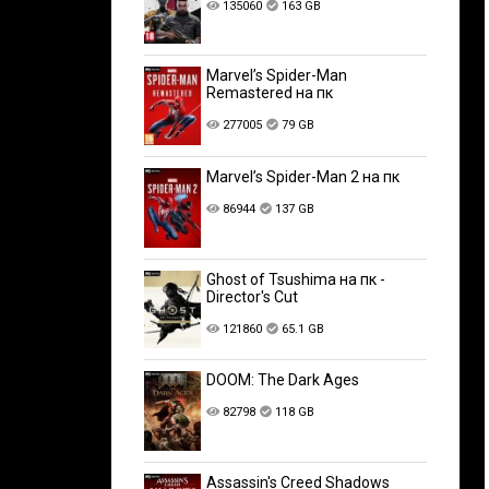
135060
163 GB
Marvel’s Spider-Man
Remastered на пк
277005
79 GB
Marvel’s Spider-Man 2 на пк
86944
137 GB
Ghost of Tsushima на пк -
Director's Cut
121860
65.1 GB
DOOM: The Dark Ages
82798
118 GB
Assassin's Creed Shadows