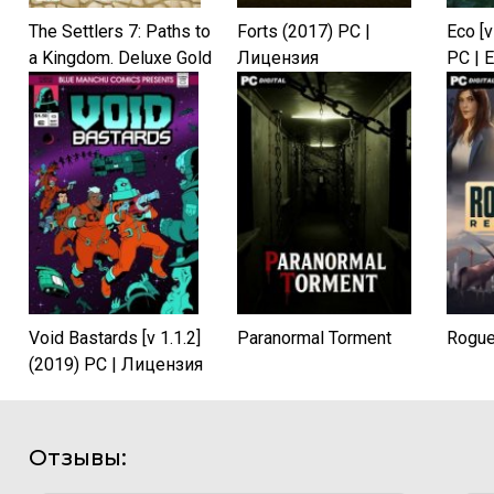
The Settlers 7: Paths to
Forts (2017) PC |
Eco [v
a Kingdom. Deluxe Gold
Лицензия
PC | 
Edition (2011)
Void Bastards [v 1.1.2]
Paranormal Torment
Rogue
(2019) PC | Лицензия
Отзывы: