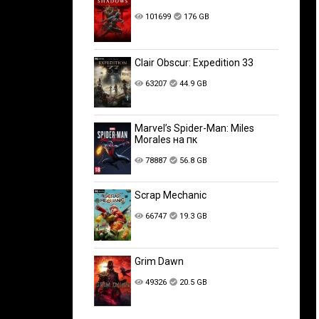
101699
176 GB
Clair Obscur: Expedition 33
63207
44.9 GB
Marvel’s Spider-Man: Miles
Morales на пк
78887
56.8 GB
Scrap Mechanic
66747
19.3 GB
Grim Dawn
49326
20.5 GB