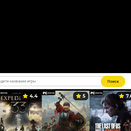
Поиск
4.4
5
7.