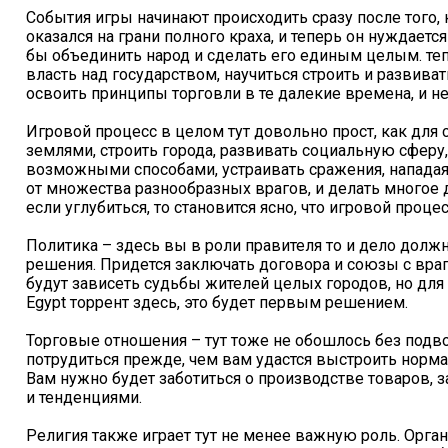
События игры начинают происходить сразу после того, к
оказался на грани полного краха, и теперь он нуждается
бы объединить народ и сделать его единым целым. теп
власть над государством, научиться строить и развиват
освоить принципы торговли в те далекие времена, и не
Игровой процесс в целом тут довольно прост, как для 
землями, строить города, развивать социальную сферу
возможными способами, устраивать сражения, напада
от множества разнообразных врагов, и делать многое др
если углубиться, то становится ясно, что игровой проце
Политика – здесь вы в роли правителя то и дело дол
решения. Придется заключать договора и союзы с враг
будут зависеть судьбы жителей целых городов, но для 
Egypt торрент здесь, это будет первым решением.
Торговые отношения – тут тоже не обошлось без подв
потрудиться прежде, чем вам удастся выстроить норма
Вам нужно будет заботиться о производстве товаров, з
и тенденциями.
Религия также играет тут не менее важную роль. Орга