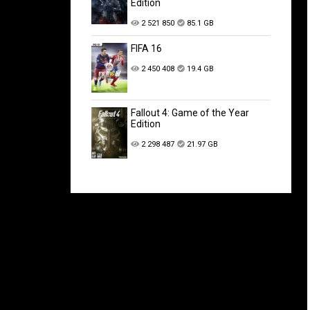
Edition
2 521 850
85.1 GB
FIFA 16
2 450 408
19.4 GB
Fallout 4: Game of the Year
Edition
2 298 487
21.97 GB