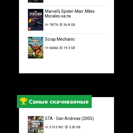
Marvel’s Spider-Man: Miles
Morales на пк
78776
56.8 GB
Scrap Mechanic
66666
19.3 GB
Самые скачиваемые
GTA - San Andreas (2005)
3 513 961
3.30 GB