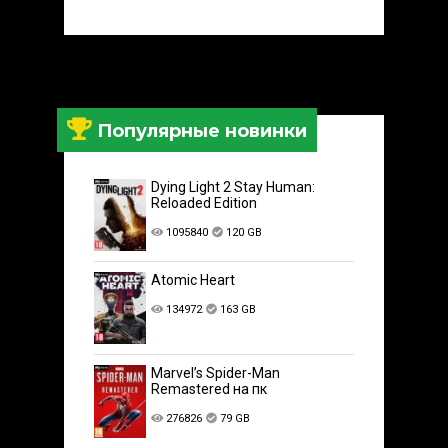
Популярные новинки
Dying Light 2 Stay Human:
Reloaded Edition
1095840
120 GB
Atomic Heart
134972
163 GB
Marvel’s Spider-Man
Remastered на пк
276826
79 GB