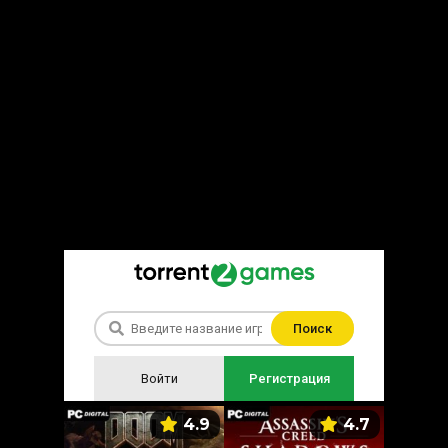
Поиск
Войти
Регистрация
5.9
4.9
4.7