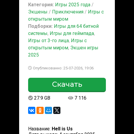
Категория:
Игры 2025 года
/
Экшены
/
Приключения
/
Игры с
открытым миром
Подборки:
Игры для 64 битной
системы
,
Игры для геймпада
,
Игры от 3-го лица
,
Игры с
открытым миром
,
Экшен игры
2025
Опубликованно: 25-07-2026, 19:06
Скачать
27.9 GB
7 116
Название:
Hell is Us