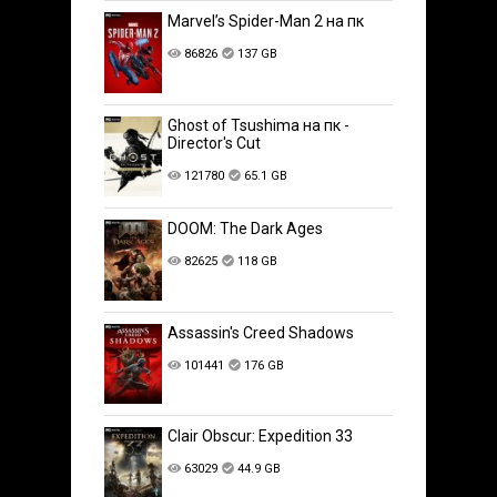
Marvel’s Spider-Man 2 на пк
86826
137 GB
Ghost of Tsushima на пк -
Director's Cut
121780
65.1 GB
DOOM: The Dark Ages
82625
118 GB
Assassin's Creed Shadows
101441
176 GB
Clair Obscur: Expedition 33
63029
44.9 GB