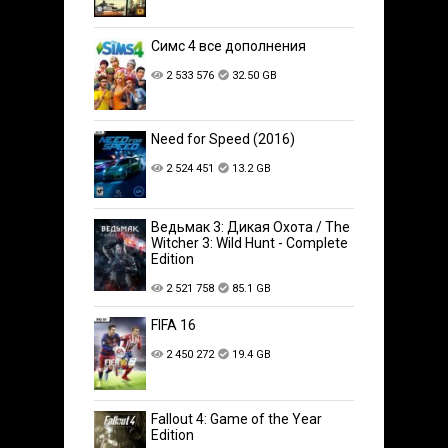
Симс 4 все дополнения
2 533 576
32.50 GB
Need for Speed (2016)
2 524 451
13.2 GB
Ведьмак 3: Дикая Охота / The
Witcher 3: Wild Hunt - Complete
Edition
2 521 758
85.1 GB
FIFA 16
2 450 272
19.4 GB
Fallout 4: Game of the Year
Edition