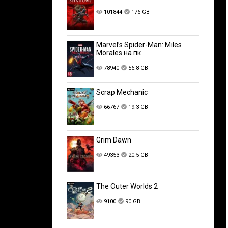
101844
176 GB
Marvel’s Spider-Man: Miles
Morales на пк
78940
56.8 GB
Scrap Mechanic
66767
19.3 GB
Grim Dawn
49353
20.5 GB
The Outer Worlds 2
9100
90 GB