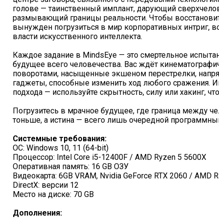
голове — таинственный имплант, дарующий сверхчелов
размывающий границы реальности. Чтобы восстанови
вынужден погрузиться в мир корпоративных интриг, в
власти искусственного интеллекта.
Каждое задание в MindsEye — это смертельное испытани
будущее всего человечества. Вас ждёт кинематографи
поворотами, насыщенные экшеном перестрелки, напря
гаджеты, способные изменить ход любого сражения. Иг
подхода — используйте скрытность, силу или хакинг, чт
Погрузитесь в мрачное будущее, где граница между ч
тоньше, а истина — всего лишь очередной программный
Системные требования:
ОС: Windows 10, 11 (64-bit)
Процессор: Intel Core i5-12400F / AMD Ryzen 5 5600X
Оперативная память: 16 GB ОЗУ
Видеокарта: 6GB VRAM, Nvidia GeForce RTX 2060 / AMD 
DirectX: версии 12
Место на диске: 70 GB
Дополнения: