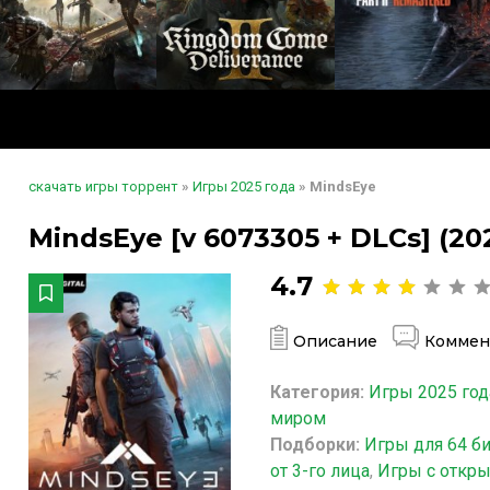
скачать игры торрент
»
Игры 2025 года
» MindsEye
MindsEye [v 6073305 + DLCs] (20
4.7
Описание
Коммен
Категория:
Игры 2025 год
миром
Подборки:
Игры для 64 б
от 3-го лица
,
Игры с откр