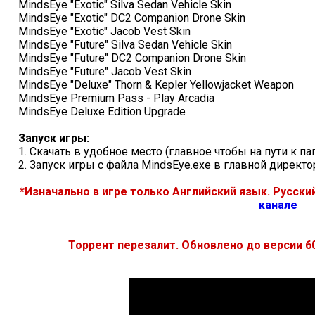
MindsEye "Exotic" Silva Sedan Vehicle Skin
MindsEye "Exotic" DC2 Companion Drone Skin
MindsEye "Exotic" Jacob Vest Skin
MindsEye "Future" Silva Sedan Vehicle Skin
MindsEye "Future" DC2 Companion Drone Skin
MindsEye "Future" Jacob Vest Skin
MindsEye "Deluxe" Thorn & Kepler Yellowjacket Weapon
MindsEye Premium Pass - Play Arcadia
MindsEye Deluxe Edition Upgrade
Запуск игры:
1. Скачать в удобное место (главное чтобы на пути к п
2. Запуск игры с файла MindsEye.exe в главной директ
*Изначально в игре только Английский язык. Русск
канале
Торрент перезалит. Обновлено до версии 60