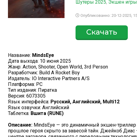
Шутеры 2025
,
Экшен игры
Опубликованно: 20-12-2025, 15
Скачать
Название:
MindsEye
Дата выхода: 10 июня 2025
Жанр: Action, Shooter, Open World, 3rd Person
Разработчик: Build A Rocket Boy
Издатель: IO Interactive Partners A/S
Платформа: PC
Тип издания: Пиратка
Версия: 6073305
Язык интерфейса:
Русский, Английский, Multi12
Язык озвучки: Английский
Таблетка:
Вшита (RUNE)
Описание:
MindsEye — это динамичный экшен-триллер 
прошлое героя скрыто за завесой тайн. Джейкоб Диас
центре заговора, связанного с передовыми технологи