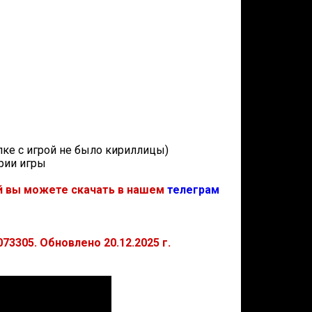
апке с игрой не было кириллицы)
ории игры
ий вы можете скачать в нашем
телеграм
73305. Обновлено 20.12.2025 г.