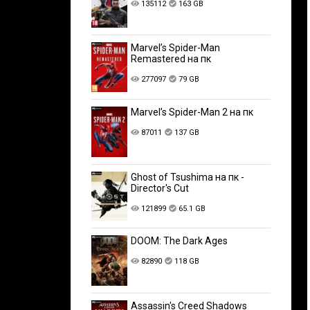
135112
163 GB
Marvel’s Spider-Man
Remastered на пк
277097
79 GB
Marvel’s Spider-Man 2 на пк
87011
137 GB
Ghost of Tsushima на пк -
Director's Cut
121899
65.1 GB
DOOM: The Dark Ages
82890
118 GB
Assassin's Creed Shadows