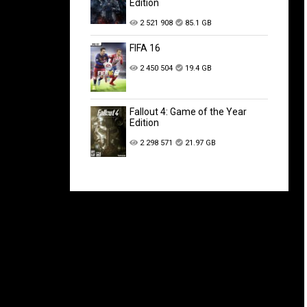
Edition
2 521 908
85.1 GB
FIFA 16
2 450 504
19.4 GB
Fallout 4: Game of the Year
Edition
2 298 571
21.97 GB