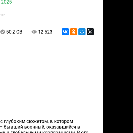
 2025
:35
50.2 GB
12 523
с глубоким сюжетом, в котором
 — бывший военный, оказавшийся в
ями и глобальными корпорациями. В его