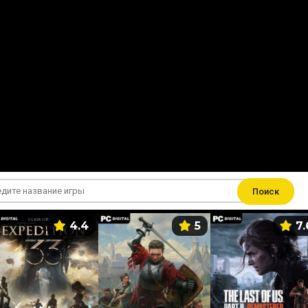
Поиск
4.4
5
7.