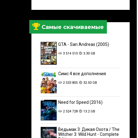
Самые скачиваемые
GTA - San Andreas (2005)
3 514 510
3.30 GB
Симс 4 все дополнения
2 533 805
32.50 GB
Need for Speed (2016)
2 524 728
13.2 GB
Ведьмак 3: Дикая Охота / The
Witcher 3: Wild Hunt - Complete