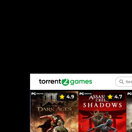
5.9
4.9
4.7