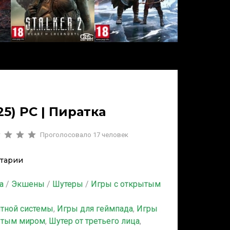
25) PC | Пиратка
Проголосовало
17
человек
тарии
а
/
Экшены
/
Шутеры
/
Игры с открытым
итной системы
,
Игры для геймпада
,
Игры
ытым миром
,
Шутер от третьего лица
,