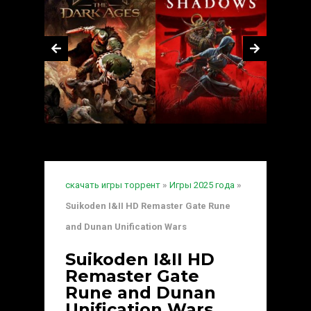
скачать игры торрент
»
Игры 2025 года
»
Suikoden I&II HD Remaster Gate Rune
and Dunan Unification Wars
Suikoden I&II HD
Remaster Gate
Rune and Dunan
Unification Wars