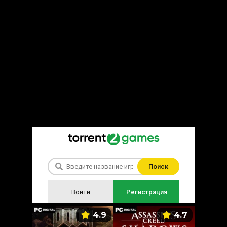
Поиск
Войти
Регистрация
5.9
4.9
4.7