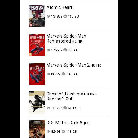
Atomic Heart
134889
163 GB
Marvel’s Spider-Man
Remastered на пк
276687
79 GB
Marvel’s Spider-Man 2 на пк
86727
137 GB
Ghost of Tsushima на пк -
Director's Cut
121724
65.1 GB
DOOM: The Dark Ages
82498
118 GB