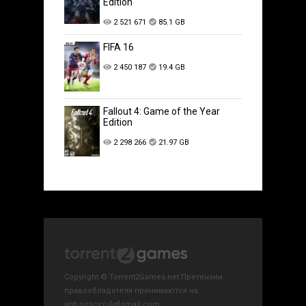
Edition
2 521 671
85.1 GB
FIFA 16
2 450 187
19.4 GB
Fallout 4: Game of the Year
Edition
2 298 266
21.97 GB
Copyright © Torrent2Games.net Претензии
правообладателя принимаются на
anti.piracy.ru[at]gmail.com