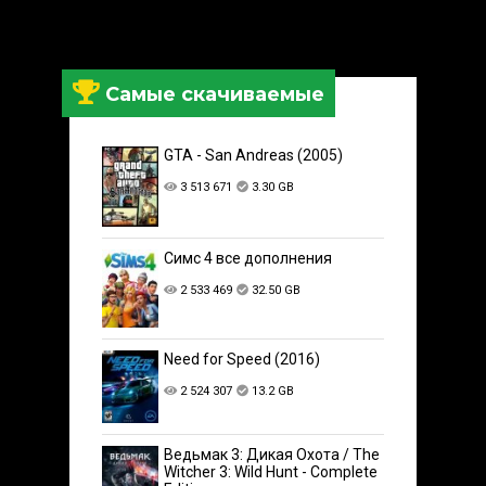
Самые скачиваемые
GTA - San Andreas (2005)
3 513 671
3.30 GB
Симс 4 все дополнения
2 533 469
32.50 GB
Need for Speed (2016)
2 524 307
13.2 GB
Ведьмак 3: Дикая Охота / The
Witcher 3: Wild Hunt - Complete