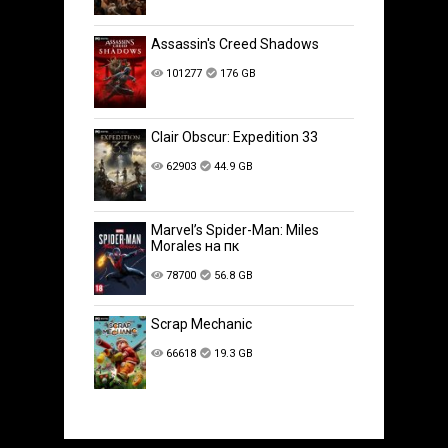
Assassin's Creed Shadows
101277
176 GB
Clair Obscur: Expedition 33
62903
44.9 GB
Marvel’s Spider-Man: Miles
Morales на пк
78700
56.8 GB
Scrap Mechanic
66618
19.3 GB