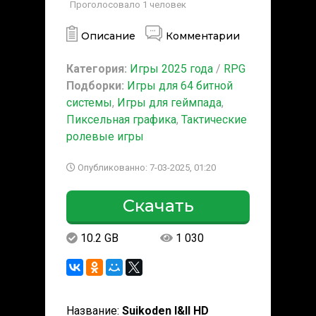
Проголосовало
1
человек
Описание
Комментарии
Категория:
Игры 2025 года
/
RPG
Подборки:
Игры для 64 битной
системы
,
Игры для геймпада
,
Пиксельная графика
,
Тактические
ролевые игры
Опубликованно: 7-03-2025, 01:20
Скачать
10.2 GB
1 030
Название:
Suikoden I&II HD