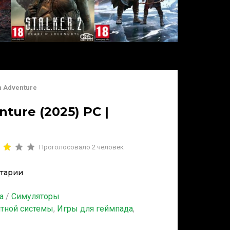
n Adventure
ture (2025) PC |
Проголосовало
2
человек
тарии
а
/
Симуляторы
итной системы
,
Игры для геймпада
,