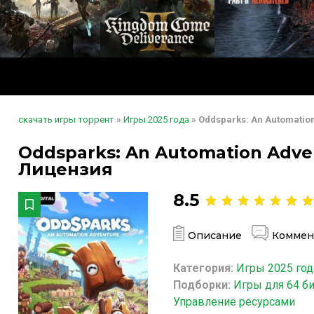
скачать игры торрент
»
Игры 2025 года
» Oddsparks: An Automatio
Oddsparks: An Automation Adven
Лицензия
8.5
Описание
Коммен
Категория:
Игры 2025 год
Подборки:
Игры для 64 б
Управление ресурсами