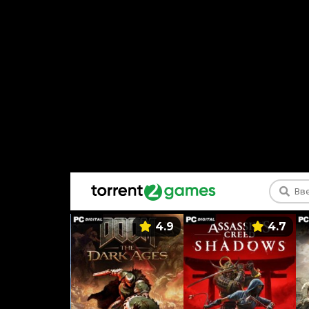
5.9
4.9
4.7