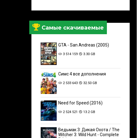
Самые скачиваемые
GTA - San Andreas (2005)
3 514 159
3.30 GB
Симс 4 все дополнения
2 533 643
32.50 GB
Need for Speed (2016)
2 524 521
13.2 GB
Ведьмак 3: Дикая Охота / The
Witcher 3: Wild Hunt - Complete