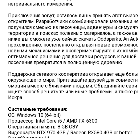
нетривиального измерения.
Приключения зовут, осталось лишь принять этот выз
открытиям. Разработчики скомбинировали механики не
получился смесью из песочницы, адвенчуры и симуля
территории в поисках полезных материалов, а также а
ниже вы сможете уже сейчас скачать Oddsparks: An Auto
прохождению, постепенно открывая новые возможност
новыми механизмами и экспериментируйте с их комби
оптимальное решение для доставки ресурсов к вашей 
поселения превратится в полноценную деревню.
Поддержка сетевого кооператива открывает еще боль
окружающего мира. Приглашайте друзей для совместн
эмоции вместе с близкими людьми. Объединяйте свои у
ищите способ решить те или иные проблемы, а также р
Искра.
Системные требования:
ОС: Windows 10 (64-bit)
Процессор: Intel Core i5 / AMD FX-6300
Оперативная память: 8 GB ОЗУ
Видеокарта: GTX 970 4GB / Radeon RX580 4GB or better