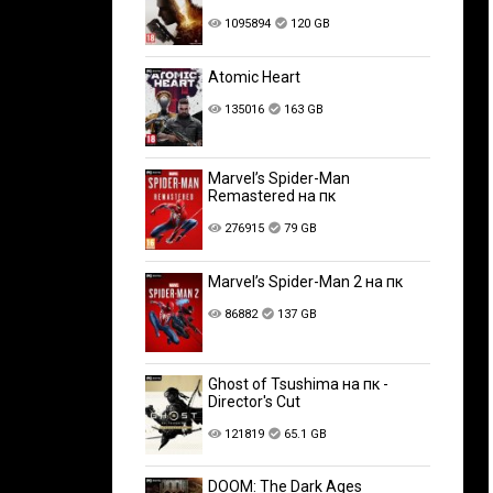
1095894
120 GB
Atomic Heart
135016
163 GB
Marvel’s Spider-Man
Remastered на пк
276915
79 GB
Marvel’s Spider-Man 2 на пк
86882
137 GB
Ghost of Tsushima на пк -
Director's Cut
121819
65.1 GB
DOOM: The Dark Ages