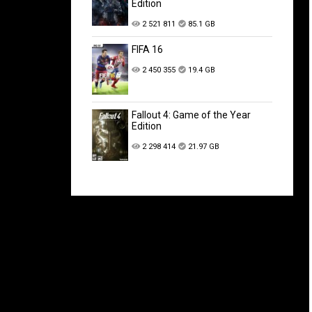
Edition
2 521 811
85.1 GB
FIFA 16
2 450 355
19.4 GB
Fallout 4: Game of the Year
Edition
2 298 414
21.97 GB