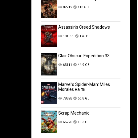
82712
118 GB
Assassin's Creed Shadows
101551
176 GB
Clair Obscur: Expedition 33
63111
44.9 GB
Marvel’s Spider-Man: Miles
Morales на пк
78828
56.8 GB
Scrap Mechanic
66720
19.3 GB