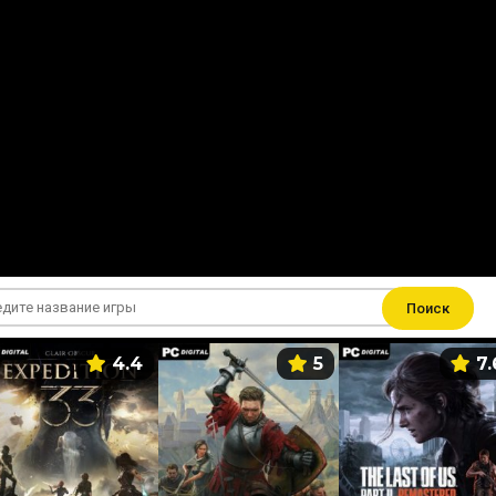
Поиск
4.4
5
7.