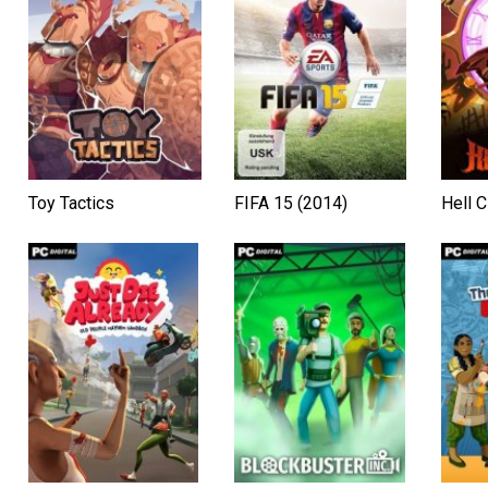
Toy Tactics
FIFA 15 (2014)
Hell C