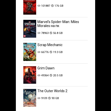
101887
176 GB
Marvel’s Spider-Man: Miles
Morales на пк
78963
56.8 GB
Scrap Mechanic
66776
19.3 GB
Grim Dawn
49364
20.5 GB
The Outer Worlds 2
9109
90 GB