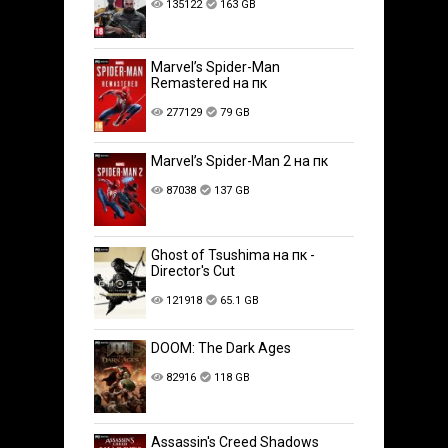
135122
163 GB
Marvel’s Spider-Man
Remastered на пк
277129
79 GB
Marvel’s Spider-Man 2 на пк
87038
137 GB
Ghost of Tsushima на пк -
Director's Cut
121918
65.1 GB
DOOM: The Dark Ages
82916
118 GB
Assassin's Creed Shadows