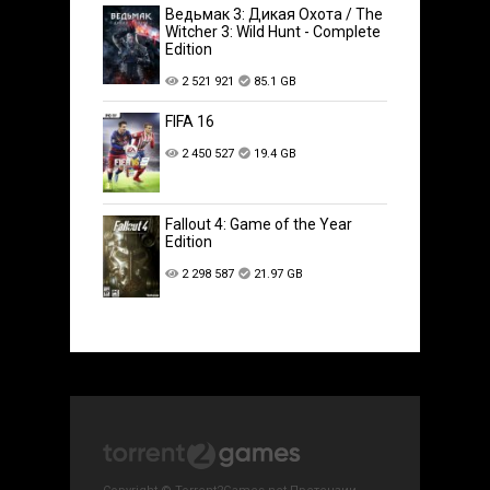
Ведьмак 3: Дикая Охота / The
Witcher 3: Wild Hunt - Complete
Edition
2 521 921
85.1 GB
FIFA 16
2 450 527
19.4 GB
Fallout 4: Game of the Year
Edition
2 298 587
21.97 GB