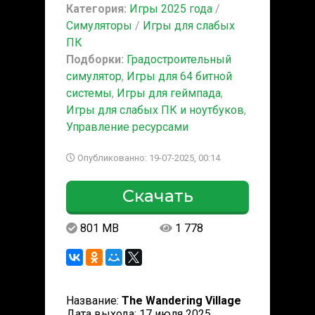
Категория:
Игры 2025 года
/
Симуляторы
/
Игры для слабых
ПК
Подборки:
Градостроительный
симулятор
,
Игры для 64 битной
системы
,
Игры для геймпада
,
Игры для слабых ПК и ноутбуков
,
Управление ресурсами
Опубликованно: 19-07-2025, 00:14
Скачать
801 MB
1 778
Название:
The Wandering Village
Дата выхода: 17 июля 2025