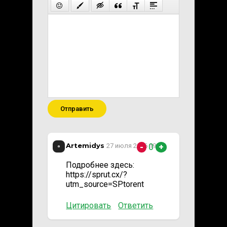
Отправить
Artemidys
0
27 июля 2026 19:54
-
+
Подробнее здесь:
https://sprut.cx/?
utm_source=SPtorent
Цитировать
Ответить