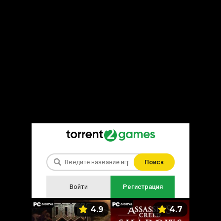
Поиск
Войти
Регистрация
5.9
4.9
4.7