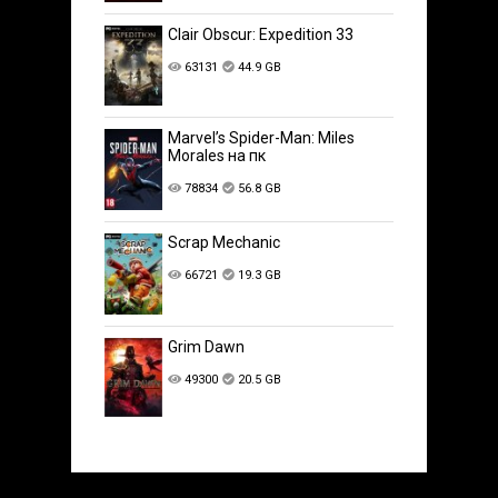
Clair Obscur: Expedition 33
63131
44.9 GB
Marvel’s Spider-Man: Miles
Morales на пк
78834
56.8 GB
Scrap Mechanic
66721
19.3 GB
Grim Dawn
49300
20.5 GB