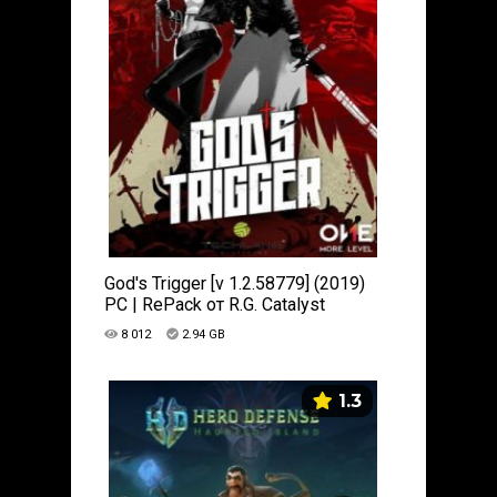
God's Trigger [v 1.2.58779] (2019)
PC | RePack от R.G. Catalyst
8 012
2.94 GB
1.3