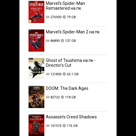
Marvel’s Spider-Man
Remastered на пк
276930
79 GB
Marvel’s Spider-Man 2 на пк
86890
137 GB
Ghost of Tsushima на пк -
Director's Cut
121830
65.1 GB
DOOM: The Dark Ages
82722
118 GB
Assassin's Creed Shadows
101574
176 GB