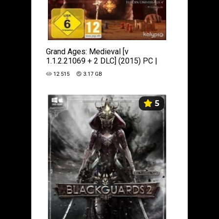
Grand Ages: Mediеval [v
1.1.2.21069 + 2 DLC] (2015) PC |
RePack от R.G. Catalyst
12 515
3.17 GB
5