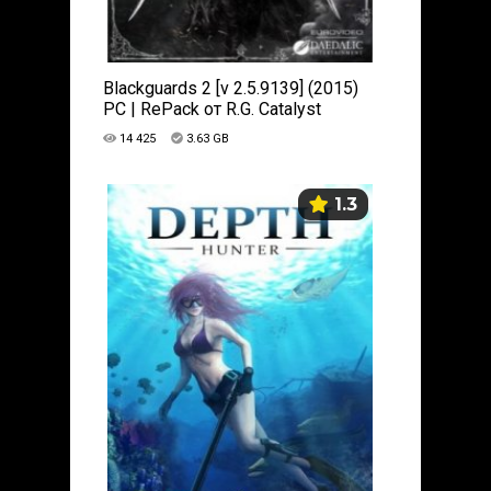
Blackguards 2 [v 2.5.9139] (2015)
PC | RePack от R.G. Catalyst
14 425
3.63 GB
1.3