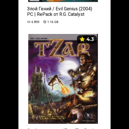
Злой Гений / Evil Genius (2004)
PC | RePack от R.G. Catalyst
6 893
1.16 GB
4.3