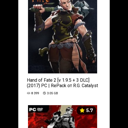
Hand of Fate 2 [v 1.9.5 + 3 DLC]
(2017) PC | RePack от R.G. Catalyst
8 399
3.05 GB
5.7