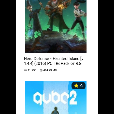
Hero Defense - Haunted Island [v
1.4.4] (2016) PC | RePack от R.G.
Catalyst
11 796
414.73 MB
4