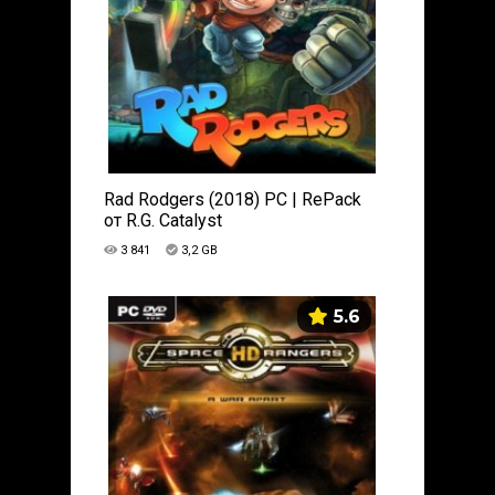
Rad Rodgers (2018) PC | RePack
от R.G. Catalyst
3 841
3,2 GB
5.6