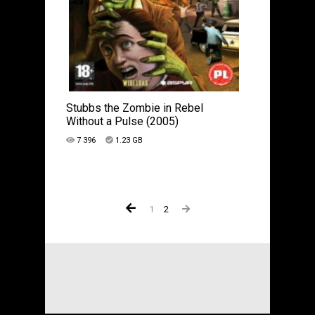
Stubbs the Zombie in Rebel
Without a Pulse (2005)
7 396
1.23 GB
1
2