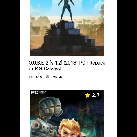
Q.U.B.E. 2 [v 1.2] (2018) PC | Repack
от R.G. Catalyst
4 048
1.93 GB
2.7