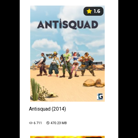
1.6
Antisquad (2014)
6 711
470.23 MB