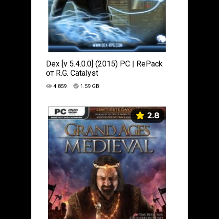
Dex [v 5.4.0.0] (2015) PC | RePack
от R.G. Catalyst
4 859
1.59 GB
2.8