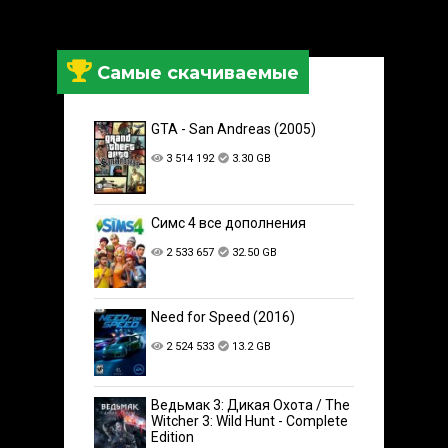
Самые скачиваемые
GTA - San Andreas (2005)
3 514 192
3.30 GB
Симс 4 все дополнения
2 533 657
32.50 GB
Need for Speed (2016)
2 524 533
13.2 GB
Ведьмак 3: Дикая Охота / The
Witcher 3: Wild Hunt - Complete
Edition