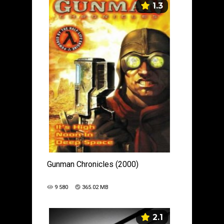
1.3
Gunman Chronicles (2000)
9 580
365.02 MB
2.1