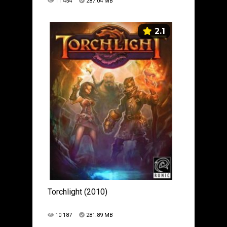
11 454
287.04 MB
2.1
Torchlight (2010)
10 187
281.89 MB