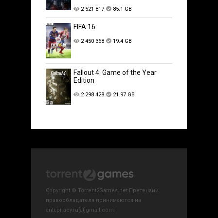
2 521 817
85.1 GB
FIFA 16
2 450 368
19.4 GB
Fallout 4: Game of the Year
Edition
2 298 428
21.97 GB
Copyright © Torrent2Games.net Претензии
правообладателя принимаются на
anti.piracy.ru[at]gmail.com