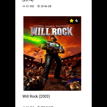
51 592
23.46 GB
4
Will Rock (2003)