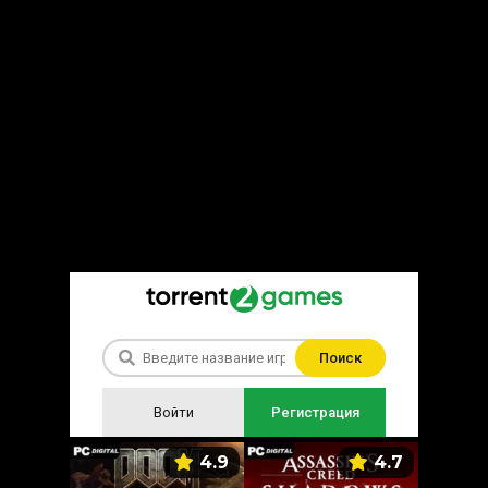
Поиск
Войти
Регистрация
5.9
4.9
4.7