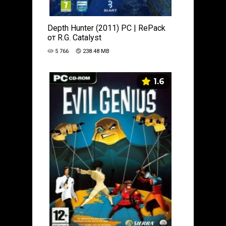
Depth Hunter (2011) PC | RePack
от R.G. Catalyst
5 766
238.48 MB
1.6