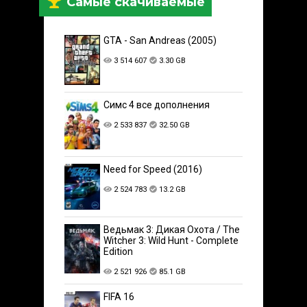
Самые скачиваемые
GTA - San Andreas (2005)
3 514 607
3.30 GB
Симс 4 все дополнения
2 533 837
32.50 GB
Need for Speed (2016)
2 524 783
13.2 GB
Ведьмак 3: Дикая Охота / The
Witcher 3: Wild Hunt - Complete
Edition
2 521 926
85.1 GB
FIFA 16