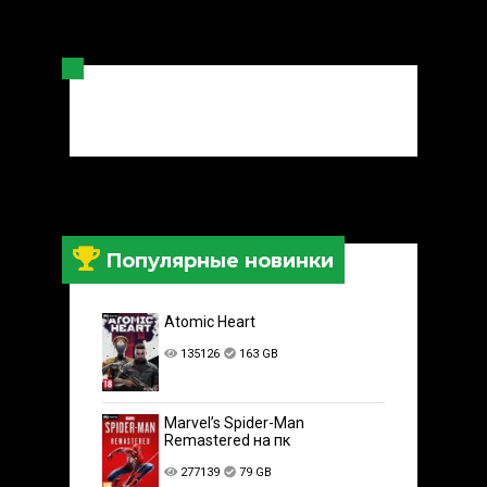
Популярные новинки
Atomic Heart
135126
163 GB
Marvel’s Spider-Man
Remastered на пк
277139
79 GB