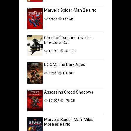
Marvel’s Spider-Man 2 на пк
87045
137 GB
Ghost of Tsushima на пк -
Director's Cut
121921
65.1 GB
DOOM: The Dark Ages
82923
118 GB
Assassin's Creed Shadows
101907
176 GB
Marvel’s Spider-Man: Miles
Morales на пк