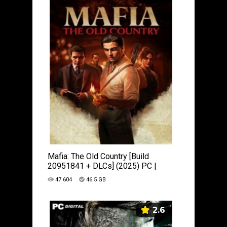
Mafia: The Old Country [Build
20951841 + DLCs] (2025) PC |
Пиратка
47 604
46.5 GB
2.6