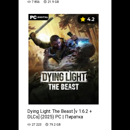
7 856
21.9 GB
4.2
Dying Light: The Beast [v 1.6.2 +
DLCs] (2025) PC | Пиратка
27 223
79.2 GB