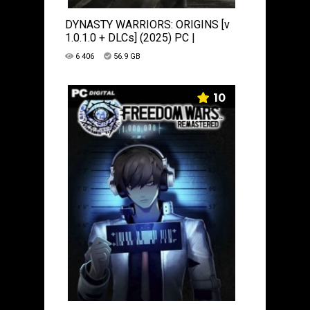
DYNASTY WARRIORS: ORIGINS [v
1.0.1.0 + DLCs] (2025) PC |
Пиратка
6 406
56.9 GB
10