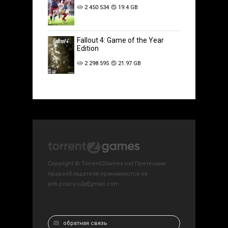
2 450 534
19.4 GB
Fallout 4: Game of the Year
Edition
2 298 595
21.97 GB
Copyright © Torrent2Games.net Претензии
правообладателя принимаются на
anti.piracy.ru[at]gmail.com
обратная связь