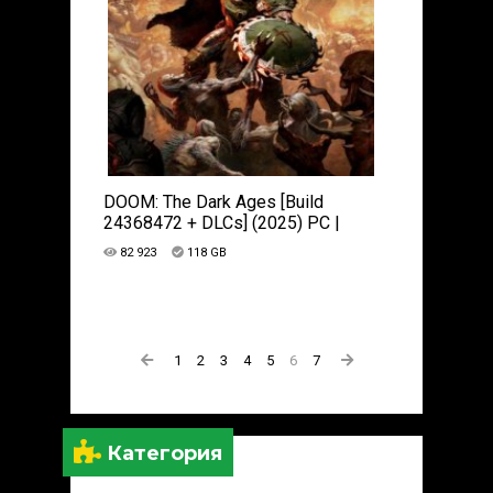
DOOM: The Dark Ages [Build
24368472 + DLCs] (2025) PC |
Пиратка
82 923
118 GB
1
2
3
4
5
6
7
Категория