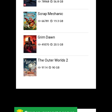
78968
56.8 GB
Scrap Mechanic
66781
19.3 GB
Grim Dawn
49370
20.5 GB
The Outer Worlds 2
9114
90 GB