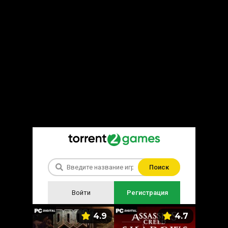
Поиск
Войти
Регистрация
5.9
4.9
4.7