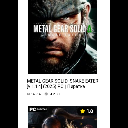
METAL GEAR SOLID: SNAKE EATER
[v 1.1.4] (2025) PC | Пиратка
14 914
94.2 GB
1.8