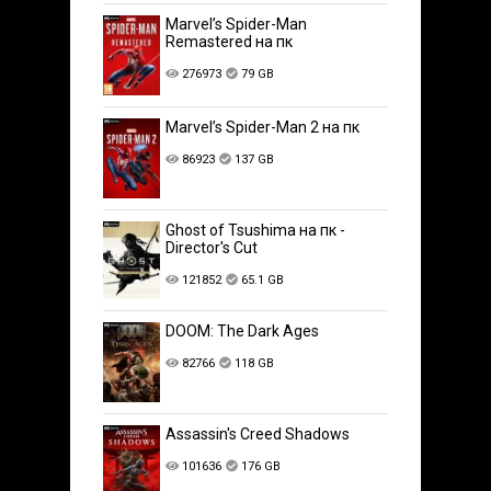
Marvel’s Spider-Man
Remastered на пк
276973
79 GB
Marvel’s Spider-Man 2 на пк
86923
137 GB
Ghost of Tsushima на пк -
Director's Cut
121852
65.1 GB
DOOM: The Dark Ages
82766
118 GB
Assassin's Creed Shadows
101636
176 GB