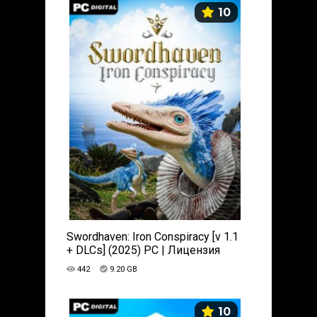
10
Swordhaven: Iron Conspiracy [v 1.1
+ DLCs] (2025) PC | Лицензия
442
9.20 GB
10