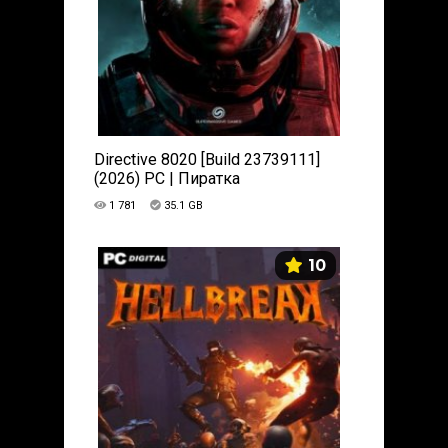
Directive 8020 [Build 23739111]
(2026) PC | Пиратка
1 781
35.1 GB
10