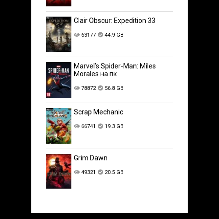
Clair Obscur: Expedition 33
63177
44.9 GB
Marvel’s Spider-Man: Miles
Morales на пк
78872
56.8 GB
Scrap Mechanic
66741
19.3 GB
Grim Dawn
49321
20.5 GB