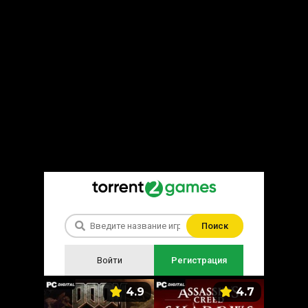
Поиск
Войти
Регистрация
5.9
4.9
4.7