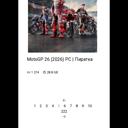
MotoGP 26 (2026) PC | Пиратка
1 274
28.8 GB
1
2
3
4
5
6
7
8
9
10
222