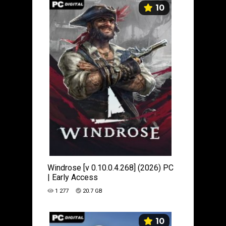
10
Windrose [v 0.10.0.4.268] (2026) PC
| Early Access
1 277
20.7 GB
10