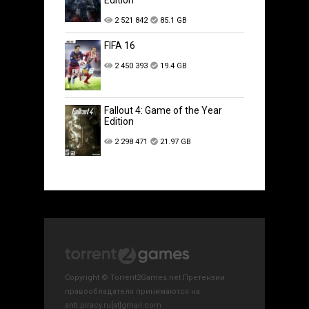
2 521 842
85.1 GB
FIFA 16
2 450 393
19.4 GB
Fallout 4: Game of the Year
Edition
2 298 471
21.97 GB
Copyright © Torrent2Games.net Претензии
правообладателя принимаются на
anti.piracy.ru[at]gmail.com