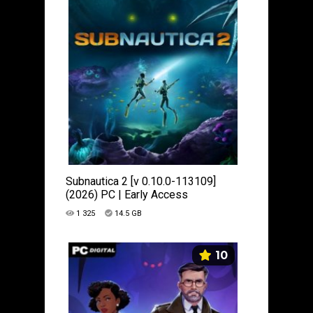
Subnautica 2 [v 0.10.0-113109]
(2026) PC | Early Access
1 325
14.5 GB
10