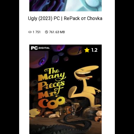
Ugly (2023) PC | RePack от Chovka
1 751
761.63 MB
1.2