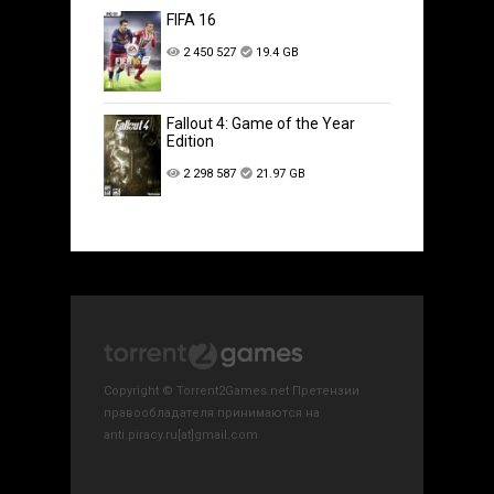
FIFA 16
2 450 527
19.4 GB
Fallout 4: Game of the Year
Edition
2 298 587
21.97 GB
Copyright © Torrent2Games.net Претензии
правообладателя принимаются на
anti.piracy.ru[at]gmail.com