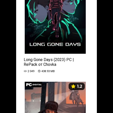
Long Gone Days (2023) PC |
RePack от Chovka
2 049
438.93 MB
1.2