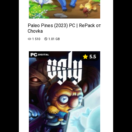
Paleo Pines (2023) PC | RePack от
Chovka
1 510
1.01 GB
5.5