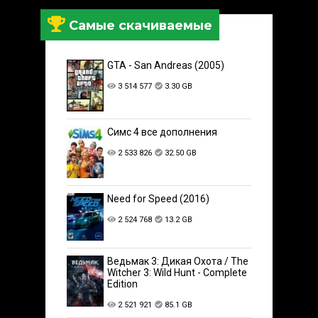
Самые скачиваемые
GTA - San Andreas (2005)
3 514 577
3.30 GB
Симс 4 все дополнения
2 533 826
32.50 GB
Need for Speed (2016)
2 524 768
13.2 GB
Ведьмак 3: Дикая Охота / The
Witcher 3: Wild Hunt - Complete
Edition
2 521 921
85.1 GB