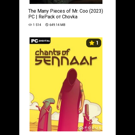
The Many Pieces of Mr. Coo (2023)
PC | RePack от Chovka
1 514
649.14 MB
1