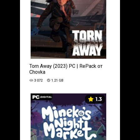
Torn Away (2023) PC | RePack от
Chovka
3 072
1.21 GB
1.3