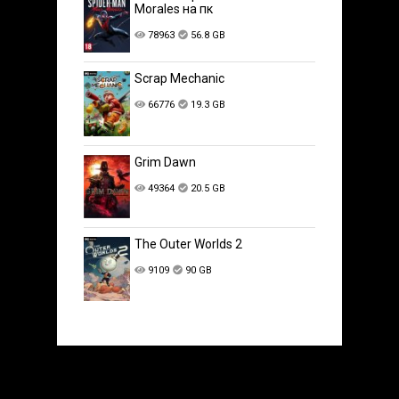
Morales на пк
78963
56.8 GB
Scrap Mechanic
66776
19.3 GB
Grim Dawn
49364
20.5 GB
The Outer Worlds 2
9109
90 GB