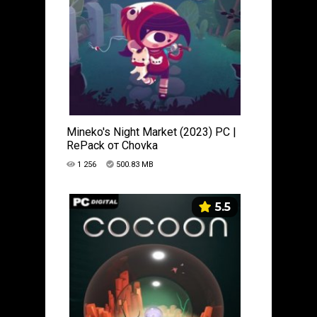
Mineko's Night Market (2023) PC |
RePack от Chovka
1 256
500.83 MB
5.5