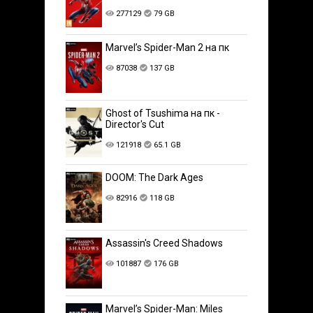
277129
79 GB
Marvel’s Spider-Man 2 на пк
87038
137 GB
Ghost of Tsushima на пк -
Director's Cut
121918
65.1 GB
DOOM: The Dark Ages
82916
118 GB
Assassin's Creed Shadows
101887
176 GB
Marvel’s Spider-Man: Miles