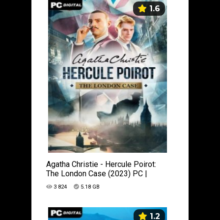
1.6
Agatha Christie - Hercule Poirot:
The London Case (2023) PC |
Лицензия
3 824
5.18 GB
1.2