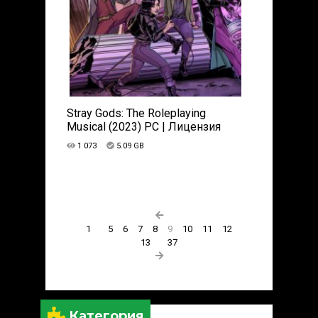
Stray Gods: The Roleplaying
Musical (2023) PC | Лицензия
1 073
5.09 GB
1
5
6
7
8
9
10
11
12
13
37
Категория