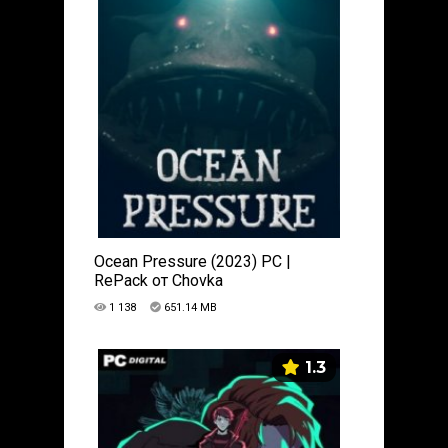
Ocean Pressure (2023) PC |
RePack от Chovka
1 138
651.14 MB
1.3