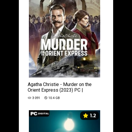
Agatha Christie - Murder on the
Orient Express (2023) PC |
Лицензия
3 091
10.4 GB
1.2