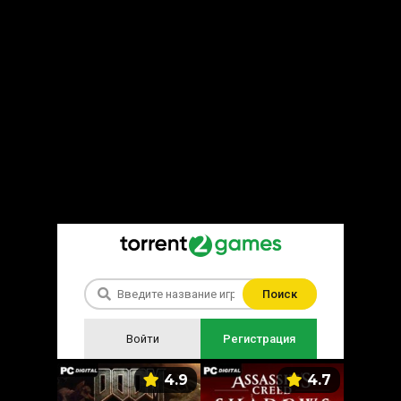
Поиск
Войти
Регистрация
5.9
4.9
4.7