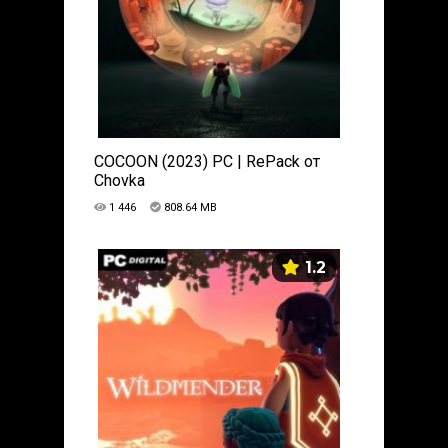
COCOON (2023) PC | RePack от
Chovka
1 446
808.64 MB
1.2