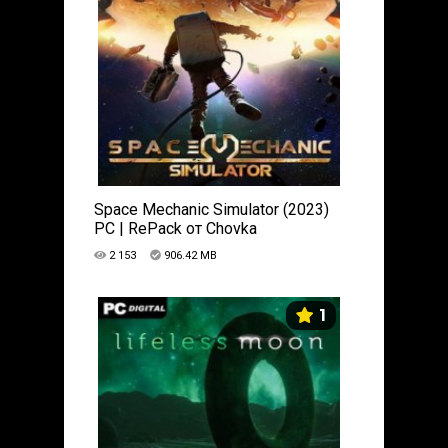
Space Mechanic Simulator (2023)
PC | RePack от Chovka
2 153
906.42 MB
1