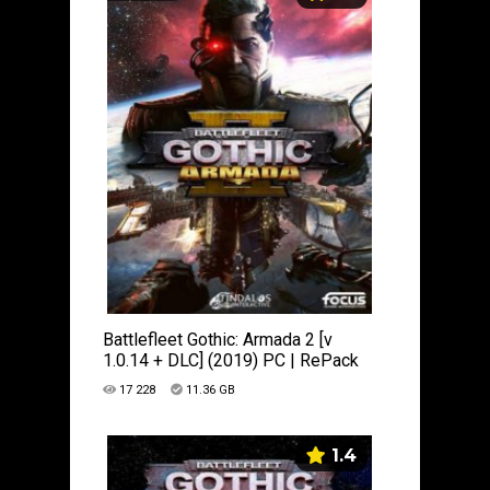
Battlefleet Gothic: Armada 2 [v
1.0.14 + DLC] (2019) PC | RePack
от xatab
17 228
11.36 GB
1.4