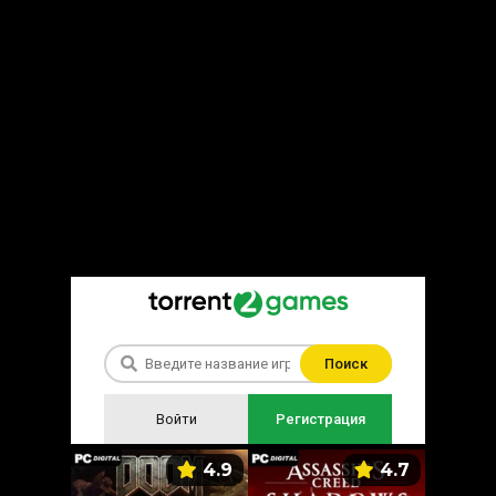
Поиск
Войти
Регистрация
5.9
4.9
4.7