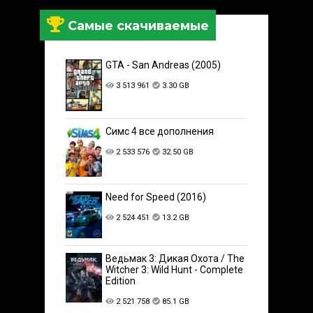
Самые скачиваемые
GTA - San Andreas (2005)
3 513 961
3.30 GB
Симс 4 все дополнения
2 533 576
32.50 GB
Need for Speed (2016)
2 524 451
13.2 GB
Ведьмак 3: Дикая Охота / The
Witcher 3: Wild Hunt - Complete
Edition
2 521 758
85.1 GB