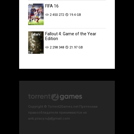
FIFA 16
2 450 272
19.4 GB
Fallout 4: Game of the Year
Edition
2 298 348
21.97 GB
Copyright © Torrent2Games.net Претензии
правообладателя принимаются на
anti.piracy.ru[at]gmail.com