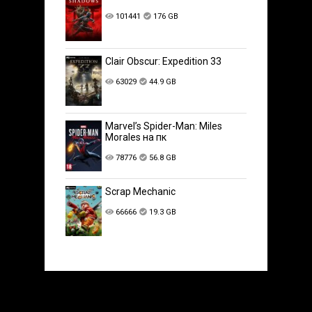
101441
176 GB
Clair Obscur: Expedition 33
63029
44.9 GB
Marvel’s Spider-Man: Miles
Morales на пк
78776
56.8 GB
Scrap Mechanic
66666
19.3 GB