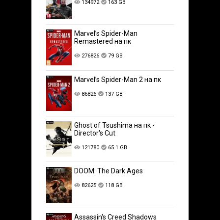
134972
163 GB
Marvel’s Spider-Man
Remastered на пк
276826
79 GB
Marvel’s Spider-Man 2 на пк
86826
137 GB
Ghost of Tsushima на пк -
Director's Cut
121780
65.1 GB
DOOM: The Dark Ages
82625
118 GB
Assassin's Creed Shadows