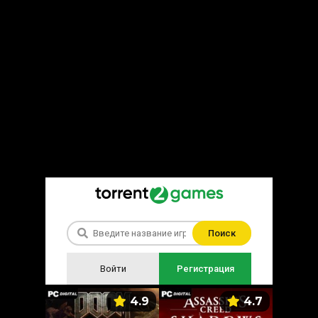
Поиск
Войти
Регистрация
5.9
4.9
4.7