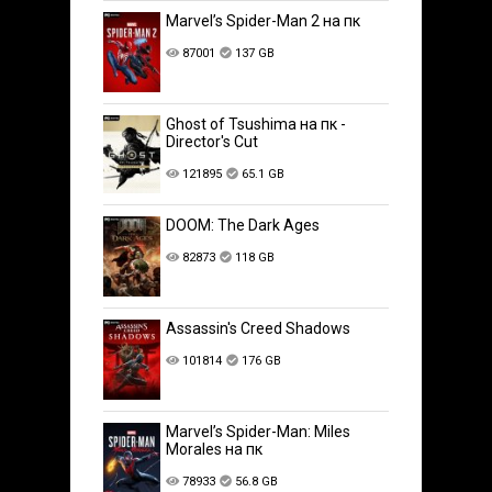
Marvel’s Spider-Man 2 на пк
87001
137 GB
Ghost of Tsushima на пк -
Director's Cut
121895
65.1 GB
DOOM: The Dark Ages
82873
118 GB
Assassin's Creed Shadows
101814
176 GB
Marvel’s Spider-Man: Miles
Morales на пк
78933
56.8 GB