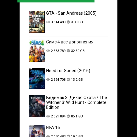
GTA - San Andreas (2005)
3 514 483
3.30 GB
Симс 4 все дополнения
2 533 789
32.50 GB
Need for Speed (2016)
2 524 708
13.2 GB
Ведьмак 3: Дикая Охота / The
Witcher 3: Wild Hunt - Complete
Edition
2 521 894
85.1 GB
FIFA 16
2 450 483
19.4 GB