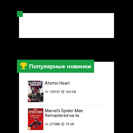
Популярные новинки
Atomic Heart
135107
163 GB
Marvel’s Spider-Man
Remastered на пк
277080
79 GB