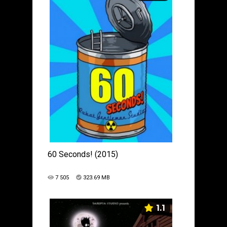
60 Seconds! (2015)
7 505
323.69 MB
1.1