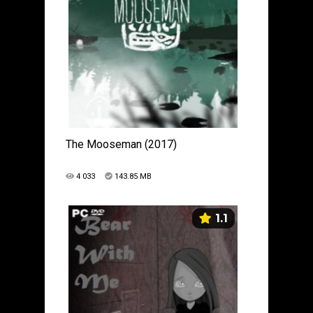
The Mooseman (2017)
4 033
143.85 MB
1.1