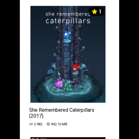
1
She Remembered Caterpillars
(2017)
2 982
942.10 MB