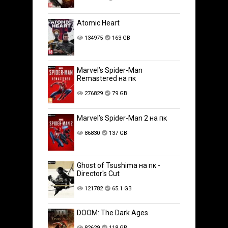
Atomic Heart
134975
163 GB
Marvel’s Spider-Man
Remastered на пк
276829
79 GB
Marvel’s Spider-Man 2 на пк
86830
137 GB
Ghost of Tsushima на пк -
Director's Cut
121782
65.1 GB
DOOM: The Dark Ages
82629
118 GB