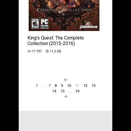
King's Quest: The Complete
Collection (2015-2016)
17 797
11,2 GB
1
...
7
8
9
10
11
12
13
14
15
...
19