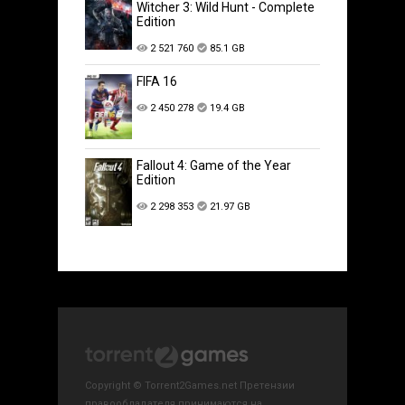
Witcher 3: Wild Hunt - Complete
Edition
2 521 760
85.1 GB
FIFA 16
2 450 278
19.4 GB
Fallout 4: Game of the Year
Edition
2 298 353
21.97 GB
Copyright © Torrent2Games.net Претензии
правообладателя принимаются на