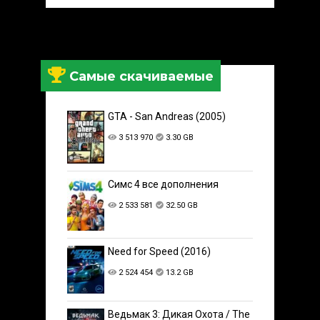
Самые скачиваемые
GTA - San Andreas (2005)
3 513 970
3.30 GB
Симс 4 все дополнения
2 533 581
32.50 GB
Need for Speed (2016)
2 524 454
13.2 GB
Ведьмак 3: Дикая Охота / The