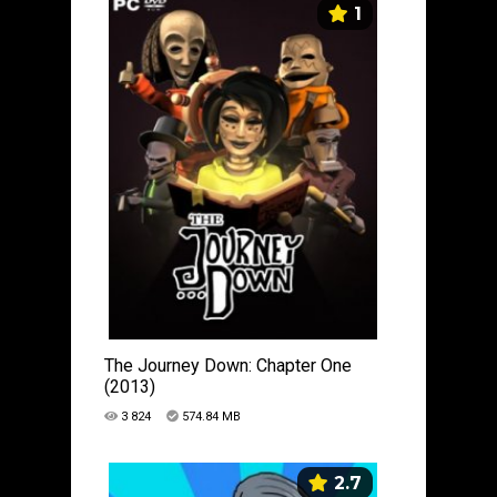
1
The Journey Down: Chapter One
(2013)
3 824
574.84 MB
2.7