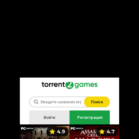
Поиск
Войти
Регистрация
5.9
4.9
4.7