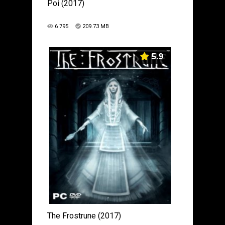
Poi (2017)
6 795
209.73 MB
5.9
The Frostrune (2017)