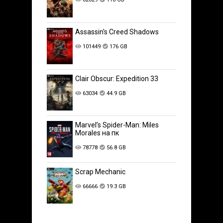
Assassin's Creed Shadows
101449
176 GB
Clair Obscur: Expedition 33
63034
44.9 GB
Marvel’s Spider-Man: Miles
Morales на пк
78778
56.8 GB
Scrap Mechanic
66666
19.3 GB