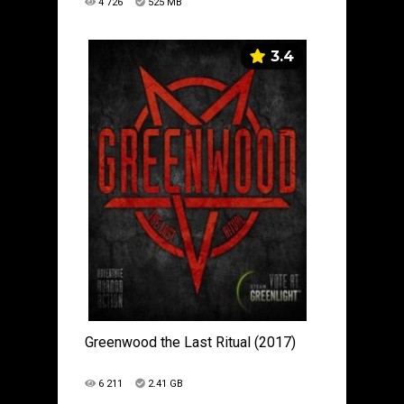
4 726
525 MB
3.4
Greenwood the Last Ritual (2017)
6 211
2.41 GB