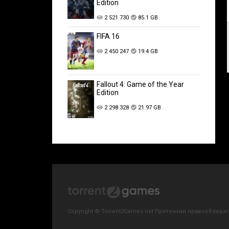
Edition
2 521 730
85.1 GB
FIFA 16
2 450 247
19.4 GB
Fallout 4: Game of the Year
Edition
2 298 328
21.97 GB
Copyright © Torrent2Games.net Претензии правообладате