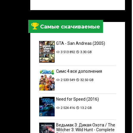
Самые скачиваемые
GTA - San Andreas (2005)
3 513 892
3.30 GB
Симс 4 все дополнения
2 533 549
32.50 GB
Need for Speed (2016)
2 524 416
13.2 GB
Ведьмак 3: Дикая Охота / The
Witcher 3: Wild Hunt - Complete