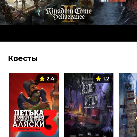
Квесты
2.4
1.2