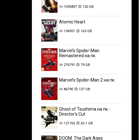
1095807
120 GB
Atomic Heart
134951
163 GB
Marvel’s Spider-Man
Remastered на пк
276791
79 GB
Marvel’s Spider-Man 2 на пк
86790
137 GB
Ghost of Tsushima на пк -
Director's Cut
121765
65.1 GB
DOOM: The Dark Ages