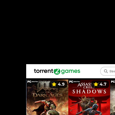
5.9
4.9
4.7