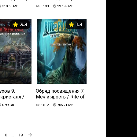
цензия
Пиратка
310.50 MB
8 133
997.99 MB
3.3
1.3
ухов 9:
Обряд посвящения 7:
кристалл /
Меч и ярость / Rite of
f Mystery 9:
Passage: The Sword
0.99 GB
5 612
705.71 MB
 Crystal
and the Fury (2017) PC |
C | Пиратка
Пиратка
10
...
19