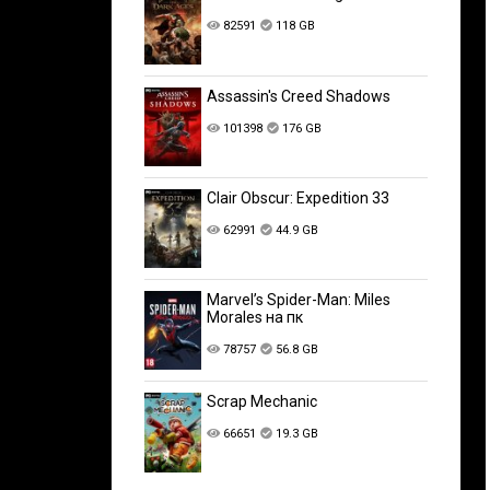
82591
118 GB
Assassin's Creed Shadows
101398
176 GB
Clair Obscur: Expedition 33
62991
44.9 GB
Marvel’s Spider-Man: Miles
Morales на пк
78757
56.8 GB
Scrap Mechanic
66651
19.3 GB