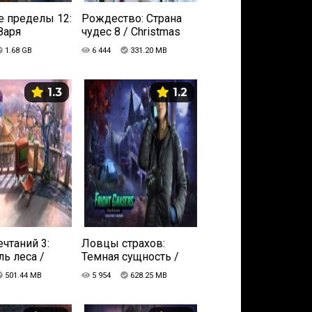
 пределы 12:
Рождество: Страна
Заря
чудес 8 / Christmas
ционное
Wonderland 8 (2017)
1.68 GB
6 444
331.20 MB
(2017) PC |
PC Пиратка
1.3
1.2
ечтаний 3:
Ловцы страхов:
ль леса /
Темная сущность /
h 3: Guardian
Fright Chasers: Dark
501.44 MB
5 954
628.25 MB
ores CE (2017)
Exposure CE (2017) PC
ратка
| Пиратка