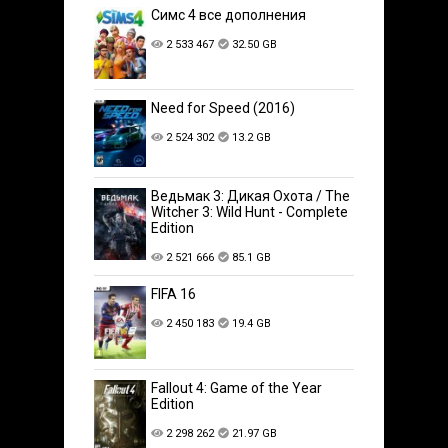
Симс 4 все дополнения
2 533 467
32.50 GB
Need for Speed (2016)
2 524 302
13.2 GB
Ведьмак 3: Дикая Охота / The
Witcher 3: Wild Hunt - Complete
Edition
2 521 666
85.1 GB
FIFA 16
2 450 183
19.4 GB
Fallout 4: Game of the Year
Edition
2 298 262
21.97 GB