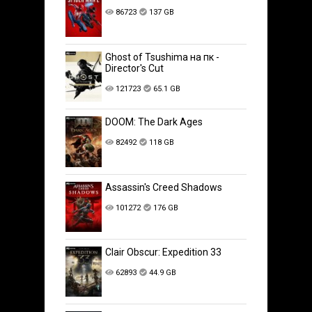
86723
137 GB
Ghost of Tsushima на пк -
Director's Cut
121723
65.1 GB
DOOM: The Dark Ages
82492
118 GB
Assassin's Creed Shadows
101272
176 GB
Clair Obscur: Expedition 33
62893
44.9 GB