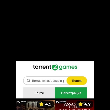
Поиск
Войти
Регистрация
5.9
4.9
4.7