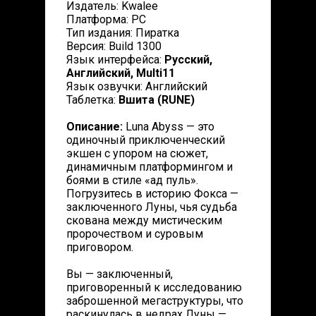
Издатель: Kwalee
Платформа: PC
Тип издания: Пиратка
Версия: Build 1300
Язык интерфейса:
Русский,
Английский, Multi11
Язык озвучки: Английский
Таблетка:
Вшита (RUNE)
Описание:
Luna Abyss — это
одиночный приключенческий
экшен с упором на сюжет,
динамичным платформингом и
боями в стиле «ад пуль».
Погрузитесь в историю Фокса —
заключенного Луны, чья судьба
скована между мистическим
пророчеством и суровым
приговором.
Вы — заключенный,
приговоренный к исследованию
заброшенной мегаструктуры, что
раскинулась в недрах Луны —