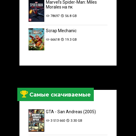
Marvel’s Spider-Man: Miles
Morales на пк
78697
56.8 GB
Scrap Mechanic
66618
19.3 GB
Самые скачиваемые
GTA - San Andreas (2005)
3 513 660
3.30 GB