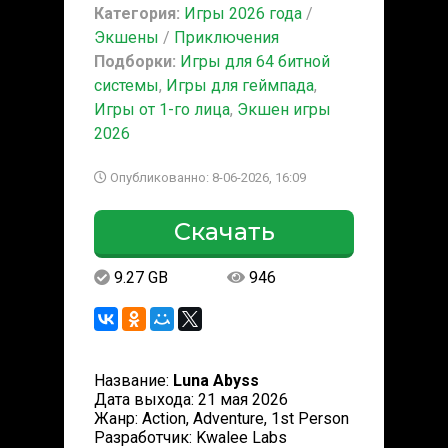
Категория:
Игры 2026 года
/
Экшены
/
Приключения
Подборки:
Игры для 64 битной
системы
,
Игры для геймпада
,
Игры от 1-го лица
,
Экшен игры
2026
Опубликованно: 8-06-2026, 16:09
Скачать
9.27 GB
946
Название:
Luna Abyss
Дата выхода: 21 мая 2026
Жанр: Action, Adventure, 1st Person
Разработчик: Kwalee Labs