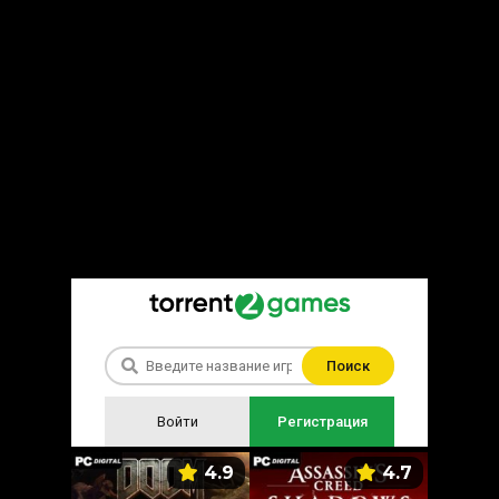
Поиск
Войти
Регистрация
5.9
4.9
4.7