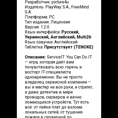
Разработчик: picture4u
Издатель: PlayWay S.A., FreeMind
S.A.
Платформа: PC
Тип издания: Лицензия
Версия: 1.2.0
Язык интерфейса:
Русский,
Украинский, Английский, Multi26
Язык озвучки: Английский
Таблетка:
Присутствует (TENOKE)
Описание:
ServiceIT: You Can Do IT
— игра, которая даёт вам
почувствовать всю горечь и
восторг IT-специалиста
одновременно. Вы не просто
владелец сервисной компании —
вы и мастер на все руки, и стратег,
и даже детектив в мире
проводов, серверов и вечно
ломающихся устройств. Тут есть
всё: от пайки плат до взлома
локальных сетей, от тушения
пожара в серверной до