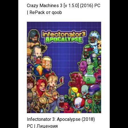
Crazy Machines 3 [v 1.5.0] (2016) PC
| RePack от qoob
Infectonator 3: Apocalypse (2018)
PC | Лицензия