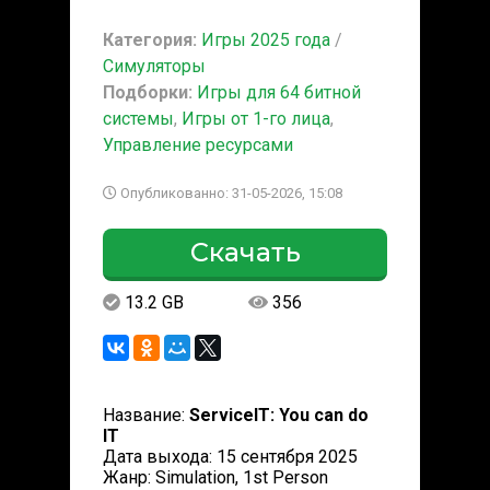
Категория:
Игры 2025 года
/
Симуляторы
Подборки:
Игры для 64 битной
системы
,
Игры от 1-го лица
,
Управление ресурсами
Опубликованно: 31-05-2026, 15:08
Скачать
13.2 GB
356
Название:
ServiceIT: You can do
IT
Дата выхода: 15 сентября 2025
Жанр: Simulation, 1st Person