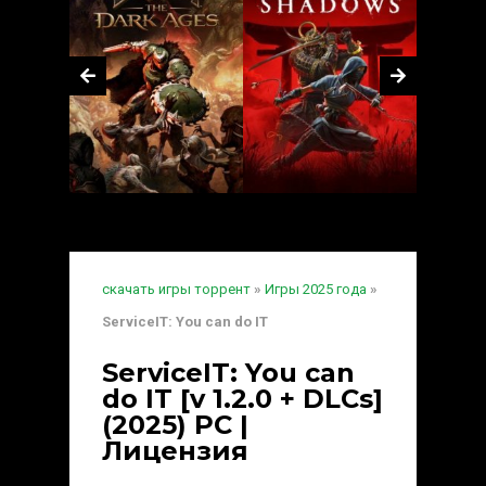
скачать игры торрент
»
Игры 2025 года
»
ServiceIT: You can do IT
ServiceIT: You can
do IT [v 1.2.0 + DLCs]
(2025) PC |
Лицензия