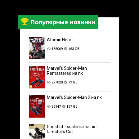
Популярные новинки
Atomic Heart
135069
163 GB
Marvel’s Spider-Man
Remastered на пк
277020
79 GB
Marvel’s Spider-Man 2 на пк
86947
137 GB
Ghost of Tsushima на пк -
Director's Cut