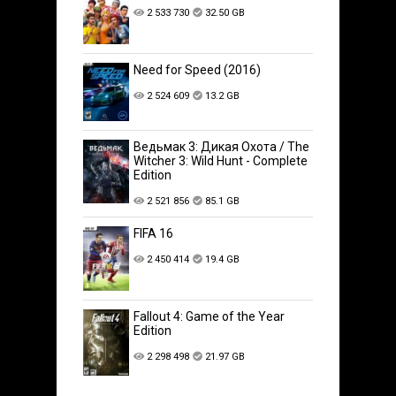
2 533 730
32.50 GB
Need for Speed (2016)
2 524 609
13.2 GB
Ведьмак 3: Дикая Охота / The
Witcher 3: Wild Hunt - Complete
Edition
2 521 856
85.1 GB
FIFA 16
2 450 414
19.4 GB
Fallout 4: Game of the Year
Edition
2 298 498
21.97 GB