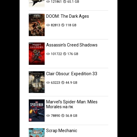
121861
65.1 GB
DOOM: The Dark Ages
82813
118 GB
Assassin's Creed Shadows
101722
176 GB
Clair Obscur: Expedition 33
63223
44.9 GB
Marvel’s Spider-Man: Miles
Morales на пк
78890
56.8 GB
Scrap Mechanic