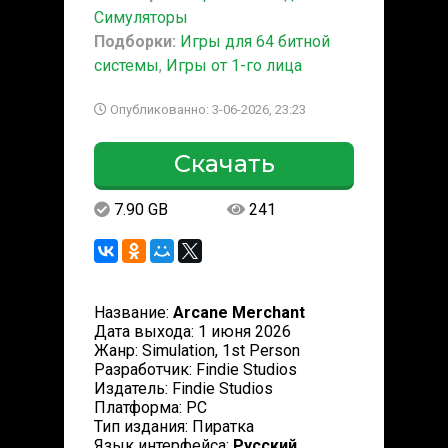
Симуляторы
Подборки:
Игры для 64 битной
системы
,
Игры от 1-го лица
Опубликованно: 3-06-2026, 23:23
Скачать
7.90 GB
241
Название:
Arcane Merchant
Дата выхода: 1 июня 2026
Жанр: Simulation, 1st Person
Разработчик: Findie Studios
Издатель: Findie Studios
Платформа: PC
Тип издания: Пиратка
Язык интерфейса:
Русский,