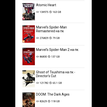
Atomic Heart
134975
163 GB
Marvel’s Spider-Man
Remastered на пк
276829
79 GB
Marvel’s Spider-Man 2 на пк
86830
137 GB
Ghost of Tsushima на пк -
Director's Cut
121782
65.1 GB
DOOM: The Dark Ages
82629
118 GB