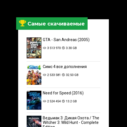
Самые скачиваемые
GTA - San Andreas (2005)
3 513 970
3.30 GB
Симс 4 все дополнения
2 533 581
32.50 GB
Need for Speed (2016)
2 524 454
13.2 GB
Ведьмак 3: Дикая Охота / The
Witcher 3: Wild Hunt - Complete