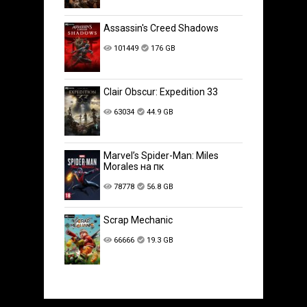
Assassin's Creed Shadows
101449
176 GB
Clair Obscur: Expedition 33
63034
44.9 GB
Marvel’s Spider-Man: Miles
Morales на пк
78778
56.8 GB
Scrap Mechanic
66666
19.3 GB