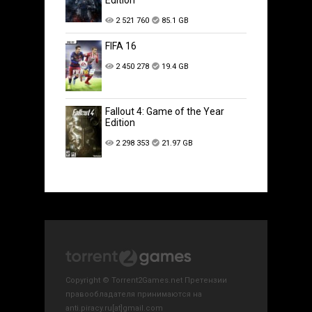
Edition
2 521 760
85.1 GB
FIFA 16
2 450 278
19.4 GB
Fallout 4: Game of the Year
Edition
2 298 353
21.97 GB
Copyright © Torrent2Games.net Претензии
правообладателя принимаются на
anti.piracy.ru[at]gmail.com