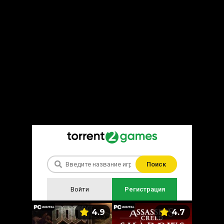
Поиск
Войти
Регистрация
5.9
4.9
4.7