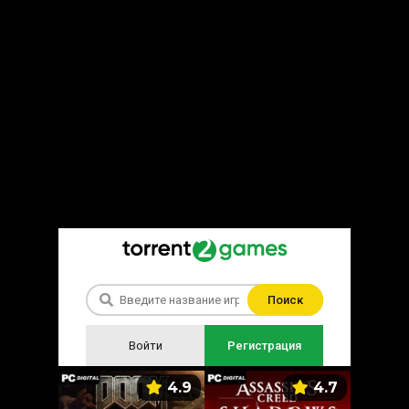
Поиск
Войти
Регистрация
5.9
4.9
4.7