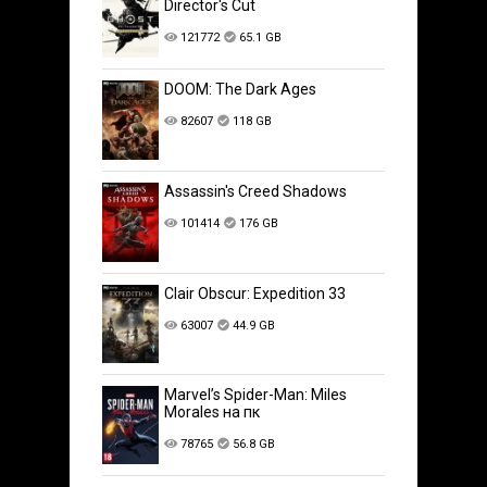
Director's Cut
121772
65.1 GB
DOOM: The Dark Ages
82607
118 GB
Assassin's Creed Shadows
101414
176 GB
Clair Obscur: Expedition 33
63007
44.9 GB
Marvel’s Spider-Man: Miles
Morales на пк
78765
56.8 GB