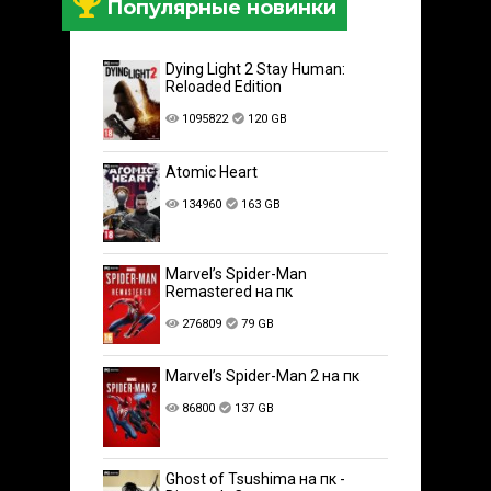
Популярные новинки
Dying Light 2 Stay Human:
Reloaded Edition
1095822
120 GB
Atomic Heart
134960
163 GB
Marvel’s Spider-Man
Remastered на пк
276809
79 GB
Marvel’s Spider-Man 2 на пк
86800
137 GB
Ghost of Tsushima на пк -