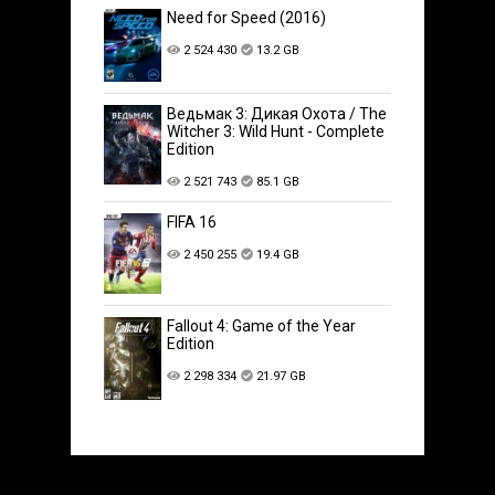
Need for Speed (2016)
2 524 430
13.2 GB
Ведьмак 3: Дикая Охота / The
Witcher 3: Wild Hunt - Complete
Edition
2 521 743
85.1 GB
FIFA 16
2 450 255
19.4 GB
Fallout 4: Game of the Year
Edition
2 298 334
21.97 GB