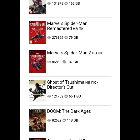
134975
163 GB
Marvel’s Spider-Man
Remastered на пк
276829
79 GB
Marvel’s Spider-Man 2 на пк
86830
137 GB
Ghost of Tsushima на пк -
Director's Cut
121782
65.1 GB
DOOM: The Dark Ages
82629
118 GB