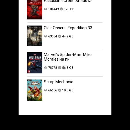
Assassin's Creed Shadows
101449
176 GB
Clair Obscur: Expedition 33
63034
44.9 GB
Marvel’s Spider-Man: Miles
Morales на пк
78778
56.8 GB
Scrap Mechanic
66666
19.3 GB