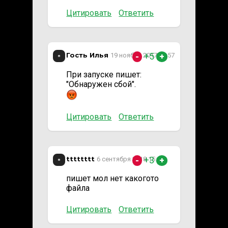
Цитировать
Ответить
Гость Илья
+5
19 ноября 2017 14:57
-
+
При запуске пишет:
"Обнаружен сбой".
Цитировать
Ответить
tttttttt
+3
6 сентября 2018 15:12
-
+
пишет мол нет какогото
файла
Цитировать
Ответить