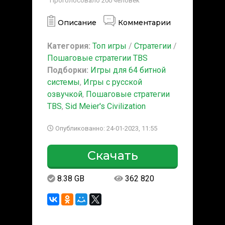
Проголосовало
200
человек
Описание
Комментарии
Категория:
Топ игры
/
Стратегии
/
Пошаговые стратегии TBS
Подборки:
Игры для 64 битной
системы
,
Игры с русской
озвучкой
,
Пошаговые стратегии
TBS
,
Sid Meier's Civilization
Опубликованно: 24-01-2023, 11:55
Скачать
8.38 GB
362 820