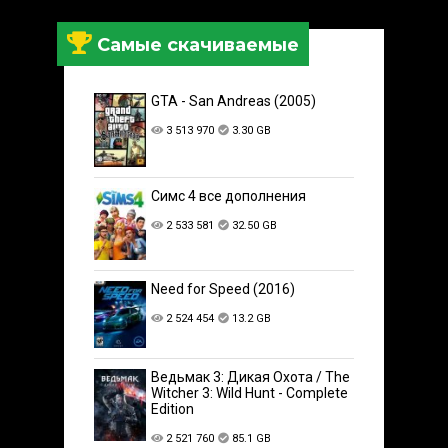
Самые скачиваемые
GTA - San Andreas (2005)
3 513 970
3.30 GB
Симс 4 все дополнения
2 533 581
32.50 GB
Need for Speed (2016)
2 524 454
13.2 GB
Ведьмак 3: Дикая Охота / The
Witcher 3: Wild Hunt - Complete
Edition
2 521 760
85.1 GB