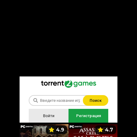
Поиск
Войти
Регистрация
5.9
4.9
4.7