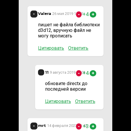
Valera
+4
26 мая 2019 15:35
-
+
пишет не файла библиотеки
d3d12, вручную файл не
могу прописать
Цитировать
Ответить
11
+4
9 августа 2019 14:03
-
+
обновите directx до
последней версии
Цитировать
Ответить
mrt
+3
14 февраля 2023 23:42
-
+