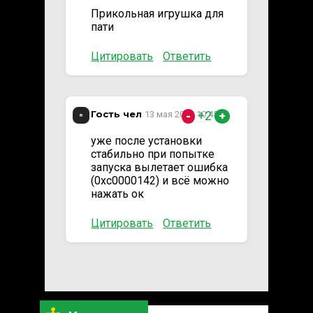
Прикольная игрушка для
пати
Цитировать
Ответить
Гость чел
+2
13 мая 2023 10:45
-
+
уже после установки
стабильно при попытке
запуска вылетает ошибка
(0xc0000142) и всё можно
нажать ок
Цитировать
Ответить