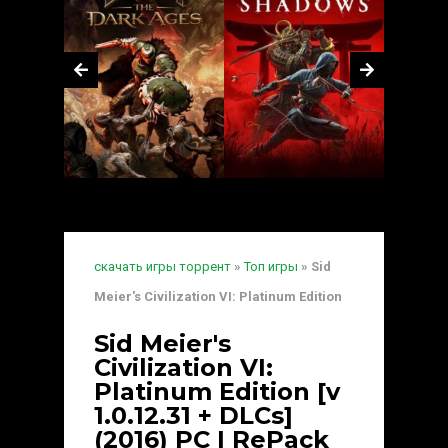
скачать игры торрент
»
Топ игры
» Sid
Meier's Civilization VI: Platinum Edition
Sid Meier's
Civilization VI:
Platinum Edition [v
1.0.12.31 + DLCs]
(2016) PC | RePack