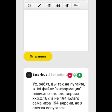
Отправить
Sparkus
0
24 октября 2017 20:40
-
+
Ух, ребят, вы так не пугайте,
в .txt файле "информация"
написано, что это версия
xx.x.x.167, а не 194. Благо
сама игра 194 версии, но я
слегка испугался.