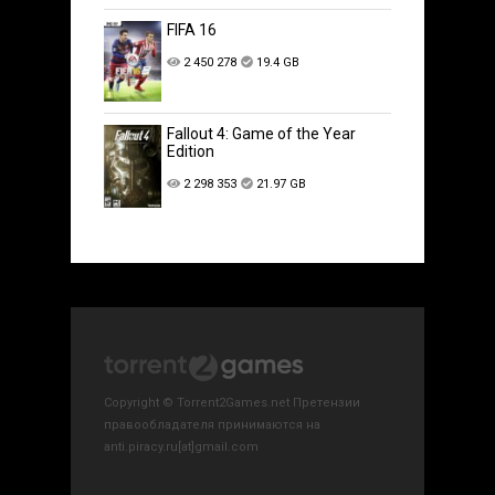
FIFA 16
2 450 278
19.4 GB
Fallout 4: Game of the Year
Edition
2 298 353
21.97 GB
Copyright © Torrent2Games.net Претензии
правообладателя принимаются на
anti.piracy.ru[at]gmail.com