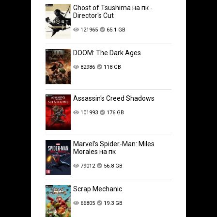
Ghost of Tsushima на пк -
Director's Cut
121965
65.1 GB
DOOM: The Dark Ages
82986
118 GB
Assassin's Creed Shadows
101993
176 GB
Marvel’s Spider-Man: Miles
Morales на пк
79012
56.8 GB
Scrap Mechanic
66805
19.3 GB