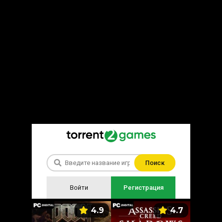
Поиск
Войти
Регистрация
5.9
4.9
4.7