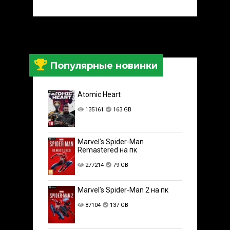
Популярные новинки
Atomic Heart
135161
163 GB
Marvel’s Spider-Man
Remastered на пк
277214
79 GB
Marvel’s Spider-Man 2 на пк
87104
137 GB