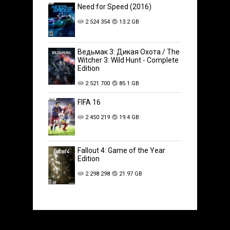
Need for Speed (2016)
2 524 354
13.2 GB
Ведьмак 3: Дикая Охота / The
Witcher 3: Wild Hunt - Complete
Edition
2 521 700
85.1 GB
FIFA 16
2 450 219
19.4 GB
Fallout 4: Game of the Year
Edition
2 298 298
21.97 GB