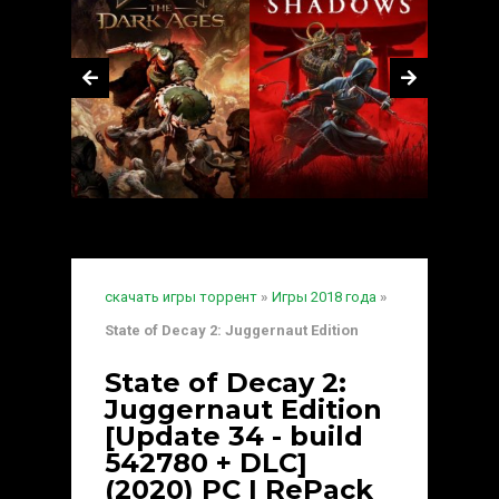
скачать игры торрент
»
Игры 2018 года
»
State of Decay 2: Juggernaut Edition
State of Decay 2:
Juggernaut Edition
[Update 34 - build
542780 + DLC]
(2020) PC | RePack