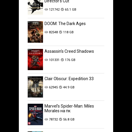
Director's Cut
121742
65.1 GB
DOOM: The Dark Ages
82548
118 GB
Assassin's Creed Shadows
101331
176 GB
Clair Obscur: Expedition 33
62945
44.9 GB
Marvel’s Spider-Man: Miles
Morales на пк
78732
56.8 GB