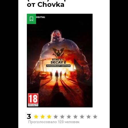
от Chovka
3
Проголосовало
123
человек