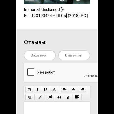
Immortal: Unchained [v
Build.20190424 + DLCs] (2018) PC |
RePack от xatab
Отзывы: