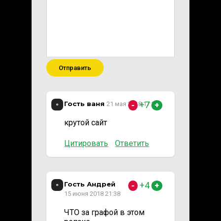
Отправить
Гость ваня
+7
21 мая 2018 17:33
-
+
крутой сайт
Цитировать
Ответить
Гость Андрей
+4
-
+
15 июня 2018 21:38
ЧТО за графой в этом