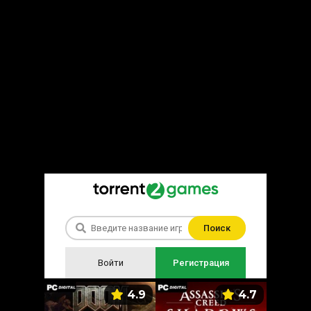
Поиск
Войти
Регистрация
5.9
4.9
4.7