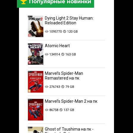
Популярные новинки
Dying Light 2 Stay Human:
Reloaded Edition
1095770
120 GB
Atomic Heart
134914
163 GB
Marvel’s Spider-Man
Remastered на пк
276743
79 GB
Marvel’s Spider-Man 2 на пк
86758
137 GB
Ghost of Tsushima на пк -