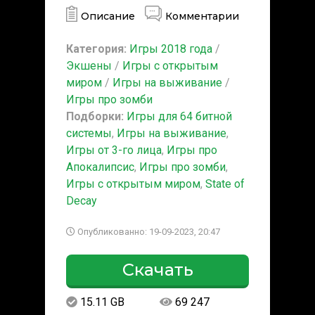
Описание
Комментарии
Категория:
Игры 2018 года
/
Экшены
/
Игры с открытым
миром
/
Игры на выживание
/
Игры про зомби
Подборки:
Игры для 64 битной
системы
,
Игры на выживание
,
Игры от 3-го лица
,
Игры про
Апокалипсис
,
Игры про зомби
,
Игры с открытым миром
,
State of
Decay
Опубликованно: 19-09-2023, 20:47
Скачать
15.11 GB
69 247