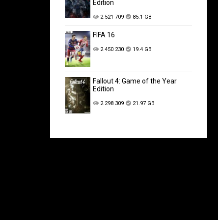
Edition
2 521 709
85.1 GB
FIFA 16
2 450 230
19.4 GB
Fallout 4: Game of the Year
Edition
2 298 309
21.97 GB