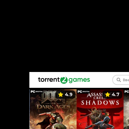
5.9
4.9
4.7