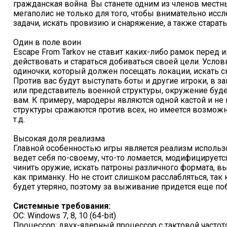
гражданская война. Вы станете одним из членов местн
мегаполис не только для того, чтобы внимательно иссл
задачи, искать провизию и снаряжение, а также старат
Один в поле воин
Escape From Tarkov не ставит каких-либо рамок перед 
действовать и стараться добиваться своей цели. Условн
одиночки, который должен посещать локации, искать с
Против вас будут выступать боты и другие игроки, в з
или представитель военной структуры, окружение буд
вам. К примеру, мародеры являются одной кастой и не 
структуры сражаются против всех, но имеется возможн
т.д.
Высокая доля реализма
Главной особенностью игры является реализм исполь
ведет себя по-своему, что-то ломается, модифицируется
чинить оружие, искать патроны различного формата, 
как приманку. Но не стоит слишком расслабляться, так
будет утеряно, поэтому за выживание придется еще по
Системные требования:
ОС: Windows 7, 8, 10 (64-bit)
Процессор: двух-ядерный процессор с тактовой частото