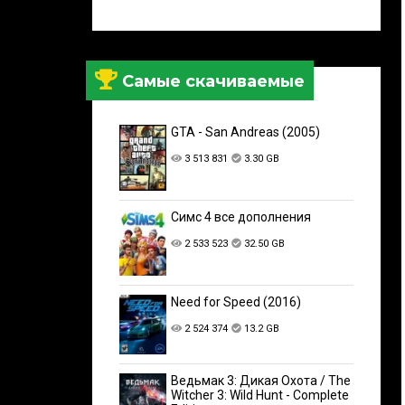
Самые скачиваемые
GTA - San Andreas (2005)
3 513 831
3.30 GB
Симс 4 все дополнения
2 533 523
32.50 GB
Need for Speed (2016)
2 524 374
13.2 GB
Ведьмак 3: Дикая Охота / The
Witcher 3: Wild Hunt - Complete