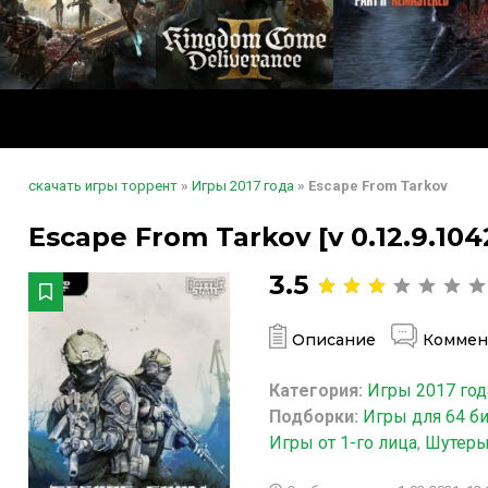
скачать игры торрент
»
Игры 2017 года
» Escape From Tarkov
Escape From Tarkov [v 0.12.9.104
3.5
Описание
Коммен
Категория:
Игры 2017 год
Подборки:
Игры для 64 б
Игры от 1-го лица
,
Шутеры