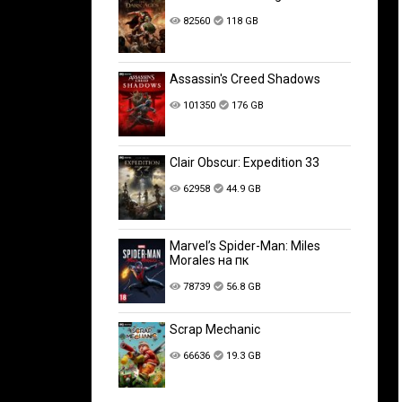
82560
118 GB
Assassin's Creed Shadows
101350
176 GB
Clair Obscur: Expedition 33
62958
44.9 GB
Marvel’s Spider-Man: Miles
Morales на пк
78739
56.8 GB
Scrap Mechanic
66636
19.3 GB