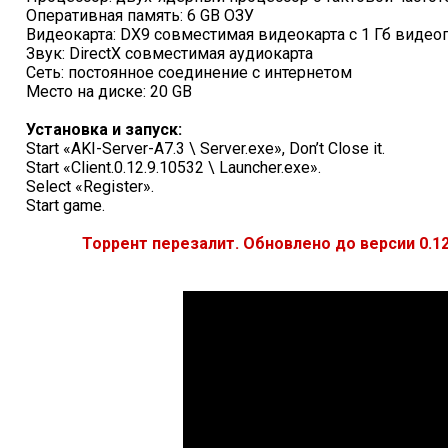
Оперативная память: 6 GB ОЗУ
Видеокарта: DX9 совместимая видеокарта с 1 Гб видео
Звук: DirectX совместимая аудиокарта
Сеть: постоянное соединение с интернетом
Место на диске: 20 GB
Установка и запуск:
Start «AKI-Server-A7.3 \ Server.exe», Don’t Close it.
Start «Client.0.12.9.10532 \ Launcher.exe».
Select «Register».
Start game.
Торрент перезалит. Обновлено до версии 0.12.