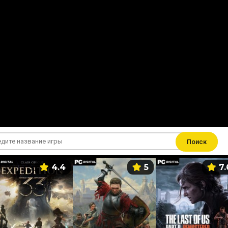
Поиск
4.4
5
7.