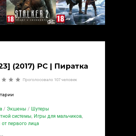
23] (2017) PC | Пиратка
Проголосовало
107
человек
тарии
а
/
Экшены
/
Шутеры
итной системы
,
Игры для мальчиков
,
 от первого лица