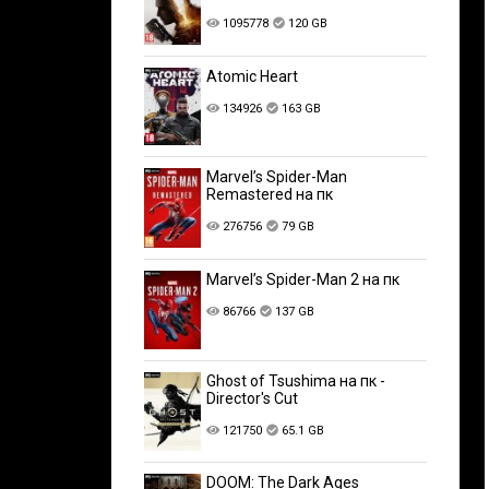
1095778
120 GB
Atomic Heart
134926
163 GB
Marvel’s Spider-Man
Remastered на пк
276756
79 GB
Marvel’s Spider-Man 2 на пк
86766
137 GB
Ghost of Tsushima на пк -
Director's Cut
121750
65.1 GB
DOOM: The Dark Ages