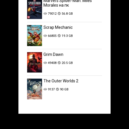
Marvel’s Spider-Man: Miles
Morales на пк
79012
56.8 GB
Scrap Mechanic
66805
19.3 GB
Grim Dawn
49408
20.5 GB
The Outer Worlds 2
9137
90 GB