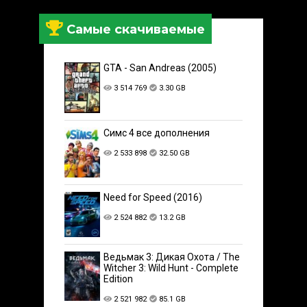
Самые скачиваемые
GTA - San Andreas (2005)
3 514 769
3.30 GB
Симс 4 все дополнения
2 533 898
32.50 GB
Need for Speed (2016)
2 524 882
13.2 GB
Ведьмак 3: Дикая Охота / The
Witcher 3: Wild Hunt - Complete
Edition
2 521 982
85.1 GB