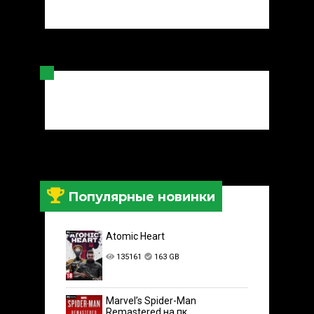
Популярные новинки
Atomic Heart
135161
163 GB
Marvel’s Spider-Man
Remastered на пк