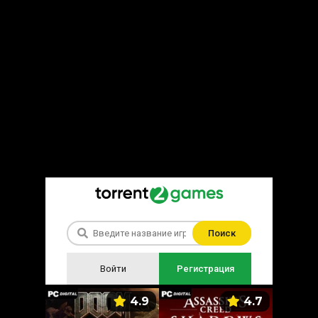
Поиск
Войти
Регистрация
5.9
4.9
4.7