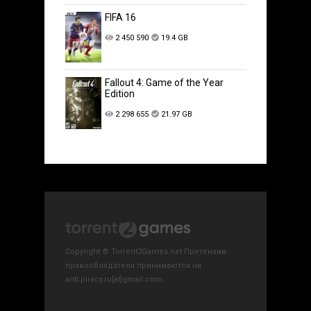
FIFA 16
2 450 590
19.4 GB
Fallout 4: Game of the Year
Edition
2 298 655
21.97 GB
Copyright © Torrent2Games.net Претензии
правообладателя принимаются на
anti.piracy.ru[at]gmail.com