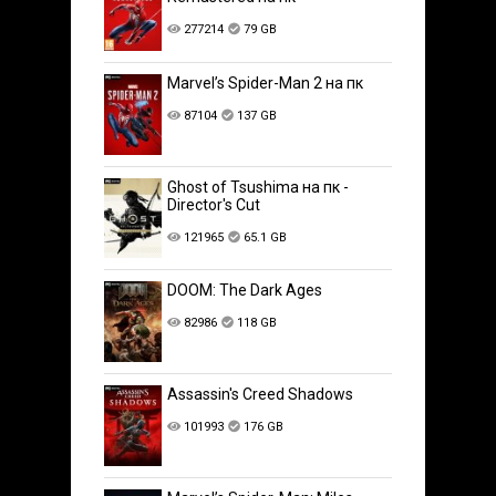
277214
79 GB
Marvel’s Spider-Man 2 на пк
87104
137 GB
Ghost of Tsushima на пк -
Director's Cut
121965
65.1 GB
DOOM: The Dark Ages
82986
118 GB
Assassin's Creed Shadows
101993
176 GB