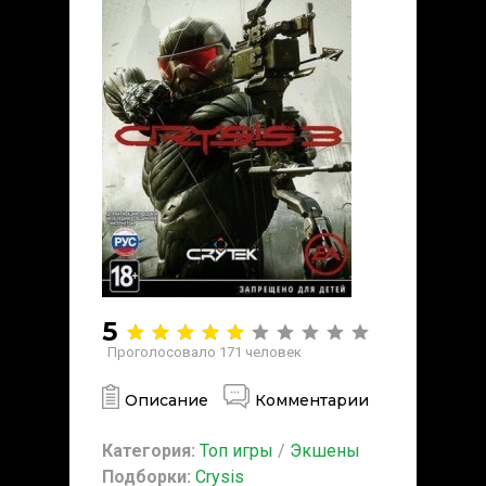
5
Проголосовало
171
человек
Описание
Комментарии
Категория:
Топ игры
/
Экшены
Подборки:
Crysis