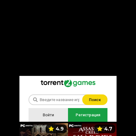
Поиск
Войти
Регистрация
5.9
4.9
4.7