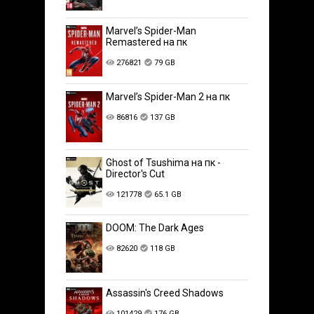
Marvel’s Spider-Man
Remastered на пк
276821
79 GB
Marvel’s Spider-Man 2 на пк
86816
137 GB
Ghost of Tsushima на пк -
Director's Cut
121778
65.1 GB
DOOM: The Dark Ages
82620
118 GB
Assassin's Creed Shadows
101429
176 GB