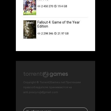
2 450 270
19.4 GB
Fallout 4: Game of the Year
Edition
2 298 346
21.97 GB
Copyright © Torrent2Games.net Претензии
правообладателя принимаются на
anti.piracy.ru[at]gmail.com