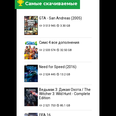
Самые скачиваемые
GTA - San Andreas (2005)
3 513 945
3.30 GB
Симс 4 все дополнения
2 533 574
32.50 GB
Need for Speed (2016)
2 524 445
13.2 GB
Ведьмак 3: Дикая Охота / The
Witcher 3: Wild Hunt - Complete
Edition
2 521 753
85.1 GB
FIFA 16