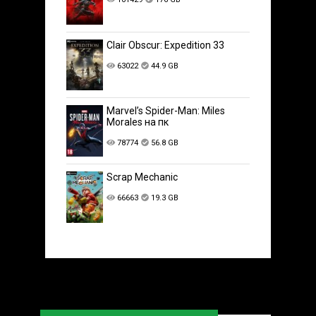
Clair Obscur: Expedition 33
63022
44.9 GB
Marvel’s Spider-Man: Miles
Morales на пк
78774
56.8 GB
Scrap Mechanic
66663
19.3 GB