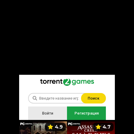
Поиск
Войти
Регистрация
5.9
4.9
4.7