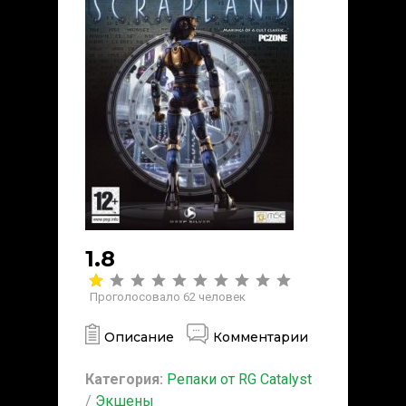
1.8
Проголосовало
62
человек
Описание
Комментарии
Категория:
Репаки от RG Catalyst
/
Экшены