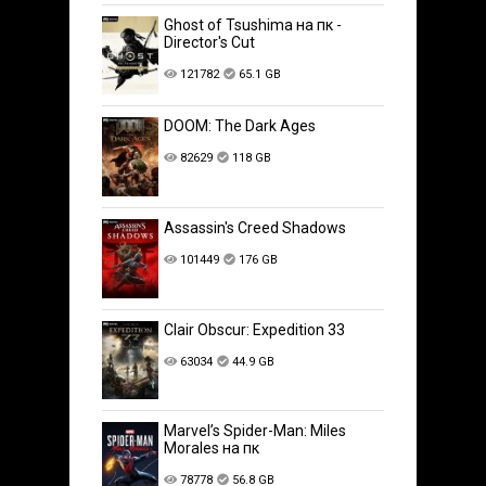
Ghost of Tsushima на пк -
Director's Cut
121782
65.1 GB
DOOM: The Dark Ages
82629
118 GB
Assassin's Creed Shadows
101449
176 GB
Clair Obscur: Expedition 33
63034
44.9 GB
Marvel’s Spider-Man: Miles
Morales на пк
78778
56.8 GB