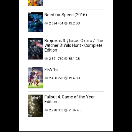
Need for Speed (2016)
2 524 454
13.2 GB
Ведьмак 3: Дикая Охота / The
Witcher 3: Wild Hunt - Complete
Edition
2 521 760
85.1 GB
FIFA 16
2 450 278
19.4 GB
Fallout 4: Game of the Year
Edition
2 298 353
21.97 GB