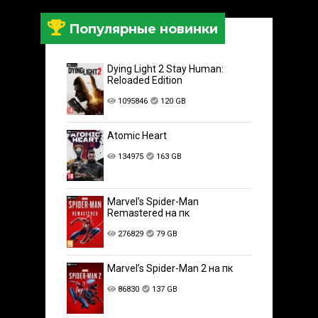
Популярные новинки
Dying Light 2 Stay Human:
Reloaded Edition
1095846
120 GB
Atomic Heart
134975
163 GB
Marvel’s Spider-Man
Remastered на пк
276829
79 GB
Marvel’s Spider-Man 2 на пк
86830
137 GB